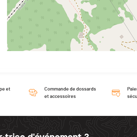
pe et
Commande de dossards
Paie
et accessoires
sécu
r·trice d'événement ?