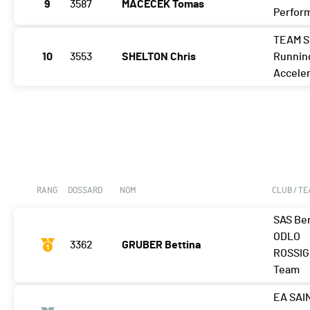
9
3587
MACECEK Tomas
Perfor
TEAM 
10
3553
SHELTON Chris
Runnin
Accele
RANG
DOSSARD
NOM
CLUB / T
SAS Ber
ODLO
3362
GRUBER Bettina
ROSSI
Team
EA SAI