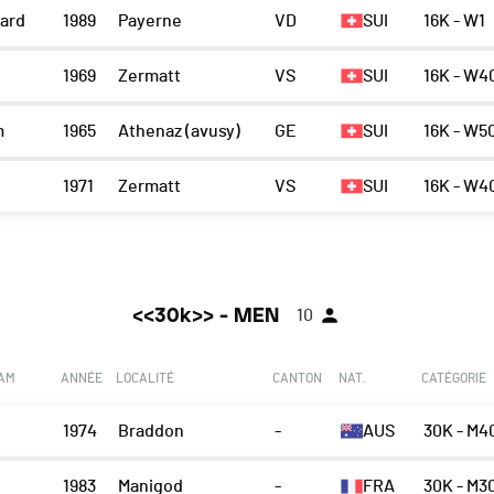
ard
1989
Payerne
VD
SUI
16K - W1
1969
Zermatt
VS
SUI
16K - W4
m
1965
Athenaz (avusy)
GE
SUI
16K - W5
1971
Zermatt
VS
SUI
16K - W4
<<30k>> - MEN
10
EAM
ANNÉE
LOCALITÉ
CANTON
NAT.
CATÉGORIE
1974
Braddon
-
AUS
30K - M4
1983
Manigod
-
FRA
30K - M3