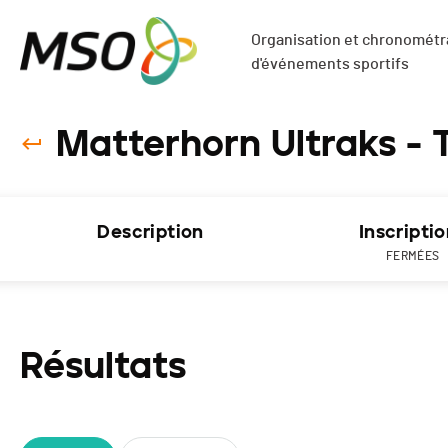
Organisation et chronométra
d'événements sportifs
Matterhorn Ultraks - T
Description
Inscripti
FERMÉES
Résultats