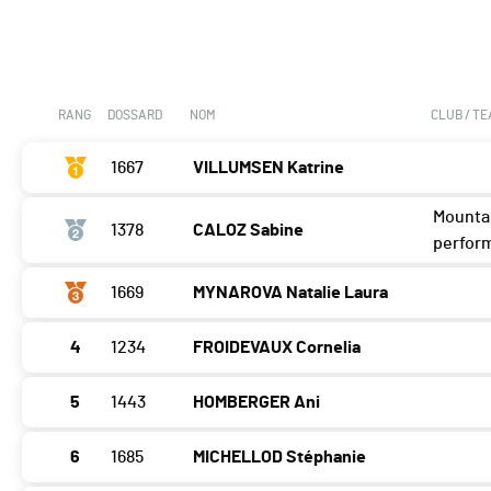
RANG
DOSSARD
NOM
CLUB / T
1667
VILLUMSEN Katrine
Mounta
1378
CALOZ Sabine
perfor
1669
MYNAROVA Natalie Laura
4
1234
FROIDEVAUX Cornelia
5
1443
HOMBERGER Ani
6
1685
MICHELLOD Stéphanie