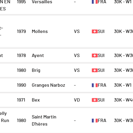
N EN
1995
Versailles
-
FRA
30K - W1
NES
c-
1979
Mollens
VS
SUI
30K - W3
-
nt
1978
Ayent
VS
SUI
30K - W3
1980
Brig
VS
SUI
30K - W3
1990
Granges Narboz
-
FRA
30K - W1
1971
Bex
VD
SUI
30K - W4
elly
Saint Martin
 Run
1980
-
FRA
30K - W3
D'hères