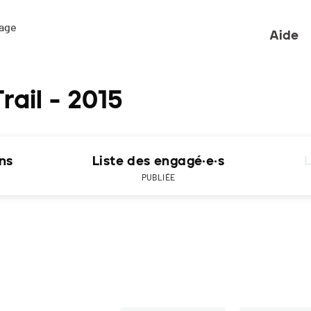
ge 

Aide
rail - 2015
ons
Liste des engagé·e·s
L
PUBLIÉE