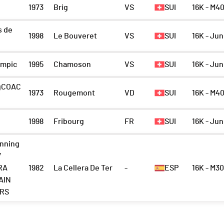
1973
Brig
VS
SUI
16K - M4
s de
1998
Le Bouveret
VS
SUI
16K - Ju
ympic
1995
Chamoson
VS
SUI
16K - Ju
gCOAC
1973
Rougemont
VD
SUI
16K - M4
1998
Fribourg
FR
SUI
16K - Ju
unning
/
RA
1982
La Cellera De Ter
-
ESP
16K - M30
AIN
RS