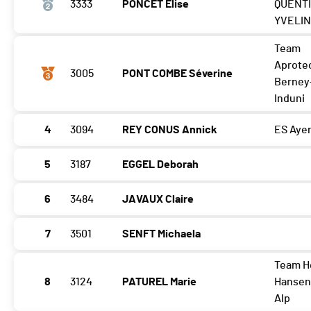
3333
PONCET Elise
QUENTI
YVELI
Team
Aprote
3005
PONT COMBE Séverine
Berney
Induni
4
3094
REY CONUS Annick
ES Aye
5
3187
EGGEL Deborah
6
3484
JAVAUX Claire
7
3501
SENFT Michaela
Team H
8
3124
PATUREL Marie
Hansen
Alp