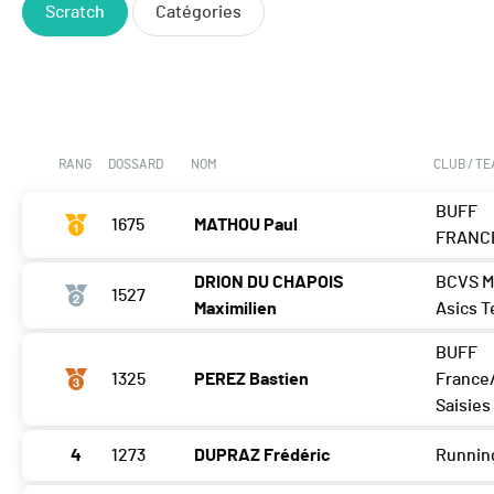
Scratch
Catégories
RANG
DOSSARD
NOM
CLUB / T
BUFF
1675
MATHOU Paul
FRANC
DRION DU CHAPOIS
BCVS M
1527
Maximilien
Asics 
BUFF
1325
PEREZ Bastien
France
Saisies
4
1273
DUPRAZ Frédéric
Runnin