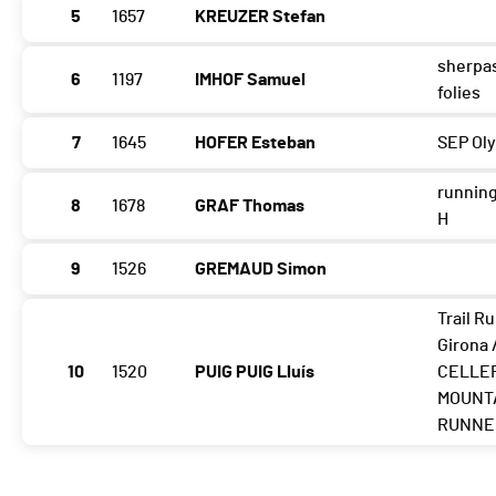
5
1657
KREUZER Stefan
sherpa
6
1197
IMHOF Samuel
folies
7
1645
HOFER Esteban
SEP Ol
runnin
8
1678
GRAF Thomas
H
9
1526
GREMAUD Simon
Trail R
Girona 
10
1520
PUIG PUIG Lluís
CELLE
MOUNT
RUNNE