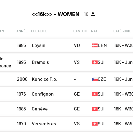
<<16k>> - WOMEN
10
EAM
ANNÉE
LOCALITÉ
CANTON
NAT.
CATÉGORIE
1985
Leysin
VD
DEN
16K - W3
in
1995
Bramois
VS
SUI
16K - Jun
mance
2000
Kuncice P.o.
-
CZE
16K - Jun
1976
Confignon
GE
SUI
16K - W3
1985
Genève
GE
SUI
16K - W3
1979
Versegères
VS
SUI
16K - W3