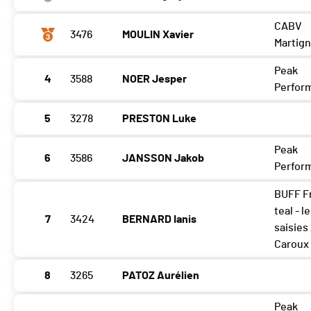
CABV
3476
MOULIN Xavier
Martig
Peak
4
3588
NOER Jesper
Perfor
5
3278
PRESTON Luke
Peak
6
3586
JANSSON Jakob
Perfor
BUFF F
teal - l
7
3424
BERNARD Ianis
saisies 
Caroux 
8
3265
PATOZ Aurélien
Peak