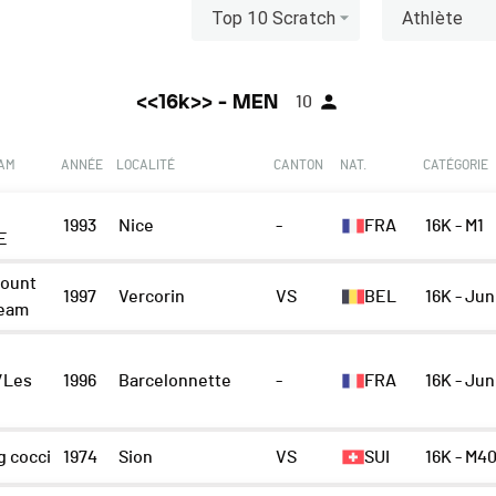
Top 10 Scratch
Athlète
<<16k>> - MEN
10
EAM
ANNÉE
LOCALITÉ
CANTON
NAT.
CATÉGORIE
1993
Nice
-
FRA
16K - M1
E
ount
1997
Vercorin
VS
BEL
16K - Ju
Team
/Les
1996
Barcelonnette
-
FRA
16K - Ju
g cocci
1974
Sion
VS
SUI
16K - M4