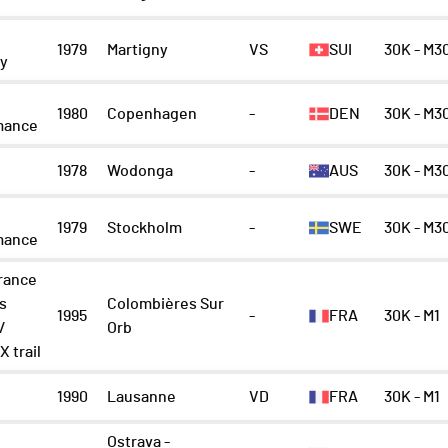
1979
Martigny
VS
SUI
30K - M3
ny
1980
Copenhagen
-
DEN
30K - M3
mance
1978
Wodonga
-
AUS
30K - M3
1979
Stockholm
-
SWE
30K - M3
mance
rance
es
Colombières Sur
1995
-
FRA
30K - M1
/
Orb
X trail
1990
Lausanne
VD
FRA
30K - M1
Ostrava -