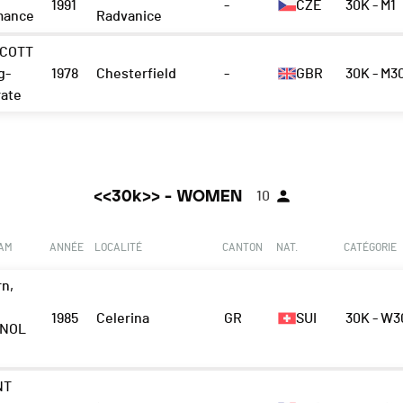
1991
-
CZE
30K - M1
mance
Radvanice
SCOTT
g-
1978
Chesterfield
-
GBR
30K - M3
rate
<<30k>> - WOMEN
10
EAM
ANNÉE
LOCALITÉ
CANTON
NAT.
CATÉGORIE
n,
1985
Celerina
GR
SUI
30K - W3
GNOL
NT