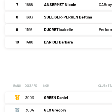
7
1558
ANSERMET Nicole
CABroy
8
1603
SULLIGER-PERREN Bettina
9
1196
DUCRET Isabelle
Perfor
10
1480
DARIOLI Barbara
RANG
DOSSARD
NOM
CLUB / T
3003
GREEN Daniel
3004
GEX Gregory