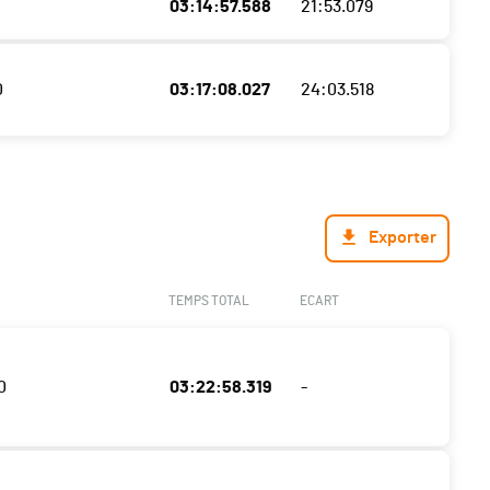
03:14:57.588
21:53.079
0
03:17:08.027
24:03.518
Exporter
TEMPS TOTAL
ECART
0
03:22:58.319
-