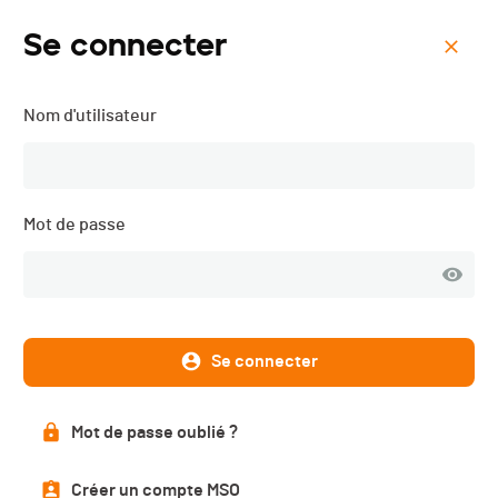
Se connecter
Menu
Nom d'utilisateur
Triathlon La Chaux-de-
Fonds - 2015
Mot de passe
Description
Se connecter
DATE
Mot de passe oublié ?
30.08.2015
Créer un compte MSO
LOCALISATION