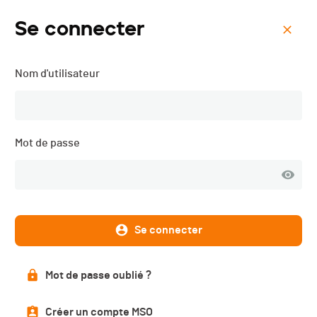
Se connecter
Menu
Nom d'utilisateur
Tromso SkyRace - 2018
Classement série
Mot de passe
PUBLIÉ
Se connecter
Classements série
Mot de passe oublié ?
Classic
Extra
Créer un compte MSO