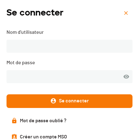
Se connecter
Menu
Nom d'utilisateur
Verticale du Grand Serre -
2019
Mot de passe
Classement série
PUBLIÉ
Se connecter
Classements série
Mot de passe oublié ?
Créer un compte MSO