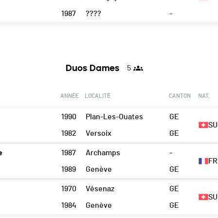
1987
????
-
Duos Dames
5
ANNÉE
LOCALITÉ
CANTON
NAT.
1990
Plan-Les-Ouates
GE
SU
1982
Versoix
GE
e
1987
Archamps
-
FR
1989
Genève
GE
1970
Vésenaz
GE
SU
1984
Genève
GE