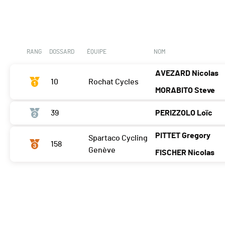
RANG
DOSSARD
ÉQUIPE
NOM
AVEZARD Nicolas
10
Rochat Cycles
MORABITO Steve
39
PERIZZOLO Loïc
PITTET Gregory
Spartaco Cycling
158
Genève
FISCHER Nicolas