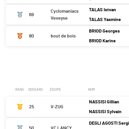
TALAS Istvan
Cyclomaniacs
69
Veveyse
TALAS Yasmine
BRIOD Georges
80
bout de bois
BRIOD Karine
RANG
DOSSARD
ÉQUIPE
NOM
NASSISI Gillian
25
V-ZUG
NASSISI Sylvain
DEGLI AGOSTI Serg
50
VC LANCY