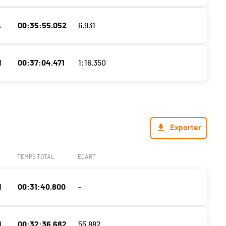
A
00:35:55.052
6.931
I
00:37:04.471
1:16.350
Exporter
TEMPS TOTAL
ECART
I
00:31:40.800
-
I
00:32:36.682
55.882