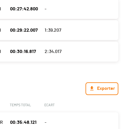
I
00:27:42.800
-
I
00:29:22.007
1:39.207
I
00:30:16.817
2:34.017
Exporter
TEMPS TOTAL
ECART
R
00:35:48.121
-