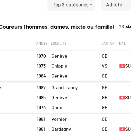
Top 3 catégories
Athlète
Coureurs (hommes, dames, mixte ou famille)
23
ANNÉE
LOCALITÉ
CANTON
NAT.
1970
Genève
GE
1973
Chippis
VS
SU
1964
Genève
GE
e
1987
Grand-Lancy
GE
1985
Genève
GE
SU
1974
Onex
GE
1981
Vernier
GE
1981
Dardagny
GE
SU