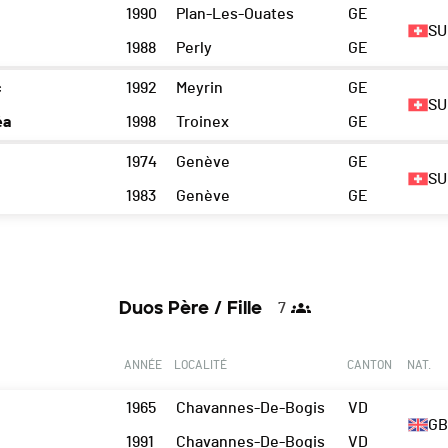
1990
Plan-Les-Ouates
GE
SU
1988
Perly
GE
c
1992
Meyrin
GE
SU
éa
1998
Troinex
GE
1974
Genève
GE
SU
1983
Genève
GE
Duos Père / Fille
7
ANNÉE
LOCALITÉ
CANTON
NAT.
1965
Chavannes-De-Bogis
VD
GB
1991
Chavannes-De-Bogis
VD