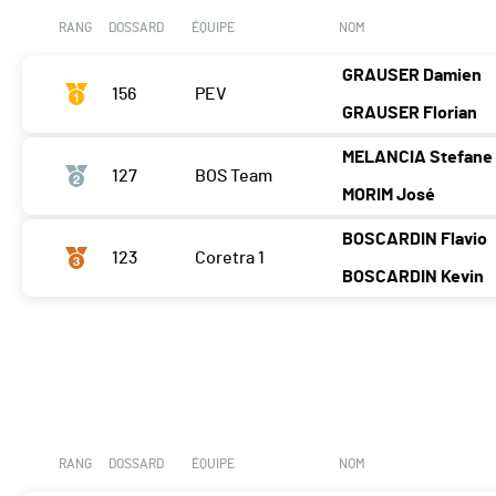
RANG
DOSSARD
ÉQUIPE
NOM
GRAUSER Damien
156
PEV
GRAUSER Florian
MELANCIA Stefane
127
BOS Team
MORIM José
BOSCARDIN Flavio
123
Coretra 1
BOSCARDIN Kevin
RANG
DOSSARD
ÉQUIPE
NOM