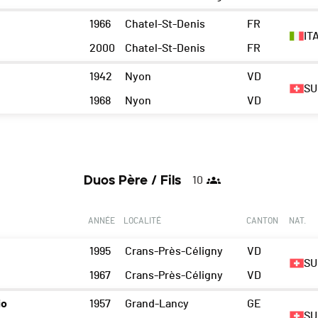
1966
Chatel-St-Denis
FR
IT
2000
Chatel-St-Denis
FR
1942
Nyon
VD
SU
1968
Nyon
VD
Duos Père / Fils
10
ANNÉE
LOCALITÉ
CANTON
NAT.
1995
Crans-Près-Céligny
VD
SU
1967
Crans-Près-Céligny
VD
io
1957
Grand-Lancy
GE
SU