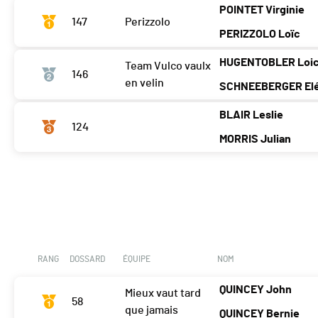
POINTET Virginie
147
Perizzolo
PERIZZOLO Loïc
HUGENTOBLER Loi
Team Vulco vaulx
146
en velin
SCHNEEBERGER El
BLAIR Leslie
124
MORRIS Julian
RANG
DOSSARD
ÉQUIPE
NOM
QUINCEY John
Mieux vaut tard
58
que jamais
QUINCEY Bernie