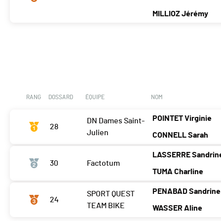
MILLIOZ Jérémy
RANG
DOSSARD
ÉQUIPE
NOM
POINTET Virginie
DN Dames Saint-
28
Julien
CONNELL Sarah
LASSERRE Sandrin
30
Factotum
TUMA Charline
PENABAD Sandrine
SPORT QUEST
24
TEAM BIKE
WASSER Aline