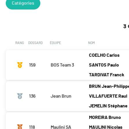
Catégories
3 
RANG
DOSSARD
ÉQUIPE
NOM
COELHO Carlos
159
BOS Team 3
SANTOS Paulo
TARDIVAT Franck
BRUN Jean-Philipp
136
Jean Brun
VILLAFUERTE Raul
JEMELIN Stéphane
MOREIRA Bruno
118
Maulini SA
MAULINI Nicolas