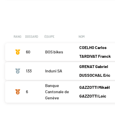
RANG
DOSSARD
ÉQUIPE
NOM
COELHO Carlos
60
BOS bikes
TARDIVAT Franck
GRENAT Gabriel
133
Induni SA
DUSSOCHAL Eric
Banque
GAZZOTTI Mikaël
6
Cantonale de
GAZZOTTI Loic
Genève