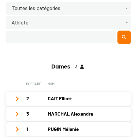
Toutes les catégories
Athlète
Dames
3
DOSSARD
NOM
2
CAIT Elliott
3
MARCHAL Alexandra
Club / Team
Magmabike
Année
1985
1
PUGIN Mélanie
Club / Team
Team Fietsshop Uitgeest