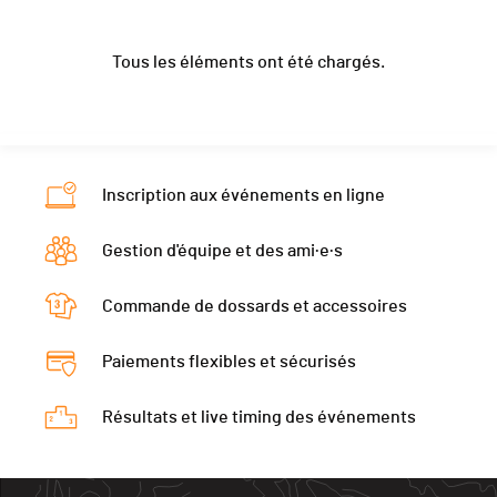
Ecart
3:48.055
Année
1992
Canton
-
Vit. moy.
13.49
Tous les éléments ont été chargés.
Localité
Erpeldange
Nat.
LUX
Canton
-
Catégorie
Route - Dames (NON licenciés)
Nat.
LUX
Ecart
5:41.306
Catégorie
Route - Dames (licenciés)
Vit. moy.
11.99
Inscription aux événements en ligne
Ecart
-
Gestion d'équipe et des ami·e·s
Vit. moy.
-
Commande de dossards et accessoires
Paiements flexibles et sécurisés
Résultats et live timing des événements