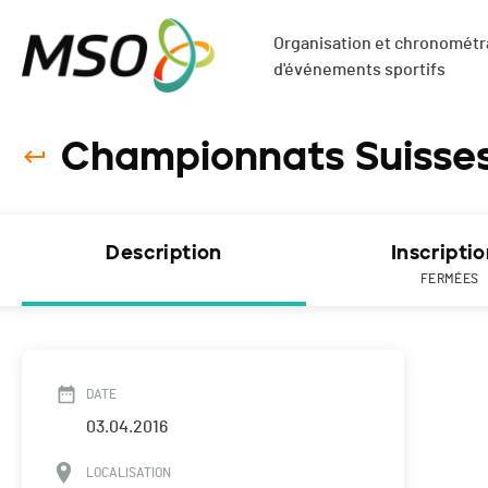
Organisation et chronométra
d'événements sportifs
Championnats Suisses 
Description
Inscripti
FERMÉES
DATE
03.04.2016
LOCALISATION