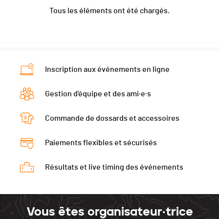
Moyenne
18.56
Tous les éléments ont été chargés.
Localité
Movelier
Nat.
SUI
Ecart
à 13:33
Canton
JU
Catégorie
88KM - Herren lizenziert
Moyenne
18.54
Nat.
SUI
Ecart
à 20:09
Catégorie
88KM - Herren lizenziert
Moyenne
18.12
Inscription aux événements en ligne
Ecart
à 20:10
Gestion d'équipe et des ami·e·s
Moyenne
18.12
Commande de dossards et accessoires
Paiements flexibles et sécurisés
Résultats et live timing des événements
Vous êtes organisateur·trice