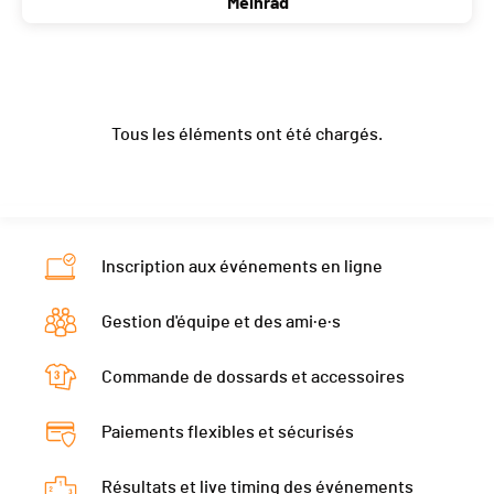
Nat.
SUI
Meinrad
Ecart
à 7:37
Année
1962
Canton
FR
Catégorie
D - Juniors Hommes
Club / Team
LG Glarus
Localité
Montcherand
Nat.
SUI
Ecart
à 7:40
Année
1965
Canton
VD
Catégorie
D - Hommes
Tous les éléments ont été chargés.
Localité
Bilten
Nat.
SUI
Ecart
à 9:07
Canton
GL
Catégorie
D - Seniors 2 Hommes
Nat.
SUI
Ecart
à 9:13
Catégorie
D - Seniors 2 Hommes
Inscription aux événements en ligne
Ecart
à 9:24
Gestion d'équipe et des ami·e·s
Commande de dossards et accessoires
Paiements flexibles et sécurisés
Résultats et live timing des événements