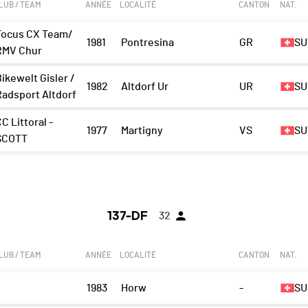
LUB / TEAM
ANNÉE
LOCALITÉ
CANTON
NAT.
Focus CX Team/
1981
Pontresina
GR
SU
RMV Chur
ikewelt Gisler /
1982
Altdorf Ur
UR
SU
Radsport Altdorf
C Littoral -
1977
Martigny
VS
SU
SCOTT
137-DF
32
LUB / TEAM
ANNÉE
LOCALITÉ
CANTON
NAT.
1983
Horw
-
SU