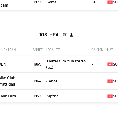
1973
Gams
SG
SU
Team
103-HF4
90
LUB / TEAM
ANNÉE
LOCALITÉ
CANTON
NAT.
Taufers Im Munstertal
BENI
1965
-
SU
(bz)
Bike Club
1964
Jenaz
-
SU
Prättigau
älin Bixs
1953
Alpthal
-
SU