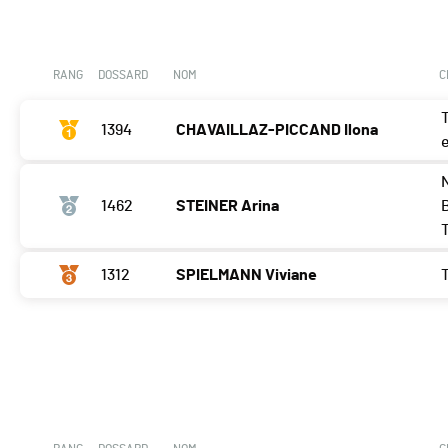
RANG
DOSSARD
NOM
C
1394
CHAVAILLAZ-PICCAND Ilona
1462
STEINER Arina
1312
SPIELMANN Viviane