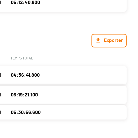
I
05:12:40.800
Exporter
TEMPS TOTAL
I
04:36:41.800
I
05:19:21.100
I
05:30:56.600