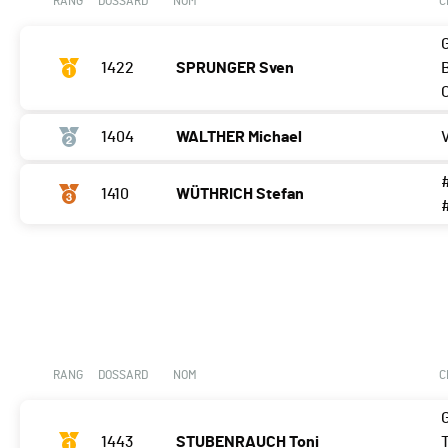
RANG
DOSSARD
NOM
C
1422
SPRUNGER Sven
1404
WALTHER Michael
1410
WÜTHRICH Stefan
RANG
DOSSARD
NOM
C
1443
STUBENRAUCH Toni