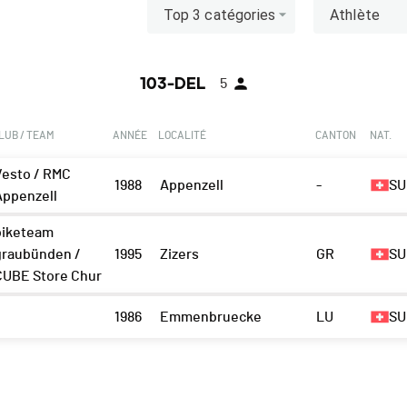
Top 3 catégories
Athlète
103-DEL
5
LUB / TEAM
ANNÉE
LOCALITÉ
CANTON
NAT.
Vesto / RMC
1988
Appenzell
-
SU
Appenzell
biketeam
graubünden /
1995
Zizers
GR
SU
CUBE Store Chur
1986
Emmenbruecke
LU
SU