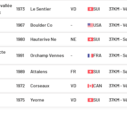
 vallée
1973
Le Sentier
VD
SUI
37KM - V
x
1967
Boulder Co
-
USA
37KM - V
1980
Hauterive Ne
NE
SUI
37KM - S
cte
1991
Orchamp Vennes
-
FRA
37KM - S
1989
Attalens
FR
SUI
37KM - S
1972
Corseaux
VD
CAN
37KM - V
1975
Yvorne
VD
SUI
37KM - V