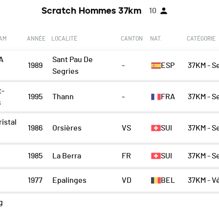
Scratch Hommes 37km
10
EAM
ANNÉE
LOCALITÉ
CANTON
NAT.
CATÉGORIE
A
Sant Pau De
1989
-
ESP
37KM - S
Segries
t-
1995
Thann
-
FRA
37KM - S
s
istal
1986
Orsières
VS
SUI
37KM - S
1985
La Berra
FR
SUI
37KM - S
1977
Epalinges
VD
BEL
37KM - V
g