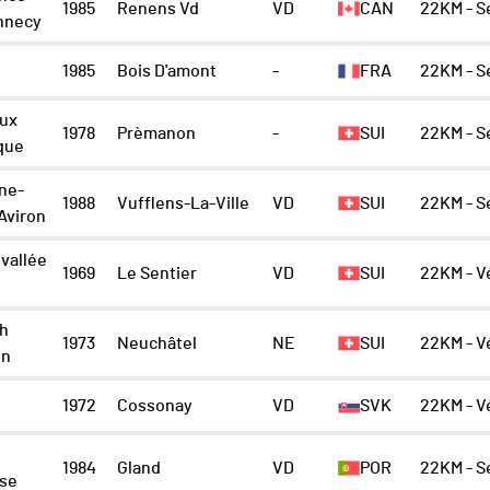
1985
Renens Vd
VD
CAN
22KM - 
nnecy
1985
Bois D'amont
-
FRA
22KM - 
oux
1978
Prèmanon
-
SUI
22KM - 
que
ne-
1988
Vufflens-La-Ville
VD
SUI
22KM - 
Aviron
 vallée
1969
Le Sentier
VD
SUI
22KM - V
sh
1973
Neuchâtel
NE
SUI
22KM - V
on
1972
Cossonay
VD
SVK
22KM - V
1984
Gland
VD
POR
22KM - 
ise