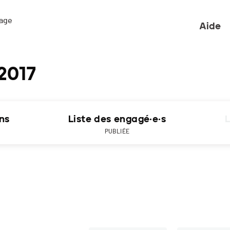
ge 

Aide
 2017
ons
Liste des engagé·e·s
L
PUBLIÉE