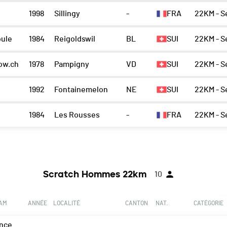
1998
Sillingy
-
FRA
22KM - S
ule
1984
Reigoldswil
BL
SUI
22KM - S
ow.ch
1978
Pampigny
VD
SUI
22KM - S
1992
Fontainemelon
NE
SUI
22KM - S
1984
Les Rousses
-
FRA
22KM - S
Scratch Hommes 22km
10
EAM
ANNÉE
LOCALITÉ
CANTON
NAT.
CATÉGORIE
nce