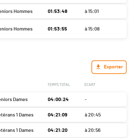
Seniors Hommes
01:53:48
à 15:01
Seniors Hommes
01:53:55
à 15:08
Exporter
TEMPS TOTAL
ECART
eniors Dames
04:00:24
-
étérans 1 Dames
04:21:09
à 20:45
étérans 1 Dames
04:21:20
à 20:56