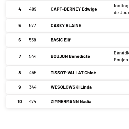
footing
4
489
CAPT-BERNEY Edwige
de Jou
5
577
CASEY BLAINE
6
558
BASIC Elif
Bénédi
7
544
BOUJON Bénédicte
Boujon
8
455
TISSOT-VALLAT Chloé
9
344
WESOLOWSKI Linda
10
474
ZIMMERMANN Nadia