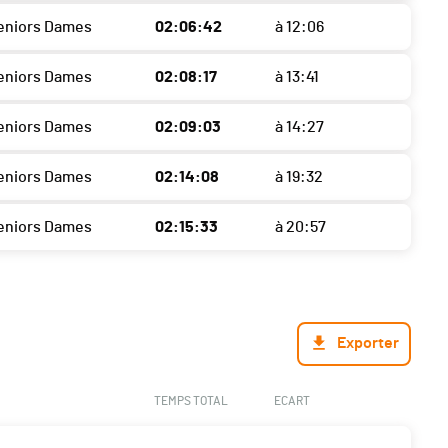
eniors Dames
02:06:42
à 12:06
eniors Dames
02:08:17
à 13:41
eniors Dames
02:09:03
à 14:27
eniors Dames
02:14:08
à 19:32
eniors Dames
02:15:33
à 20:57
Exporter
TEMPS TOTAL
ECART