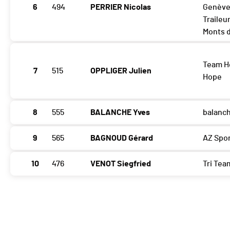
6
494
PERRIER Nicolas
Genève
Traileu
Monts d
Team H
7
515
OPPLIGER Julien
Hope
8
555
BALANCHE Yves
balanc
9
565
BAGNOUD Gérard
AZ Spo
10
476
VENOT Siegfried
Tri Tea