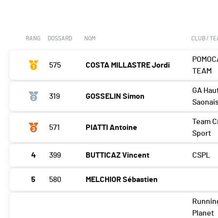
RANG
DOSSARD
NOM
CLUB / T
POMOC
575
COSTA MILLASTRE Jordi
TEAM
GA Hau
319
GOSSELIN Simon
Saonai
Team Cr
571
PIATTI Antoine
Sport
4
399
BUTTICAZ Vincent
CSPL
5
580
MELCHIOR Sébastien
Runnin
Planet