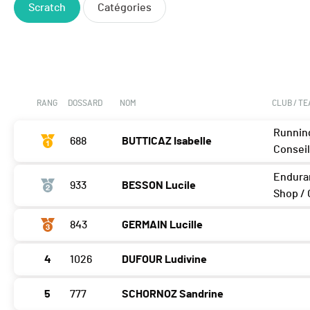
Scratch
Catégories
RANG
DOSSARD
NOM
CLUB / T
Runnin
688
BUTTICAZ Isabelle
Consei
Endura
933
BESSON Lucile
Shop /
843
GERMAIN Lucille
4
1026
DUFOUR Ludivine
5
777
SCHORNOZ Sandrine