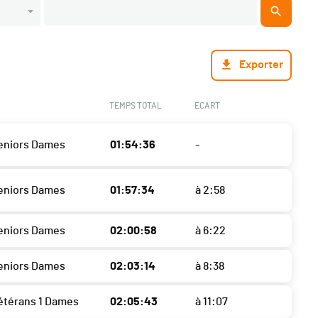
Exporter
TEMPS TOTAL
ECART
eniors Dames
01:54:36
-
eniors Dames
01:57:34
à 2:58
eniors Dames
02:00:58
à 6:22
eniors Dames
02:03:14
à 8:38
étérans 1 Dames
02:05:43
à 11:07