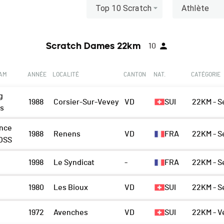
Top 10 Scratch
Athlète
Scratch Dames 22km
10
EAM
ANNÉE
LOCALITÉ
CANTON
NAT.
CATÉGORIE
g
1988
Corsier-Sur-Vevey
VD
SUI
22KM - S
ls
nce
1988
Renens
VD
FRA
22KM - S
 OSS
1998
Le Syndicat
-
FRA
22KM - S
1980
Les Bioux
VD
SUI
22KM - S
1972
Avenches
VD
SUI
22KM - V