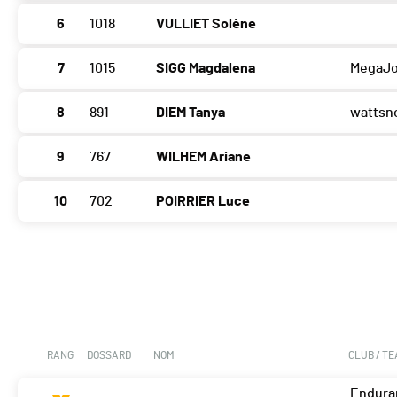
6
1018
VULLIET Solène
7
1015
SIGG Magdalena
MegaJo
8
891
DIEM Tanya
wattsn
9
767
WILHEM Ariane
10
702
POIRRIER Luce
RANG
DOSSARD
NOM
CLUB / T
Endura