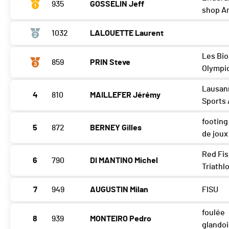
935
GOSSELIN Jeff
shop A
1032
LALOUETTE Laurent
Les Bi
859
PRIN Steve
Olympi
Lausan
4
810
MAILLEFER Jérémy
Sports 
footing
5
872
BERNEY Gilles
de joux
Red Fi
6
790
DI MANTINO Michel
Triathl
7
949
AUGUSTIN Milan
FISU
foulée
8
939
MONTEIRO Pedro
glando