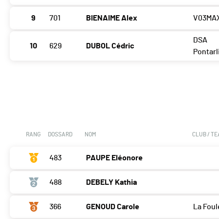
9
701
BIENAIME Alex
V03MA
DSA
10
629
DUBOL Cédric
Pontarl
RANG
DOSSARD
NOM
CLUB / T
483
PAUPE Eléonore
488
DEBELY Kathia
366
GENOUD Carole
La Foul