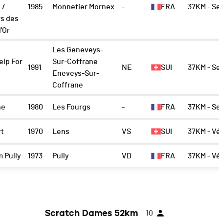
 /
1985
Monnetier Mornex
-
FRA
37KM - S
rs des
'Or
Les Geneveys-
elp For
Sur-Coffrane
1991
NE
SUI
37KM - S
Eneveys-Sur-
Coffrane
he
1980
Les Fourgs
-
FRA
37KM - S
rt
1970
Lens
VS
SUI
37KM - V
m Pully
1973
Pully
VD
FRA
37KM - V
Scratch Dames 52km
10