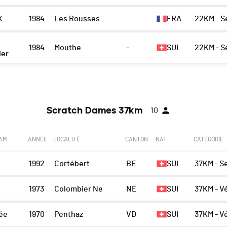
X
1984
Les Rousses
-
FRA
22KM - 
1984
Mouthe
-
SUI
22KM - 
ier
Scratch Dames 37km
10
EAM
ANNÉE
LOCALITÉ
CANTON
NAT.
CATÉGORIE
1992
Cortébert
BE
SUI
37KM - S
1973
Colombier Ne
NE
SUI
37KM - V
ée
1970
Penthaz
VD
SUI
37KM - V