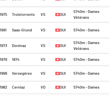
5740m - Dames
1975
Troistorrents
VS
SUI
Vétérans
1991
Saas-Grund
VS
SUI
5740m - Dames
5740m - Dames
1973
Dorénaz
VS
SUI
Vétérans
1979
1874
VS
SUI
5740m - Dames
1999
Versegères
VS
SUI
5740m - Dames
1982
Cerniaz
VD
SUI
5740m - Dames