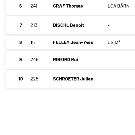
6
241
GRAF Thomas
LCA BÄRN
7
213
DISCHL Benoît
-
8
15
FELLEY Jean-Yves
CS 13*
9
245
RIBEIRO Rui
-
10
225
SCHROETER Julien
-