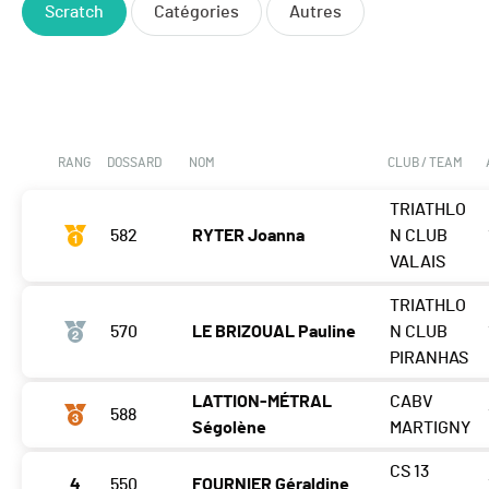
Scratch
Catégories
Autres
RANG
DOSSARD
NOM
CLUB / TEAM
TRIATHLO
582
RYTER Joanna
N CLUB
VALAIS
TRIATHLO
570
LE BRIZOUAL Pauline
N CLUB
PIRANHAS
LATTION-MÉTRAL
CABV
588
Ségolène
MARTIGNY
CS 13
4
550
FOURNIER Géraldine