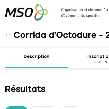
Organisation et chronométra
d'événements sportifs
Corrida d'Octodure - 
Description
Inscripti
FERMÉES
Résultats