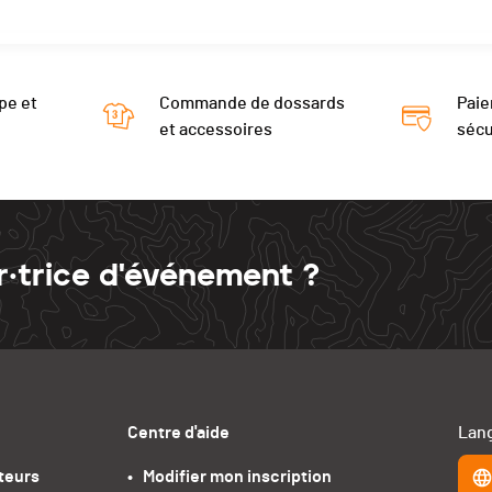
pe et
Commande de dossards
Paie
et accessoires
sécu
r·trice d'événement ?
Centre d'aide
Lang
teurs
•   Modifier mon inscription