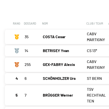
RANG
DOSSARD
NOM
CLUB / TEAM
CABV
35
COSTA Cesar
MARTIGNY
14
BETRISEY Yvan
CS 13*
CABV
255
GEX-FABRY Alexis
MARTIGNY
4
6
SCHÖNHOLZER Urs
ST BERN
TSV
5
7
BRÜGGER Werner
RECHTHAL
TEN