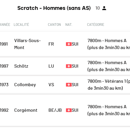
Scratch - Hommes (sans AS)
10
ANNÉE
LOCALITÉ
CANTON
NAT.
CATÉGORIE
Villars-Sous-
7800m - Hommes A
1991
FR
SUI
Mont
(plus de 3min30 au k
7800m - Hommes A
1997
Schötz
LU
SUI
(plus de 3min30 au k
7800m - Vétérans 1 (
1973
Collombey
VS
SUI
de 3min30 au km)
7800m - Hommes A
1992
Corgémont
BE/JB
SUI
(plus de 3min30 au k