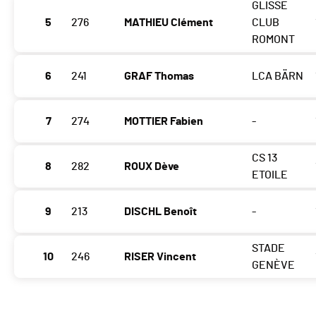
GLISSE
5
276
MATHIEU Clément
CLUB
ROMONT
6
241
GRAF Thomas
LCA BÄRN
7
274
MOTTIER Fabien
-
CS 13
8
282
ROUX Dève
ETOILE
9
213
DISCHL Benoît
-
STADE
10
246
RISER Vincent
GENÈVE