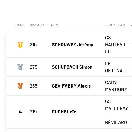
RANG
DOSSARD
NOM
CLUB / TEAM
CS
215
SCHOUWEY Jérémy
HAUTEVIL
LE
LR
275
SCHÜPBACH Simon
GETTNAU
CABV
255
GEX-FABRY Alexis
MARTIGNY
GS
MALLERAY
4
219
CUCHE Loïc
-
BÉVILARD