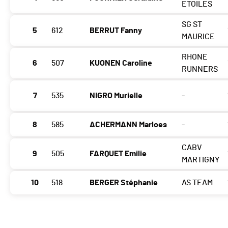
ETOILES
SG ST
5
612
BERRUT Fanny
MAURICE
RHONE
6
507
KUONEN Caroline
RUNNERS
7
535
NIGRO Murielle
-
8
585
ACHERMANN Marloes
-
CABV
9
505
FARQUET Emilie
MARTIGNY
10
518
BERGER Stéphanie
AS TEAM