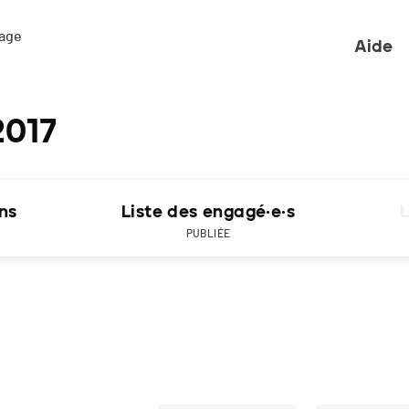
ge 

Aide
2017
ons
Liste des engagé·e·s
L
PUBLIÉE