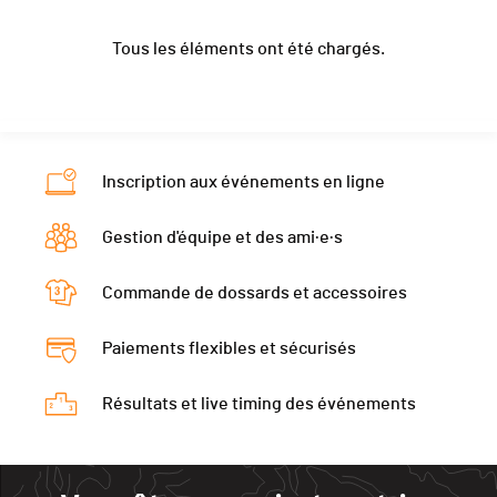
Nat.
SUI
Année
1986
Sunnegga
0:56:07 (7)
Canton
VS
Catégorie
Active - W50
Tous les éléments ont été chargés.
Localité
Eh7 5eq
Riffelalp
1:33:14 (7)
Nat.
SUI
Ecart
00:23:08
Canton
-
Catégorie
Active - W30
Sunnegga
0:58:38 (10)
Nat.
GBR
Ecart
00:23:20
Riffelalp
Catégorie
Active - W30
Inscription aux événements en ligne
Sunnegga
0:59:52 (13)
Ecart
00:23:35
Riffelalp
1:37:43 (12)
Gestion d'équipe et des ami·e·s
Sunnegga
0:57:29 (8)
Riffelalp
1:35:51 (8)
Commande de dossards et accessoires
Paiements flexibles et sécurisés
Résultats et live timing des événements