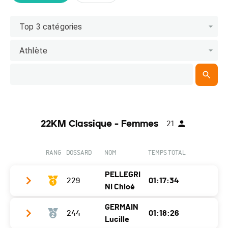
Top 3 catégories
Athlète
22KM Classique - Femmes
21
RANG
DOSSARD
NOM
TEMPS TOTAL
PELLEGRI
229
01:17:34
NI Chloé
GERMAIN
244
01:18:26
Club / Team
SKI'S COOL CSRP
Lucille