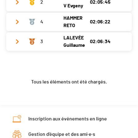
Ecart
2
00:12:20
02:05:45
V Evgeny
HAMMER
4
02:06:22
Club / Team
SAS/Atomic
RETO
Année
1983
LALEVÉE
3
02:06:34
Club / Team
Localité
St-Prex
Guillaume
Année
1992
Canton
VD
Club / Team
basse sur le rupt fischer
Localité
Zweisimmen
Nat.
RUS
Année
1984
Canton
BE
Ecart
Tous les éléments ont été chargés.
Localité
Gérardmer
Nat.
SUI
Canton
-
Ecart
00:00:37
Nat.
FRA
Ecart
00:00:49
Inscription aux événements en ligne
Gestion d'équipe et des ami·e·s