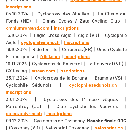
Inscriptions
05.10.2024 | Cyclocross des Abeilles | La Chaux-de-
Fonds (NE) | Cimes Cycles / Zeta Cycling Club |
omniumromand.com
|
Inscriptions
13.10.2024 | Eagle Cross Aigle | Aigle (VD) | Cyclophile
Aigle |
cyclophileaigle.ch
|
Inscriptions
19.10.2024 | Ride for Life | Corbières (FR) | Union Cycliste
Fribourgeoise |
fribike.ch
|
Inscriptions
10.11.2024 | Cyclocross du Bouveret | Le Bouveret (VD) |
GX Racing |
strava.com
|
Inscriptions
23.11.2024 | Cyclocross de la Borgne | Bramois (VS) |
Cyclophile Sédunois |
cyclophilesedunois.ch
|
Inscriptions
30.11.2024 | Cyclocross des Princes-Evêques |
Porrentruy (JU) | Club Cycliste les Vouivres |
cclesvouivres.ch
|
Inscriptions
08.12.2024 | Cyclocross de Cossonay,
Manche finale ORC
| Cossonay (VD) | Velosprint Cossonay |
velosprint.ch
|