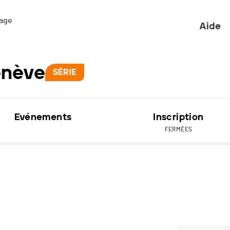
ge 

Aide
enève
SÉRIE
Evénements
Inscription
FERMÉES