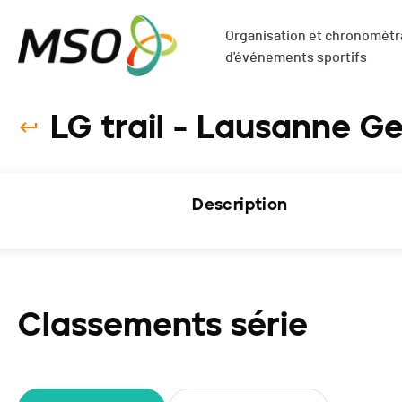
Organisation et chronométra
d'événements sportifs
LG trail - Lausanne G
Description
Classements série