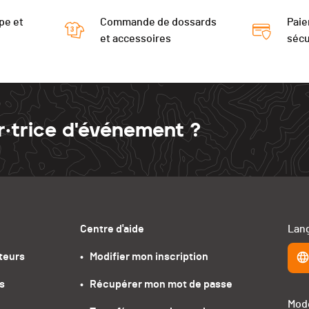
pe et
Commande de dossards
Paie
et accessoires
sécu
r·trice d'événement ?
Centre d'aide
Lang
teurs
•   Modifier mon inscription
s
•   Récupérer mon mot de passe
Mode