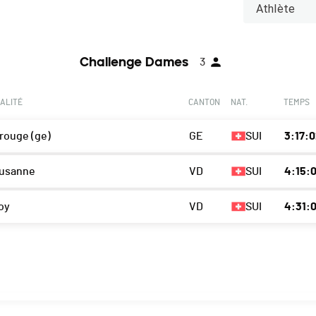
Athlète
Challenge Dames
3
ALITÉ
CANTON
NAT.
TEMPS
rouge (ge)
GE
SUI
3:17:
usanne
VD
SUI
4:15:
oy
VD
SUI
4:31: