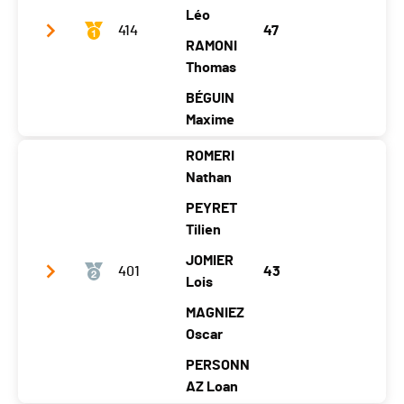
Léo
414
47
RAMONI
Thomas
BÉGUIN
Maxime
ROMERI
Club / Team
Vue des Alpes 1
Nathan
Year
2004
2004
2004
2004
PEYRET
Location
Fontain
Fontain
Tilien
Fontain
Chézard-
emelon
emelon
emelon
St-Martin
JOMIER
401
43
Canton
NE
NE
NE
Lois
NE
Nat.
SUI
MAGNIEZ
Oscar
Category
Mini Ski24 - Garçons (4 athlètes)
PERSONN
Temps total
01:31:04
AZ Loan