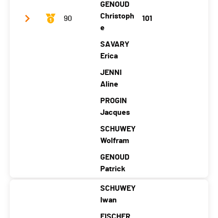
GENOUD
Christoph
90
101
e
SAVARY
Erica
JENNI
Aline
PROGIN
Jacques
SCHUWEY
Wolfram
GENOUD
Patrick
SCHUWEY
Club / Team
NRGi GO for Gold
Iwan
Year
19
19
19
19
19
19
19
19
19
19
FISCHER