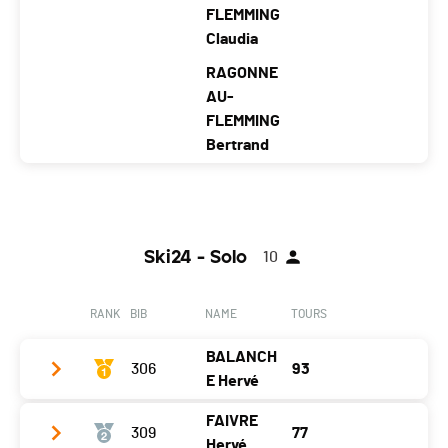
Category
Équipe Entreprise (8 athlètes)
FLEMMING
Claudia
Temps total
24:09:07
RAGONNE
Distance
252.01 km
AU-
Moyenne (KM/H)
10.43
FLEMMING
Bertrand
Club / Team
JULBO & FRIENDS
Year
1978
1977
1980
1978
1975
1973
Ski24 - Solo
10
Location
Trél
Appl
Trél
Montr
Dinh
Dinh
ex
es
ex
eux
ard
ard
RANK
BIB
NAME
TOURS
Canton
VD
VD
VD
VD
ZH
ZH
BALANCH
Nat.
SUI
306
93
E Hervé
Category
Équipe Entreprise (7 athlètes)
FAIVRE
Temps total
24:01:57
309
77
Club / Team
Hervé