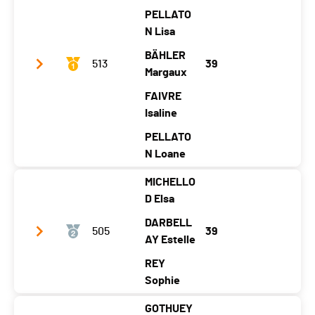
PELLATO
Temps total
01:31:49
N Lisa
Distance
27.85 km
BÄHLER
513
39
Moyenne (km/h)
18.2
Margaux
FAIVRE
Isaline
PELLATO
N Loane
MICHELLO
Club / Team
Les Fées de la Sibérie
D Elsa
Year
2003
2006
2004
2003
2005
DARBELL
505
39
Location
La
La
AY Estelle
La
La
La
Brévi
Brévi
Brevi
Brévi
Brévi
REY
ne
ne
ne
ne
ne
Sophie
Canton
NE
NE
NE
NE
NE
GOTHUEY