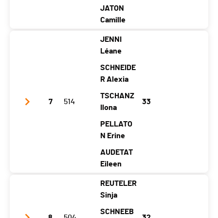
Temps total
01:31:38
JATON
Distance
26.35 km
Camille
Moyenne (km/h)
17.25
JENNI
Club / Team
Miss à fond / Sc Bex
Léane
Year
2006
2005
2004
2005
2006
SCHNEIDE
Location
Bex
Lavey-Village
R Alexia
Bex
Bex
Bex
Canton
VD
VD
VD
TSCHANZ
VD
VD
7
514
33
Ilona
Nat.
SUI
PELLATO
Category
Mini Ski24 - Filles (5 athlètes)
N Erine
Temps total
01:31:58
AUDETAT
Distance
26.35 km
Eileen
Moyenne (km/h)
17.19
REUTELER
Club / Team
Disco de la Sibérie
Sinja
Year
2005
2005
2008
2007
2007
SCHNEEB
8
504
32