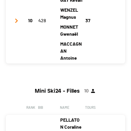
GAY Kevan
Category
Mini Ski24 - Garçons (5 athlètes)
Location
Marsens
Marsens
Marsens
Sorens
WENZEL
Temps total
01:31:23
Canton
FR
FR
FR
Magnus
FR
10
428
37
Distance
30.85 km
Nat.
SUI
MONNET
Moyenne (km/h)
20.26
Gwenaël
Category
Mini Ski24 - Garçons (4 athlètes)
MACCAGN
Temps total
01:30:31
AN
Distance
29.35 km
Antoine
Moyenne (km/h)
19.45
Club / Team
Les Schtroumpfs / Sc Bex
Year
2005
2008
2009
2007
2008
Mini Ski24 - Filles
10
Location
Be
Massonge
Lausann
Be
Be
x
x
e
x
x
RANK
BIB
NAME
TOURS
Canton
VD
VS
VD
VD
VD
PELLATO
Nat.
SUI
N Coraline
Category
Mini Ski24 - Garçons (5 athlètes)