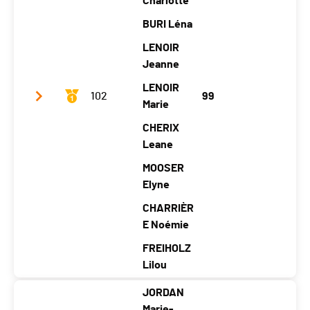
Charlotte
Moyenne (km/h)
14.67
BURI Léna
LENOIR
Jeanne
LENOIR
102
99
Marie
CHERIX
Leane
MOOSER
Elyne
CHARRIÈR
E Noémie
FREIHOLZ
Lilou
JORDAN
Club / Team
Girls Power
Marie-