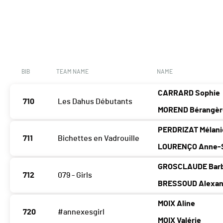
BIB
TEAM NAME
NAME
CARRARD Sophie
710
Les Dahus Débutants
MOREND Bérangèr
PERDRIZAT Mélani
711
Bichettes en Vadrouille
LOURENÇO Anne-
GROSCLAUDE Bar
712
079 - Girls
BRESSOUD Alexan
MOIX Aline
720
#annexesgirl
MOIX Valérie