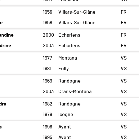
1956
Villars-Sur-Glâne
FR
le
1958
Villars-Sur-Glâne
FR
ndine
2000
Echarlens
FR
drine
2003
Echarlens
FR
1977
Montana
VS
1981
Fully
VS
1969
Randogne
VS
2003
Crans-Montana
VS
dra
1982
Randogne
VS
1979
Icogne
VS
e
1996
Ayent
VS
1995
Ayent
VS