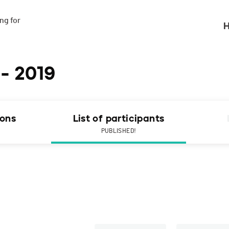
g for

H
 - 2019
ions
List of participants
PUBLISHED!