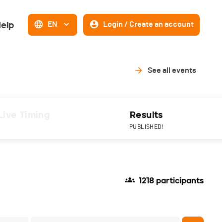
elp
EN
Login / Create an account
See all events
Live Timing
Results
PUBLISHED!
1218 participants