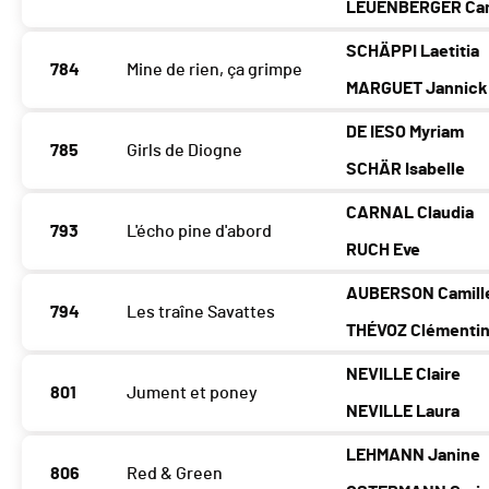
LEUENBERGER Cam
SCHÄPPI Laetitia
784
Mine de rien, ça grimpe
MARGUET Jannick
DE IESO Myriam
785
Girls de Diogne
SCHÄR Isabelle
CARNAL Claudia
793
L'écho pine d'abord
RUCH Eve
AUBERSON Camill
794
Les traîne Savattes
THÉVOZ Clémenti
NEVILLE Claire
801
Jument et poney
NEVILLE Laura
LEHMANN Janine
806
Red & Green