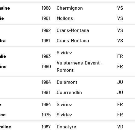
maine
1968
Chermignon
VS
ie
1961
Mollens
VS
1982
Crans-Montana
VS
dra
1981
Crans-Montana
VS
Siviriez
lie
1983
FR
Vuisternens-Devant-
ine
1980
FR
Romont
1984
Delémont
JU
1991
Courrendlin
JU
e
1984
Siviriez
FR
nce
1975
Siviriez
FR
aline
1987
Donatyre
VD