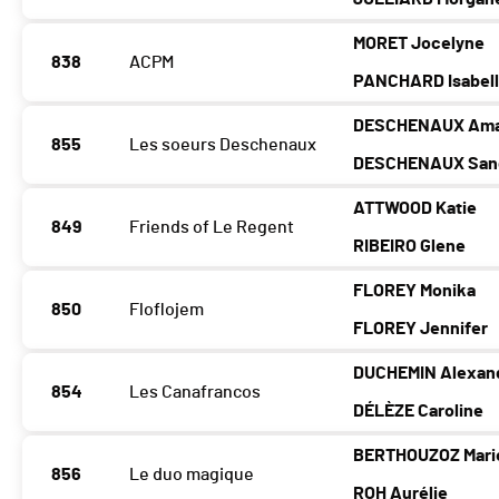
MORET Jocelyne
838
ACPM
PANCHARD Isabel
DESCHENAUX Ama
855
Les soeurs Deschenaux
DESCHENAUX San
ATTWOOD Katie
849
Friends of Le Regent
RIBEIRO Glene
FLOREY Monika
850
Floflojem
FLOREY Jennifer
DUCHEMIN Alexan
854
Les Canafrancos
DÉLÈZE Caroline
BERTHOUZOZ Mari
856
Le duo magique
ROH Aurélie