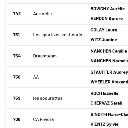
BOVIGNY Aurélie
742
Aurorélie
VERDON Aurore
GOLAY Laura
751
Les sportives en théorie
WITZ Justine
NANCHEN Camille
754
Dreamteam
NANCHEN Nathali
STAUFFER Audre
756
AA
WHEELER Alexand
ROCH Isabelle
759
les soeurettes
CHERVAZ Sarah
BINDITH Marie-Cla
708
CA Riviera
KIENTZ Sylvie