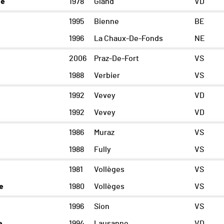
ne
1978
Gland
VD
1995
Bienne
BE
1996
La Chaux-De-Fonds
NE
2006
Praz-De-Fort
VS
1988
Verbier
VS
1992
Vevey
VD
1992
Vevey
VD
1986
Muraz
VS
1988
Fully
VS
1981
Vollèges
VS
e
1980
Vollèges
VS
1996
Sion
VS
e
1994
Lausanne
VD