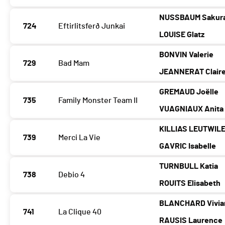
NUSSBAUM Sakur
724
Eftirlitsferð Junkai
LOUISE Glatz
BONVIN Valerie
729
Bad Mam
JEANNERAT Clair
GREMAUD Joëlle
735
Family Monster Team II
VUAGNIAUX Anita
KILLIAS LEUTWILE
739
Merci La Vie
GAVRIC Isabelle
TURNBULL Katia
738
Debio 4
ROUITS Elisabeth
BLANCHARD Vivia
741
La Clique 40
RAUSIS Laurence