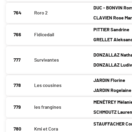
DUC - BONVIN Ro
764
Roro 2
CLAVIEN Rose Mar
PITTIER Sandrine
766
Fidicedail
GRELLET Aleksan
DONZALLAZ Natha
777
Survivantes
DONZALLAZ Ludiv
JARDIN Florine
778
Les cousines
JARDIN Rogelaine
MENÉTREY Mélani
779
les frangines
SCHMOUTZ Laure
STAUFFACHER Cor
780
Kmi et Cora