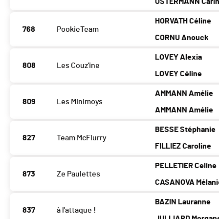
OSTERMANN Cari
HORVATH Céline
768
PookieTeam
CORNU Anouck
LOVEY Alexia
808
Les Couz'ine
LOVEY Céline
AMMANN Amélie
809
Les Minimoys
AMMANN Amélie
BESSE Stéphanie
827
Team McFlurry
FILLIEZ Caroline
PELLETIER Celine
873
Ze Paulettes
CASANOVA Mélani
BAZIN Lauranne
837
à l'attaque !
JULLIARD Morgan