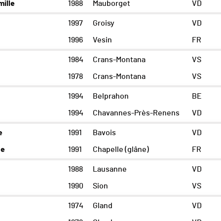
ille
1988
Mauborget
VD
1997
Groisy
VD
1996
Vesin
FR
1984
Crans-Montana
VS
1978
Crans-Montana
VS
1994
Belprahon
BE
1994
Chavannes-Près-Renens
VD
e
1991
Bavois
VD
ne
1991
Chapelle (glâne)
FR
1988
Lausanne
VD
1990
Sion
VS
1974
Gland
VD