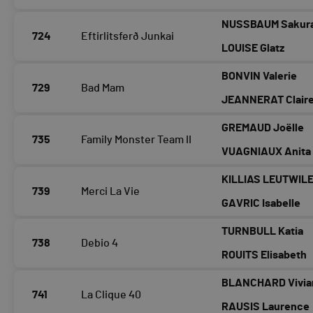
NUSSBAUM Sakur
724
Eftirlitsferð Junkai
LOUISE Glatz
BONVIN Valerie
729
Bad Mam
JEANNERAT Clair
GREMAUD Joëlle
735
Family Monster Team II
VUAGNIAUX Anita
KILLIAS LEUTWILE
739
Merci La Vie
GAVRIC Isabelle
TURNBULL Katia
738
Debio 4
ROUITS Elisabeth
BLANCHARD Vivia
741
La Clique 40
RAUSIS Laurence