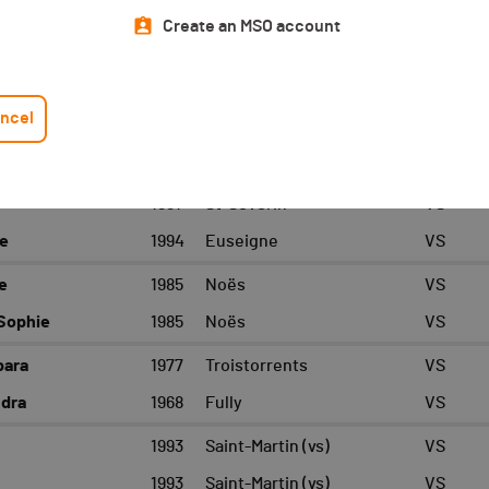
All categories
Athlete
Create an MSO account
Bellalui - Duo Femmes
92
ncel
YEAR
LOCATION
CANTON
1991
St-Séverin
VS
e
1994
Euseigne
VS
e
1985
Noës
VS
Sophie
1985
Noës
VS
bara
1977
Troistorrents
VS
dra
1968
Fully
VS
1993
Saint-Martin (vs)
VS
1993
Saint-Martin (vs)
VS