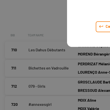
Ca
BIB
TEAM NAME
NAME
CARRARD Sophie
710
Les Dahus Débutants
MOREND Bérangèr
PERDRIZAT Mélani
711
Bichettes en Vadrouille
LOURENÇO Anne-
GROSCLAUDE Bar
712
079 - Girls
BRESSOUD Alexan
MOIX Aline
720
#annexesgirl
MOIX Valérie