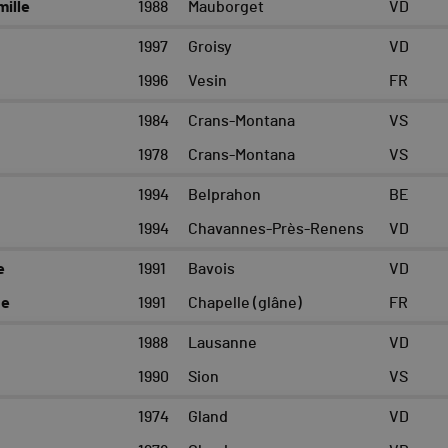
ille
1988
Mauborget
VD
1997
Groisy
VD
1996
Vesin
FR
1984
Crans-Montana
VS
1978
Crans-Montana
VS
1994
Belprahon
BE
1994
Chavannes-Près-Renens
VD
e
1991
Bavois
VD
ne
1991
Chapelle (glâne)
FR
1988
Lausanne
VD
1990
Sion
VS
1974
Gland
VD