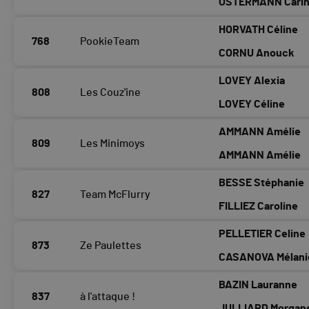
OSTERMANN Cari
HORVATH Céline
768
PookieTeam
CORNU Anouck
LOVEY Alexia
808
Les Couz'ine
LOVEY Céline
AMMANN Amélie
809
Les Minimoys
AMMANN Amélie
BESSE Stéphanie
827
Team McFlurry
FILLIEZ Caroline
PELLETIER Celine
873
Ze Paulettes
CASANOVA Mélani
BAZIN Lauranne
837
à l'attaque !
JULLIARD Morgan