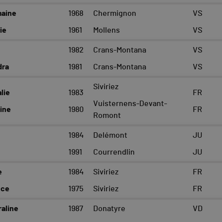
maine
1968
Chermignon
VS
ie
1961
Mollens
VS
1982
Crans-Montana
VS
dra
1981
Crans-Montana
VS
Siviriez
lie
1983
FR
Vuisternens-Devant-
ine
1980
FR
Romont
1984
Delémont
JU
1991
Courrendlin
JU
e
1984
Siviriez
FR
nce
1975
Siviriez
FR
aline
1987
Donatyre
VD