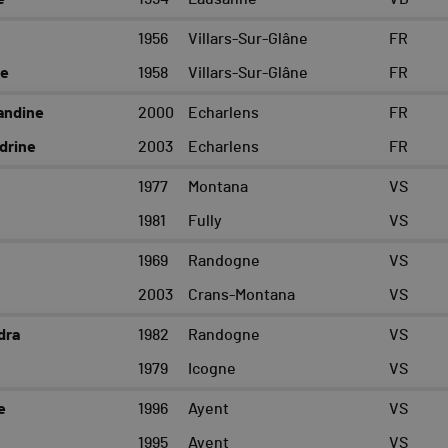
1956
Villars-Sur-Glâne
FR
le
1958
Villars-Sur-Glâne
FR
ndine
2000
Echarlens
FR
drine
2003
Echarlens
FR
1977
Montana
VS
1981
Fully
VS
1969
Randogne
VS
2003
Crans-Montana
VS
dra
1982
Randogne
VS
1979
Icogne
VS
e
1996
Ayent
VS
1995
Ayent
VS