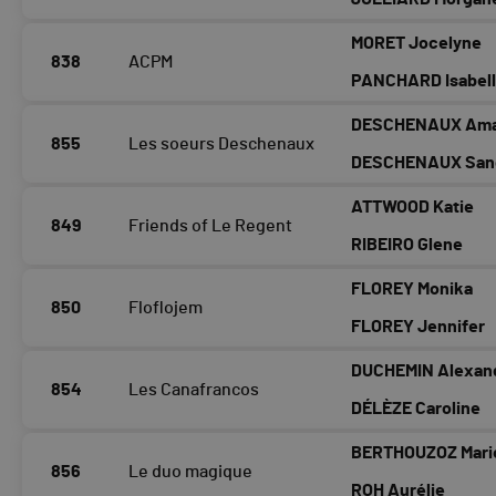
MORET Jocelyne
838
ACPM
PANCHARD Isabel
DESCHENAUX Ama
855
Les soeurs Deschenaux
DESCHENAUX San
ATTWOOD Katie
849
Friends of Le Regent
RIBEIRO Glene
FLOREY Monika
850
Floflojem
FLOREY Jennifer
DUCHEMIN Alexan
854
Les Canafrancos
DÉLÈZE Caroline
BERTHOUZOZ Mari
856
Le duo magique
ROH Aurélie