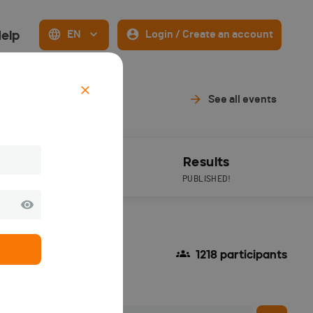
elp
EN
Login / Create an account
See all events
Live Timing
Results
PUBLISHED!
1218 participants