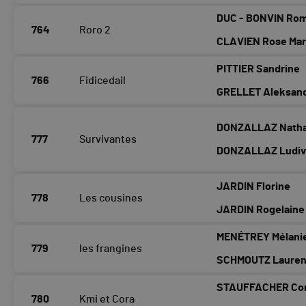
DUC - BONVIN Ro
764
Roro 2
CLAVIEN Rose Mar
PITTIER Sandrine
766
Fidicedail
GRELLET Aleksan
DONZALLAZ Natha
777
Survivantes
DONZALLAZ Ludiv
JARDIN Florine
778
Les cousines
JARDIN Rogelaine
MENÉTREY Mélani
779
les frangines
SCHMOUTZ Laure
STAUFFACHER Cor
780
Kmi et Cora