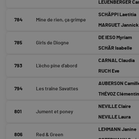
LEUENBERGER Cam
SCHÄPPI Laetitia
784
Mine de rien, ça grimpe
MARGUET Jannick
DE IESO Myriam
785
Girls de Diogne
SCHÄR Isabelle
CARNAL Claudia
793
L'écho pine d'abord
RUCH Eve
AUBERSON Camill
794
Les traîne Savattes
THÉVOZ Clémenti
NEVILLE Claire
801
Jument et poney
NEVILLE Laura
LEHMANN Janine
806
Red & Green