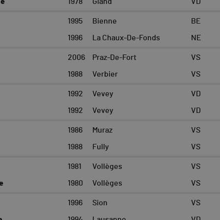
ne
1978
Gland
VD
1995
Bienne
BE
1996
La Chaux-De-Fonds
NE
2006
Praz-De-Fort
VS
1988
Verbier
VS
1992
Vevey
VD
1992
Vevey
VD
1986
Muraz
VS
1988
Fully
VS
1981
Vollèges
VS
e
1980
Vollèges
VS
1996
Sion
VS
e
1994
Lausanne
VD