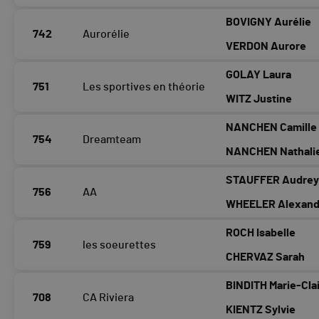
BOVIGNY Aurélie
742
Aurorélie
VERDON Aurore
GOLAY Laura
751
Les sportives en théorie
WITZ Justine
NANCHEN Camille
754
Dreamteam
NANCHEN Nathali
STAUFFER Audre
756
AA
WHEELER Alexand
ROCH Isabelle
759
les soeurettes
CHERVAZ Sarah
BINDITH Marie-Cla
708
CA Riviera
KIENTZ Sylvie