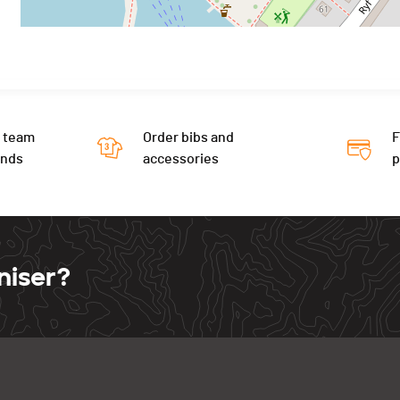
 team
Order bibs and
F
ends
accessories
niser?