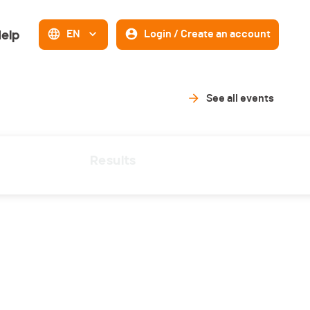
elp
EN
Login / Create an account
See all events
Results