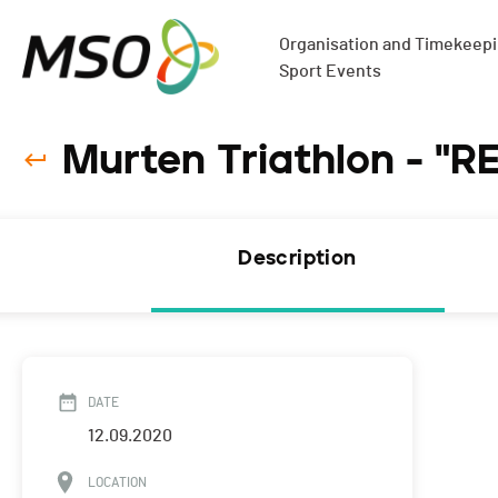
Organisation and Timekeepin
Sport Events
Murten Triathlon - "R
Description
DATE
12.09.2020
LOCATION