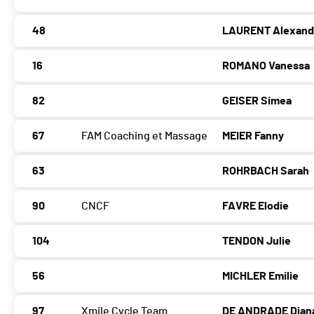
48
LAURENT Alexand
16
ROMANO Vanessa
82
GEISER Simea
67
FAM Coaching et Massage
MEIER Fanny
63
ROHRBACH Sarah
90
CNCF
FAVRE Elodie
104
TENDON Julie
56
MICHLER Emilie
97
Xmile Cycle Team
DE ANDRADE Diana