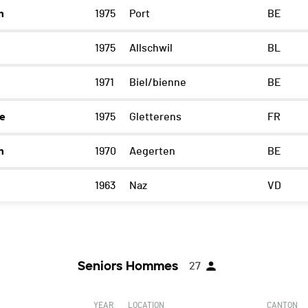
n
1975
Port
BE
1975
Allschwil
BL
1971
Biel/bienne
BE
e
1975
Gletterens
FR
n
1970
Aegerten
BE
1963
Naz
VD
Seniors Hommes
27
YEAR
LOCATION
CANTON