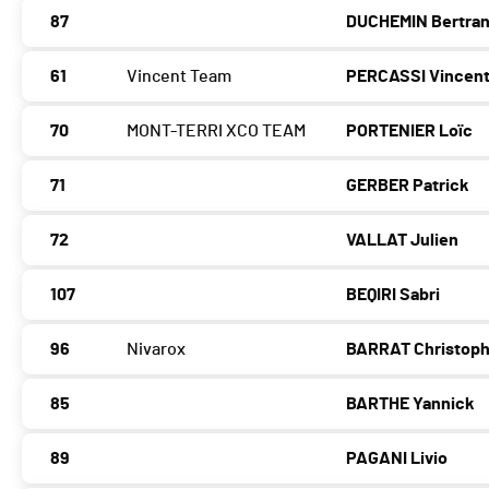
87
DUCHEMIN Bertra
61
Vincent Team
PERCASSI Vincen
70
MONT-TERRI XCO TEAM
PORTENIER Loïc
71
GERBER Patrick
72
VALLAT Julien
107
BEQIRI Sabri
96
Nivarox
BARRAT Christop
85
BARTHE Yannick
89
PAGANI Livio