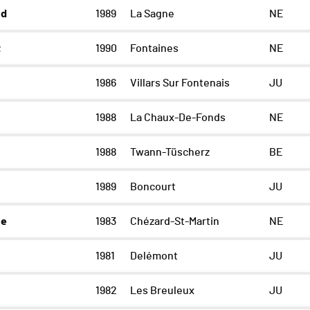
nd
1989
La Sagne
NE
t
1990
Fontaines
NE
1986
Villars Sur Fontenais
JU
1988
La Chaux-De-Fonds
NE
1988
Twann-Tüscherz
BE
1989
Boncourt
JU
he
1983
Chézard-St-Martin
NE
1981
Delémont
JU
1982
Les Breuleux
JU