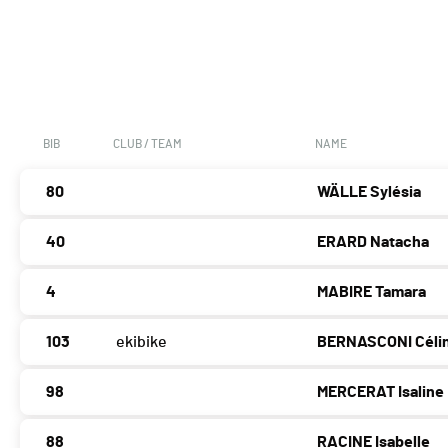
BIB
CLUB / TEAM
NAME
80
WÄLLE Sylésia
40
ERARD Natacha
4
MABIRE Tamara
103
ekibike
BERNASCONI Céli
98
MERCERAT Isaline
88
RACINE Isabelle