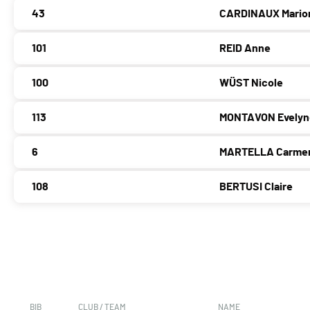
43
CARDINAUX Mario
101
REID Anne
100
WÜST Nicole
113
MONTAVON Evelyn
6
MARTELLA Carme
108
BERTUSI Claire
BIB
CLUB / TEAM
NAME