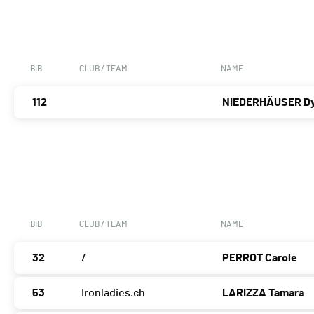
BIB
CLUB / TEAM
NAME
112
NIEDERHÄUSER Dy
BIB
CLUB / TEAM
NAME
32
/
PERROT Carole
53
Ironladies.ch
LARIZZA Tamara