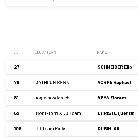
BIB
CLUB / TEAM
NAME
27
SCHNEIDER Elio
76
3ATHLON BERN
VORPE Raphaël
81
espacevelos.ch
VEYA Florent
69
Mont-Terri XCO Team
CHRISTE Quentin
106
Tri Team Pully
OUBIHI Ali