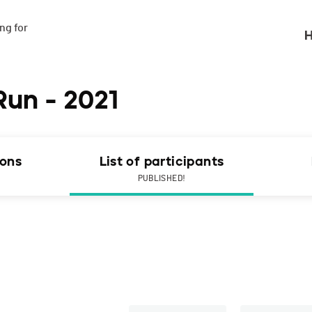
g for

H
Run - 2021
ions
List of participants
PUBLISHED!