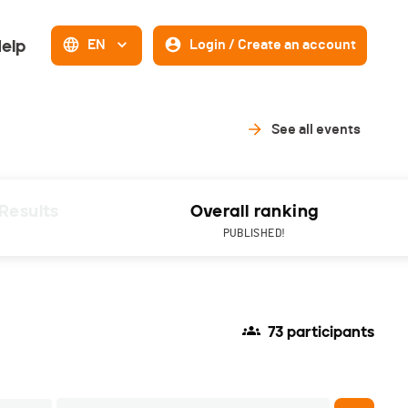
elp
EN
Login / Create an account
See all events
Results
Overall ranking
PUBLISHED!
73 participants