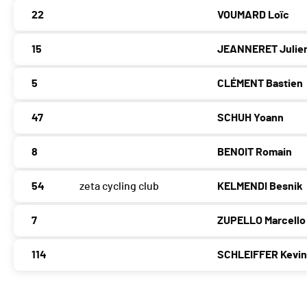
22
VOUMARD Loïc
15
JEANNERET Julie
5
CLÉMENT Bastien
47
SCHUH Yoann
8
BENOIT Romain
54
zeta cycling club
KELMENDI Besnik
7
ZUPELLO Marcello
114
SCHLEIFFER Kevi