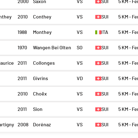
2000
Saxon
VS
SUI
5 KM - F
nthey
2010
Conthey
VS
SUI
5 KM - Fe
1988
Monthey
VS
ITA
5 KM - F
1970
Wangen Bei Olten
SO
SUI
5 KM - F
aurice
2011
Collonges
VS
SUI
5 KM - Fe
2011
Givrins
VD
SUI
5 KM - Fe
e
2010
Choëx
VS
SUI
5 KM - Fe
n
2011
Sion
VS
SUI
5 KM - Fe
artigny
2008
Dorénaz
VS
SUI
5 KM - Fe