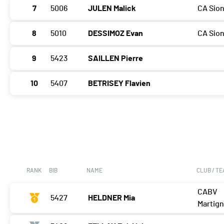
7
5006
JULEN Malick
CA Sio
8
5010
DESSIMOZ Evan
CA Sio
9
5423
SAILLEN Pierre
10
5407
BETRISEY Flavien
RANK
BIB
NAME
CLUB / T
CABV
5427
HELDNER Mia
Martig