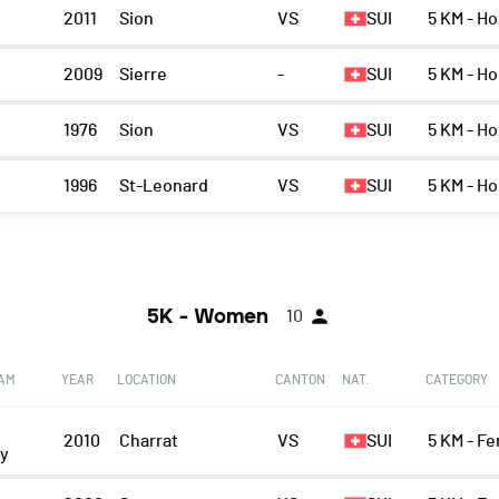
n
2011
Sion
VS
SUI
5 KM - H
n
2009
Sierre
-
SUI
5 KM - H
1976
Sion
VS
SUI
5 KM - H
1996
St-Leonard
VS
SUI
5 KM - H
5K - Women
10
EAM
YEAR
LOCATION
CANTON
NAT.
CATEGORY
2010
Charrat
VS
SUI
5 KM - Fe
ny