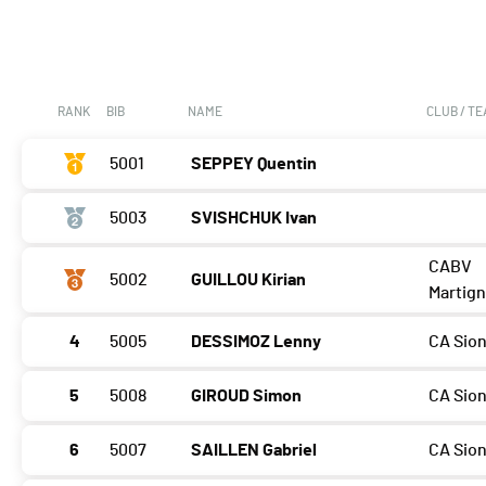
RANK
BIB
NAME
CLUB / T
5001
SEPPEY Quentin
5003
SVISHCHUK Ivan
CABV
5002
GUILLOU Kirian
Martig
4
5005
DESSIMOZ Lenny
CA Sio
5
5008
GIROUD Simon
CA Sio
6
5007
SAILLEN Gabriel
CA Sio