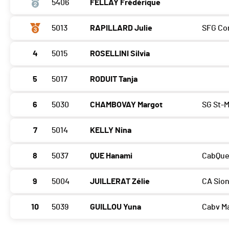
5406
FELLAY Frédérique
5013
RAPILLARD Julie
SFG Co
4
5015
ROSELLINI Silvia
5
5017
RODUIT Tanja
6
5030
CHAMBOVAY Margot
SG St-M
7
5014
KELLY Nina
8
5037
QUE Hanami
CabQu
9
5004
JUILLERAT Zélie
CA Sio
10
5039
GUILLOU Yuna
Cabv M