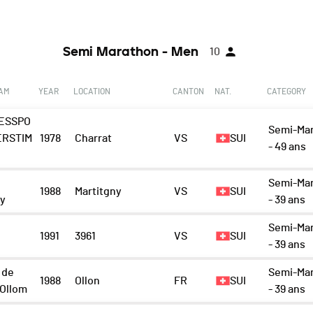
Semi Marathon - Men
10
EAM
YEAR
LOCATION
CANTON
NAT.
CATEGORY
ESSPO
Semi-Ma
ERSTIM
1978
Charrat
VS
SUI
- 49 ans
Semi-Ma
1988
Martitgny
VS
SUI
ny
- 39 ans
Semi-Ma
1991
3961
VS
SUI
- 39 ans
 de
Semi-Ma
1988
Ollon
FR
SUI
 Ollom
- 39 ans