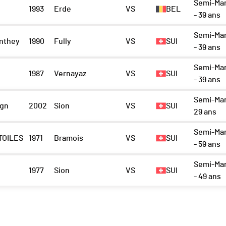
Semi-Ma
1993
Erde
VS
BEL
- 39 ans
Semi-Ma
nthey
1990
Fully
VS
SUI
- 39 ans
Semi-Ma
1987
Vernayaz
VS
SUI
- 39 ans
Semi-Mar
gn
2002
Sion
VS
SUI
29 ans
Semi-Ma
ETOILES
1971
Bramois
VS
SUI
- 59 ans
Semi-Ma
1977
Sion
VS
SUI
- 49 ans