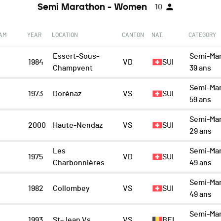
Semi Marathon - Women
10
EAM
YEAR
LOCATION
CANTON
NAT.
CATEGORY
Essert-Sous-
Semi-Mar
1984
VD
SUI
Champvent
39 ans
Semi-Mar
1973
Dorénaz
VS
SUI
59 ans
Semi-Mar
2000
Haute-Nendaz
VS
SUI
29 ans
Les
Semi-Mar
1975
VD
SUI
Charbonnières
49 ans
Semi-Mar
1982
Collombey
VS
SUI
49 ans
Semi-Mar
1993
St-Jean Vs
VS
BEL