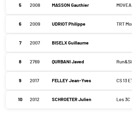
5
2008
MASSON Gauthier
MOVEA
6
2009
UDRIOT Philippe
TRT Mo
7
2007
BISELX Guillaume
8
2769
QURBANI Javed
Run&Si
9
2017
FELLEY Jean-Yves
CS 13 
10
2012
SCHROETER Julien
Les 3C