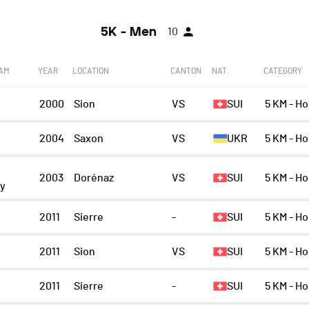
5K - Men
10
EAM
YEAR
LOCATION
CANTON
NAT.
CATEGORY
2000
Sion
VS
SUI
5 KM - H
2004
Saxon
VS
UKR
5 KM - H
2003
Dorénaz
VS
SUI
5 KM - H
ny
n
2011
Sierre
-
SUI
5 KM - H
n
2011
Sion
VS
SUI
5 KM - H
n
2011
Sierre
-
SUI
5 KM - H