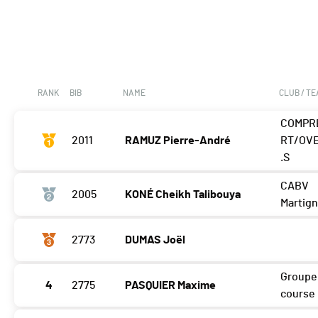
RANK
BIB
NAME
CLUB / T
COMPR
2011
RAMUZ Pierre-André
RT/OV
.S
CABV
2005
KONÉ Cheikh Talibouya
Martig
2773
DUMAS Joël
Groupe
4
2775
PASQUIER Maxime
course