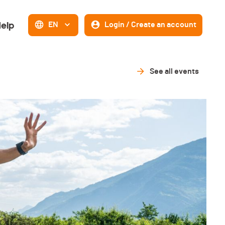
elp
EN
Login / Create an account
See all events