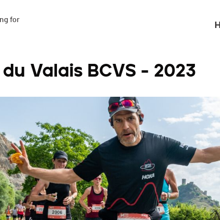
g for

H
 du Valais BCVS - 2023