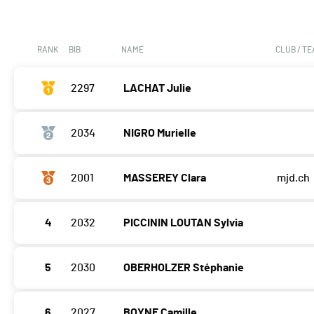
RANK
BIB
NAME
CLUB / T
2297
LACHAT Julie
2034
NIGRO Murielle
2001
MASSEREY Clara
mjd.ch
4
2032
PICCININ LOUTAN Sylvia
5
2030
OBERHOLZER Stéphanie
6
2027
BOYNE Camille