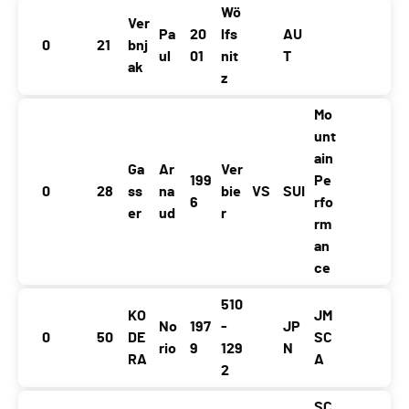
Wö
Ver
Pa
20
lfs
AU
0
21
bnj
ul
01
nit
T
ak
z
Mo
unt
ain
Ga
Ar
Ver
199
Pe
0
28
ss
na
bie
VS
SUI
6
rfo
er
ud
r
rm
an
ce
510
KO
JM
No
197
-
JP
0
50
DE
SC
rio
9
129
N
RA
A
2
SC