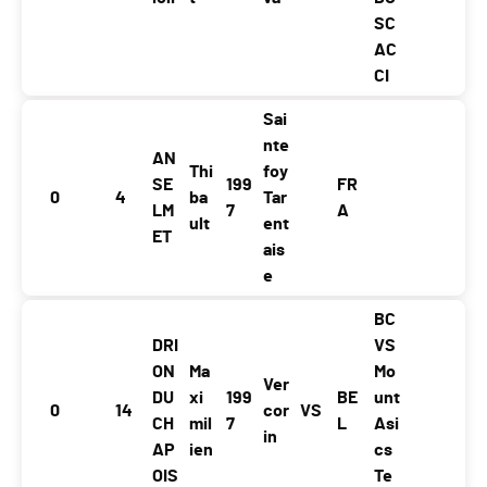
SC
AC
CI
Sai
nte
AN
Thi
foy
SE
199
FR
0
4
ba
Tar
LM
7
A
ult
ent
ET
ais
e
BC
DRI
VS
ON
Ma
Mo
Ver
DU
xi
199
BE
unt
0
14
cor
VS
CH
mil
7
L
Asi
in
AP
ien
cs
OIS
Te