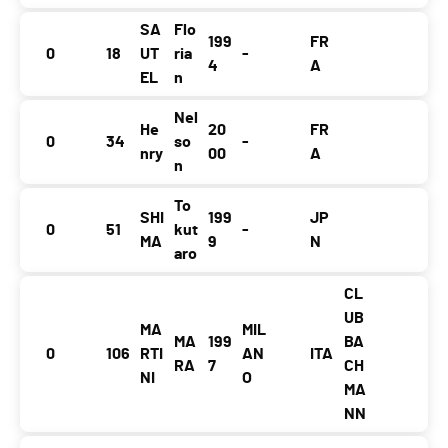
SA
Flo
199
FR
0
18
UT
ria
-
4
A
EL
n
Nel
He
20
FR
0
34
so
-
nry
00
A
n
To
SHI
199
JP
0
51
kut
-
MA
9
N
aro
CL
UB
MA
MIL
MA
199
BA
0
106
RTI
AN
ITA
RA
7
CH
NI
O
MA
NN