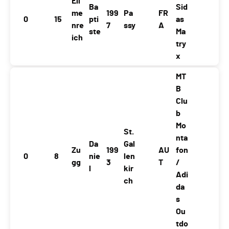
Ell
Ba
Sid
me
199
Pa
FR
0
15
pti
as
nre
7
ssy
A
ste
Ma
ich
try
x
MT
B
Clu
b
Mo
St.
nta
Da
Gal
Zu
199
AU
fon
0
8
nie
len
gg
3
T
/
l
kir
Adi
ch
da
s
Ou
tdo