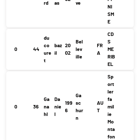
rd
as
ve
NI
SM
E
CD
du
Bel
S
co
baz
20
FR
0
44
lev
ME
ure
il
02
A
ille
RIB
t
EL
Sp
ort
ler
Ga
Ga
Da
fa
199
sc
AU
0
36
na
nie
mil
6
hur
T
hl
l
ie
n
Mo
nta
fon