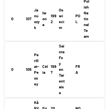
Pol
ish
Ja
Os
Iw
Na
nu
199
wi
PO
0
107
on
tio
szy
2
eci
L
a
nal
k
m
Te
am
Sai
nte
Pe
Fo
rill
y
at-
Cél
199
FR
0
105
en
Pe
ia
7
A
Tar
ss
ent
ey
ais
e
Kå
RV
Eri
20
NO