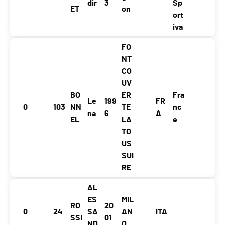
dir
3
Sp
ET
on
ort
iva
FO
NT
CO
UV
BO
ER
Fra
Le
199
FR
0
103
NN
TE
nc
na
6
A
EL
LA
e
TO
US
SUI
RE
AL
ES
MIL
RO
20
0
24
SA
AN
ITA
SSI
01
ND
O