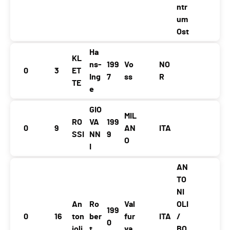
ntr
um
Ost
Ha
KL
ns-
199
Vo
NO
0
3
ET
Ing
7
ss
R
TE
e
GIO
MIL
RO
VA
199
0
9
AN
ITA
SSI
NN
9
O
I
AN
TO
NI
An
Ro
Val
OLI
199
0
16
ton
ber
fur
ITA
/
0
ioli
t
va
BO