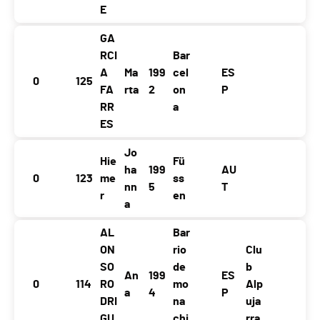
E
GA
RCI
Bar
A
Ma
199
cel
ES
0
125
FA
rta
2
on
P
RR
a
ES
Jo
Hie
Fü
ha
199
AU
0
123
me
ss
nn
5
T
r
en
a
AL
Bar
ON
rio
Clu
SO
de
b
An
199
ES
0
114
RO
mo
Alp
a
4
P
DRI
na
uja
GU
chi
rra