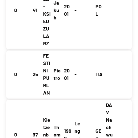
Ja
-
20
PO
0
41
ku
-
KSI
01
L
b
ED
ZU
LA
RZ
FE
STI
NI
Pie
20
0
25
-
ITA
PU
tro
01
RL
AN
DA
V
Kle
Na
Le
tze
Th
ch
199
ng
GE
0
37
nb
om
wu