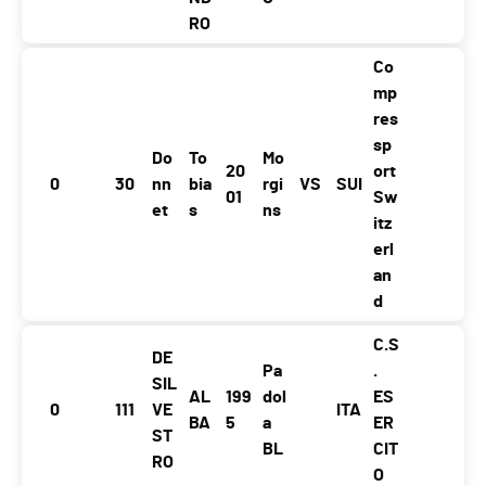
RO
Co
mp
res
sp
Do
To
Mo
20
ort
0
30
nn
bia
rgi
VS
SUI
01
Sw
et
s
ns
itz
erl
an
d
C.S
DE
Pa
.
SIL
AL
199
dol
ES
0
111
VE
ITA
BA
5
a
ER
ST
BL
CIT
RO
O