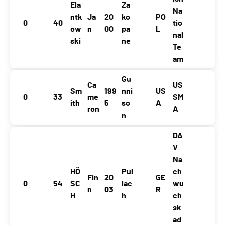
Ela
Za
Na
ntk
Ja
20
ko
PO
0
40
tio
ow
n
00
pa
L
nal
ski
ne
Te
am
Gu
Ca
US
Sm
199
nni
US
0
33
me
SM
ith
5
so
A
ron
A
n
DA
V
Na
HÖ
Pul
ch
Fin
20
GE
0
54
SC
lac
wu
n
03
R
H
h
ch
sk
ad