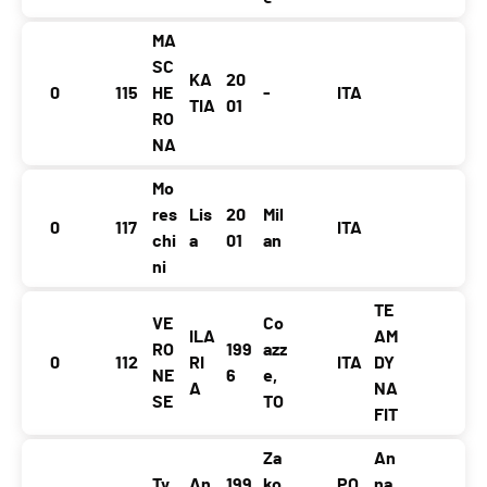
MA
SC
KA
20
0
115
HE
-
ITA
TIA
01
RO
NA
Mo
res
Lis
20
Mil
0
117
ITA
chi
a
01
an
ni
TE
VE
Co
ILA
AM
RO
199
azz
0
112
RI
ITA
DY
NE
6
e,
A
NA
SE
TO
FIT
Za
An
Ty
An
199
ko
PO
na