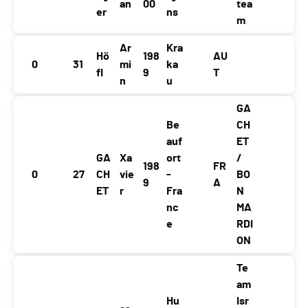
an
00
tea
er
ns
m
Ar
Kra
Hö
198
AU
0
31
mi
ka
fl
9
T
n
u
GA
Be
CH
auf
ET
GA
Xa
ort
/
198
FR
0
27
CH
vie
-
BO
9
A
ET
r
Fra
N
nc
MA
e
RDI
ON
Te
am
Hu
Isr