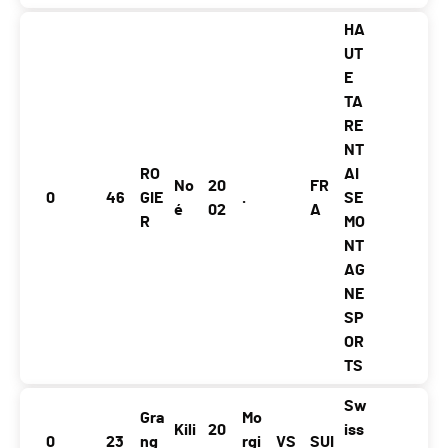
HA
UT
E
TA
RE
NT
RO
AI
No
20
FR
0
46
GIE
.
SE
é
02
A
R
MO
NT
AG
NE
SP
OR
TS
Sw
Gra
Mo
Kili
20
iss
0
23
ng
rgi
VS
SUI