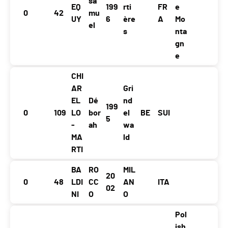
sa
EQ
199
rti
FR
e
0
42
mu
UY
6
ère
A
Mo
el
s
nta
gn
e
CHI
AR
Gri
EL
Dé
nd
199
0
109
LO
bor
el
BE
SUI
5
-
ah
wa
MA
ld
RTI
BA
RO
MIL
20
0
48
LDI
CC
AN
ITA
02
NI
O
O
Pol
ish