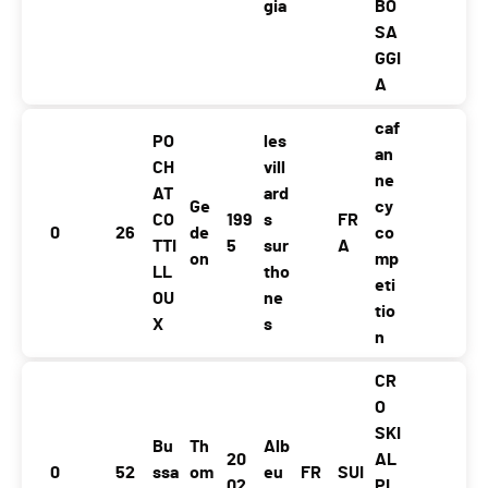
gia
BO
SA
GGI
A
caf
PO
les
an
CH
vill
ne
AT
ard
Ge
cy
CO
199
s
FR
0
26
de
co
TTI
5
sur
A
on
mp
LL
tho
eti
OU
ne
tio
X
s
n
CR
O
SKI
Bu
Th
Alb
20
AL
0
52
ssa
om
eu
FR
SUI
02
PI