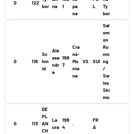
0
122
bor
na
1
pa
L
Ty
ne
bor
Sal
om
on
Cra
Ru
Ale
Sc
ns-
nni
ssa
199
0
116
hm
Mo
VS
SUI
ng
ndr
7
id
nta
/
a
na
Sw
iss
Ski
mo
DE
PL
La
199
FR
0
113
AN
.
ura
4
A
CH