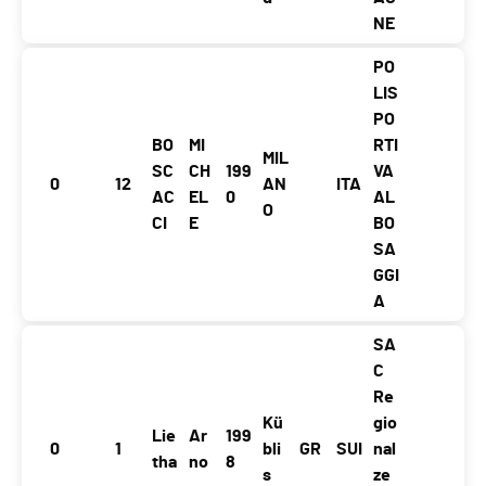
NE
PO
LIS
PO
BO
MI
RTI
MIL
SC
CH
199
VA
0
12
AN
ITA
AC
EL
0
AL
O
CI
E
BO
SA
GGI
A
SA
C
Re
Kü
gio
Lie
Ar
199
0
1
bli
GR
SUI
nal
tha
no
8
s
ze