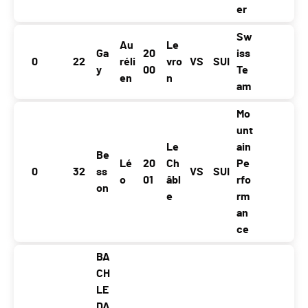
er
Sw
Au
Le
Ga
20
iss
0
22
réli
vro
VS
SUI
y
00
Te
en
n
am
Mo
unt
Le
ain
Be
Lé
20
Ch
Pe
0
32
ss
VS
SUI
o
01
âbl
rfo
on
e
rm
an
ce
BA
CH
LE
DA