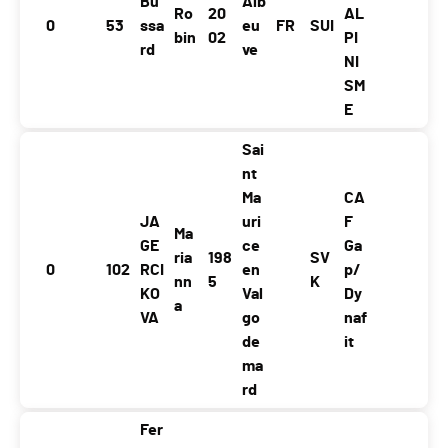
Bu
Alb
Ro
20
AL
0
53
ssa
eu
FR
SUI
bin
02
PI
rd
ve
NI
SM
E
Sai
nt
Ma
CA
JA
uri
F
Ma
GE
ce
Ga
ria
198
SV
0
102
RCI
en
p/
nn
5
K
KO
Val
Dy
a
VA
go
naf
de
it
ma
rd
Fer