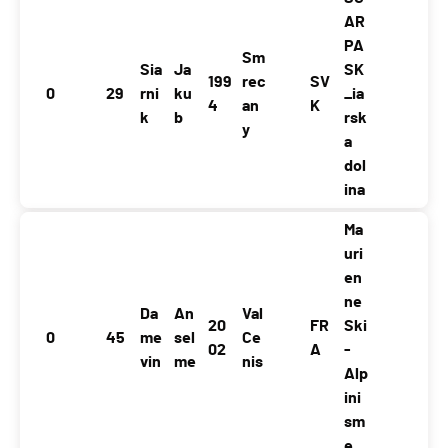
AR
PA
Sm
Sia
Ja
SK
199
rec
SV
0
29
rni
ku
_ia
4
an
K
k
b
rsk
y
a
dol
ina
Ma
uri
en
ne
Da
An
Val
20
FR
Ski
0
45
me
sel
Ce
02
A
-
vin
me
nis
Alp
ini
sm
e