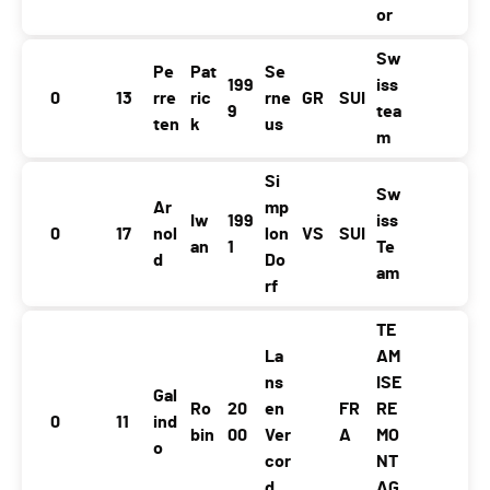
or
Sw
Pe
Pat
Se
199
iss
0
13
rre
ric
rne
GR
SUI
9
tea
ten
k
us
m
Si
Sw
Ar
mp
Iw
199
iss
0
17
nol
lon
VS
SUI
an
1
Te
d
Do
am
rf
TE
La
AM
ns
ISE
Gal
Ro
20
en
FR
RE
0
11
ind
bin
00
Ver
A
MO
o
cor
NT
d
AG