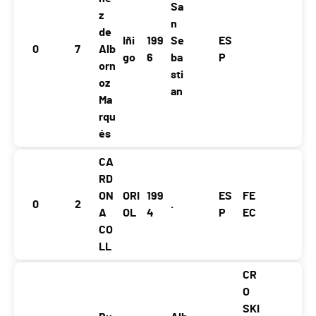
Sa
z
n
de
Iñi
199
Se
ES
0
7
Alb
go
6
ba
P
orn
sti
oz
an
Ma
rqu
és
CA
RD
ON
ORI
199
ES
FE
0
2
.
A
OL
4
P
EC
CO
LL
CR
O
SKI