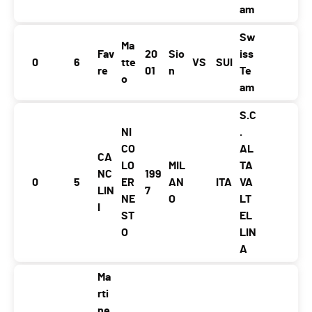
am
Sw
Ma
Fav
20
Sio
iss
0
6
tte
VS
SUI
re
01
n
Te
o
am
S.C
NI
.
CO
AL
CA
LO
MIL
TA
NC
199
0
5
ER
AN
ITA
VA
LIN
7
NE
O
LT
I
ST
EL
O
LIN
A
Ma
rti
ne