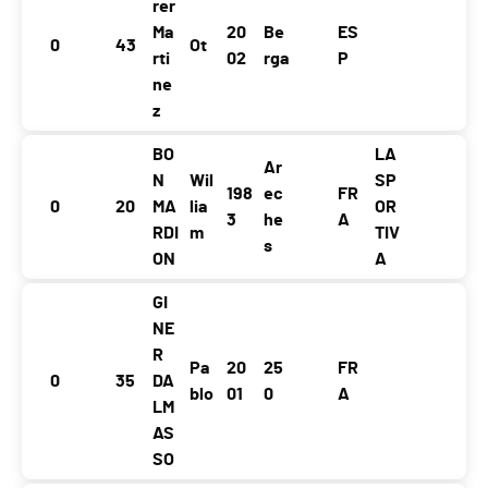
rer
Ma
20
Be
ES
0
43
Ot
rti
02
rga
P
ne
z
BO
LA
Ar
N
Wil
SP
198
ec
FR
0
20
MA
lia
OR
3
he
A
RDI
m
TIV
s
ON
A
GI
NE
R
Pa
20
25
FR
0
35
DA
blo
01
0
A
LM
AS
SO