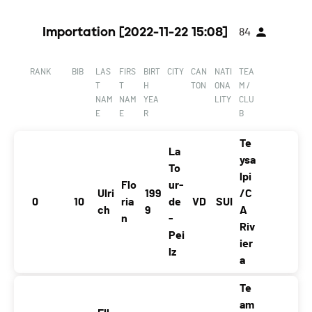
Importation [2022-11-22 15:08]
84
RANK
BIB
LAS
FIRS
BIRT
CITY
CAN
NATI
TEA
T
T
H
TON
ONA
M /
NAM
NAM
YEA
LITY
CLU
E
E
R
B
Te
La
ysa
To
lpi
Flo
ur-
Ulri
199
/C
0
10
ria
de
VD
SUI
ch
9
A
n
-
Riv
Pei
ier
lz
a
Te
am