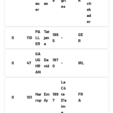
9
gri
R
au
as
ch
es
er
sk
ad
er
PA
Tat
199
GE
0
110
LL
jan
-
5
R
ER
a
GA
UG
Da
197
0
47
-
IRL
HR
vid
0
AN
La
Cô
Har
Em
199
te
FR
0
101
rop
ily
7
D'a
A
im
e