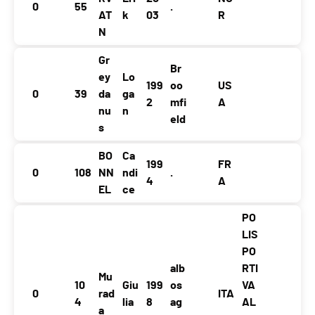
0
55
.
AT
k
03
R
N
Gr
Br
ey
Lo
199
oo
US
0
39
da
ga
2
mfi
A
nu
n
eld
s
BO
Ca
199
FR
0
108
NN
ndi
.
4
A
EL
ce
PO
LIS
PO
alb
RTI
Mu
10
Giu
199
os
VA
0
rad
ITA
4
lia
8
ag
AL
a