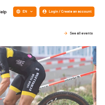
elp
EN
Login / Create an account
See all events