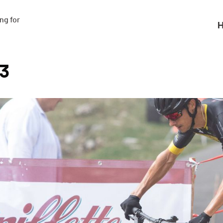
g for

H
23