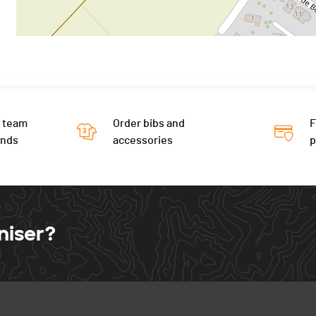
 team
Order bibs and
F
ends
accessories
niser?