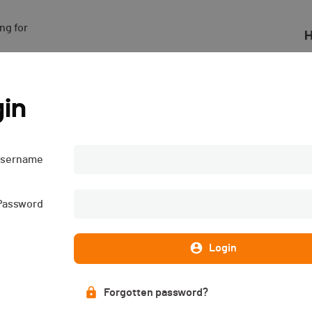
g for

H
23
in
sername
Password
Login
Forgotten password?