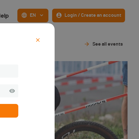
elp
EN
Login / Create an account
See all events