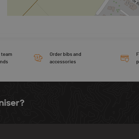
 team
Order bibs and
F
ends
accessories
niser?