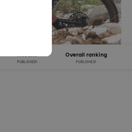
Results
Overall ranking
PUBLISHED!
PUBLISHED!