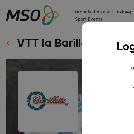
Organisation and Timekeepin
Sport Events
VTT la Barillette - 20
Log
U