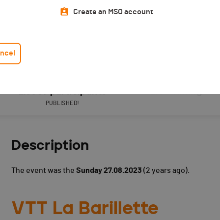
Create an MSO account
ncel
List of participants
Live Timing
PUBLISHED!
Description
The event was the
Sunday 27.08.2023
(2 years ago).
VTT La Barillette