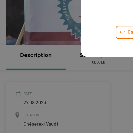
Ca
Description
Subscriptions
CLOSED
DATE
27.08.2023
LOCATION
Chéserex (Vaud)