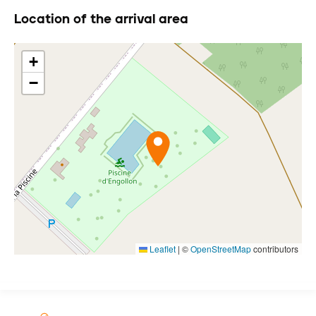
Location of the arrival area
+
−
Leaflet
|
©
OpenStreetMap
contributors