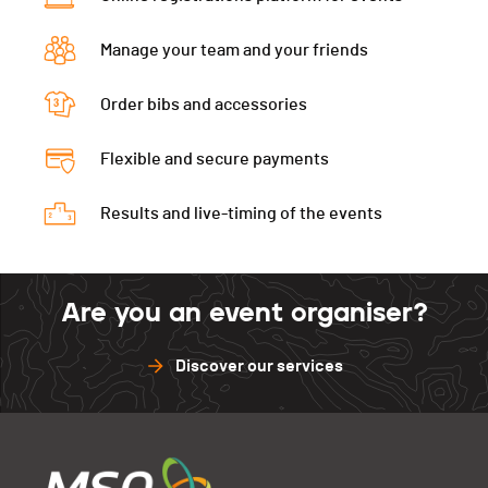
Val de Ruz
0
St.-Imier
0
Asuel
0
Gap
180.2
Neuveville
10
Delémont
10
Manage your team and your friends
St.-Imier
10
Val de Ruz
10
Asuel
0
Delémont
0
Order bibs and accessories
Neuveville
0
St.-Imier
0
Asuel
0
Delémont
0
Flexible and secure payments
St.-Imier
0
Results and live-timing of the events
Delémont
0
Are you an event organiser?
Discover our services