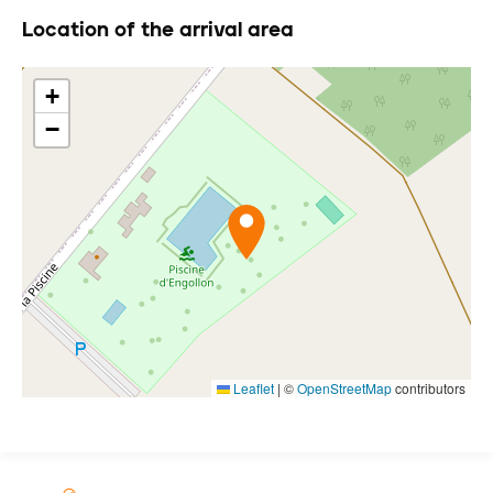
Location of the arrival area
+
−
Leaflet
|
©
OpenStreetMap
contributors