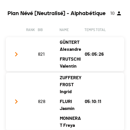
Plan Névé [Neutralisé] - Alphabétique
10
RANK
BIB
NAME
TEMPS TOTAL
GÜNTERT
Alexandre
821
05:05:26
FRUTSCHI
Valentin
ZUFFEREY
Club / Team
BiM7-2
FROST
Year
1989
1991
Ingrid
Location
828
Sion
Haute-Nendaz
FLURI
05:10:11
Jasmin
Canton
VS
VS
MONNERA
Nat.
SUI
T Freya