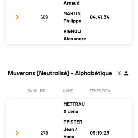
Club / Team
Les Zinzins
Arnaud
(2 athlètes)
Year
1995
1970
1990
MARTIN
669
04:41:34
Location
Carpentras
Philippe
Carpentras
Paris
Canton
-
-
-
VIGNOLI
Alexandre
Nat.
FRA
Category
Super-Trophées - Populaires Hommes
Club / Team
Les Zinzins
(3 athlètes)
Year
1995
1970
1990
Muverans [Neutralisé] - Alphabétique
10
Location
Carpentras
Carpentras
Paris
Canton
-
-
-
RANK
BIB
NAME
TEMPS TOTAL
Nat.
FRA
METTRAU
Category
Super-Trophées - Populaires Hommes
X Léna
(3 athlètes)
PFISTER
Jean /
278
05:19:23
Hans