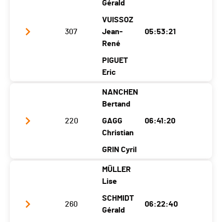
Gérald
athlètes)
Year
1971
1969
1975
VUISSOZ
Location
307
Bagnes
Verbier
Jean-
Verbier
05:53:21
René
Canton
VS
VS
VS
PIGUET
Nat.
GBR
Eric
Category
Muveran - Populaires Dames (3
NANCHEN
athlètes)
Club / Team
Covema
Bertand
Year
1966
1967
1973
220
GAGG
06:41:20
Location
Conthey
Vétroz
Christian
Martigny
Canton
VS
VS
VS
GRIN Cyril
Nat.
SUI
MÜLLER
Club / Team
Blogall
Lise
Category
Muveran - Populaires Hommes (3
Year
1958
1971
1957
athlètes)
SCHMIDT
260
06:22:40
Location
Blonay
Blonay
Gérald
St. Gallen