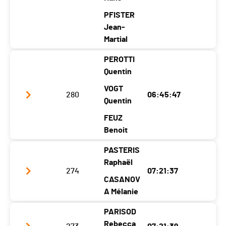
PFISTER
Jean-
Martial
PEROTTI
Club / Team
Team Sanasport
Quentin
Year
1998
1964
1995
VOGT
280
06:45:47
Location
Echallens
Quentin
Riex
Chardonne
Canton
VD
VD
VD
FEUZ
Benoit
Nat.
SUI
PASTERIS
Category
Muveran - Populaires Hommes (3
Club / Team
Les bolides
Raphaël
athlètes)
274
07:21:37
Year
2000
2000
2001
CASANOV
Location
Massonge
A Mélanie
Châtel St-
Massonge
x
Denis
x
PARISOD
Club / Team
Queue de pomme 2
Canton
VS
FR
VS
Rebecca