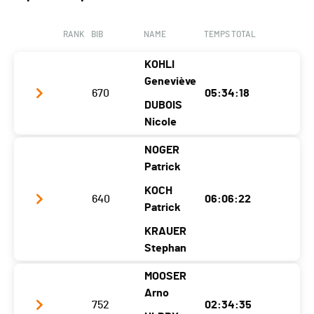
Canton
FR
FR
FR
RANK
BIB
NAME
TEMPS TOTAL
Nat.
SUI
KOHLI
Category
Plan-Névé - Populaires Hommes (3
Geneviève
athlètes)
670
05:34:18
DUBOIS
Nicole
NOGER
Club / Team
Les Gazelles
Patrick
Year
1971
1970
KOCH
640
06:06:22
Location
Gryon
Gryon
Patrick
Canton
VD
VD
KRAUER
Stephan
Nat.
SUI
MOOSER
Category
Super-Trophées - Populaires Dames
Club / Team
Pfarramt Oetwil
Arno
(2 athlètes)
752
02:34:35
Year
1985
1987
1979