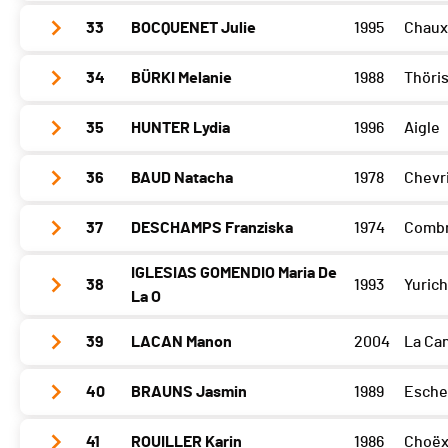
Barillette
0
Sense
0
33
BOCQUENET Julie
1995
Chaux
Glèbe
253
Open Bike
0
Barillette
253
Sense
0
34
BÜRKI Melanie
1988
Thöri
Glèbe
0
Open Bike
0
Barillette
0
Sense
0
35
HUNTER Lydia
1996
Aigle
Glèbe
0
Open Bike
0
Barillette
248
Sense
0
36
BAUD Natacha
1978
Chevr
Glèbe
0
Open Bike
0
Barillette
0
Sense
0
37
DESCHAMPS Franziska
1974
Combr
Glèbe
0
Open Bike
0
Barillette
0
Sense
0
IGLESIAS GOMENDIO Maria De
38
1993
Yurich
Glèbe
0
Open Bike
0
La O
Barillette
243
Sense
0
Open Bike
0
39
LACAN Manon
2004
La Ca
Glèbe
0
Barillette
0
Sense
0
Open Bike
0
40
BRAUNS Jasmin
1989
Esche
Glèbe
0
Barillette
0
Sense
0
41
ROUILLER Karin
1986
Choë