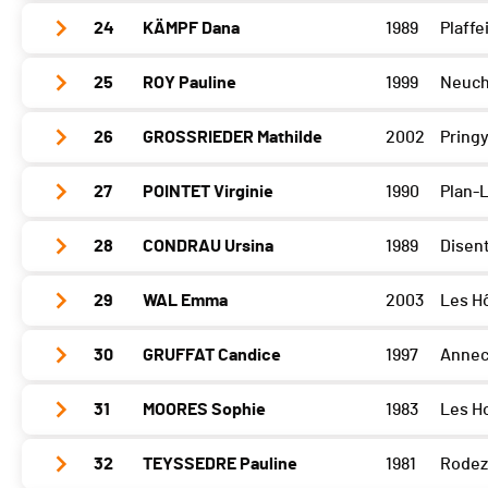
Barillette
238
Sense
0
24
KÄMPF Dana
1989
Plaffe
Glèbe
221
Open Bike
0
Barillette
0
Sense
1
25
ROY Pauline
1999
Neuch
Glèbe
0
Open Bike
230
Barillette
0
Sense
300
26
GROSSRIEDER Mathilde
2002
Pring
Glèbe
0
Open Bike
0
Barillette
0
Sense
0
27
POINTET Virginie
1990
Plan-
Glèbe
0
Open Bike
0
Barillette
0
Sense
0
28
CONDRAU Ursina
1989
Disent
Glèbe
0
Open Bike
0
Barillette
0
Sense
0
29
WAL Emma
2003
Les H
Glèbe
0
Open Bike
280
Barillette
280
Sense
0
30
GRUFFAT Candice
1997
Annec
Glèbe
0
Open Bike
0
Barillette
0
Sense
0
31
MOORES Sophie
1983
Les H
Glèbe
0
Open Bike
0
Barillette
0
Sense
0
32
TEYSSEDRE Pauline
1981
Rodez
Glèbe
0
Open Bike
0