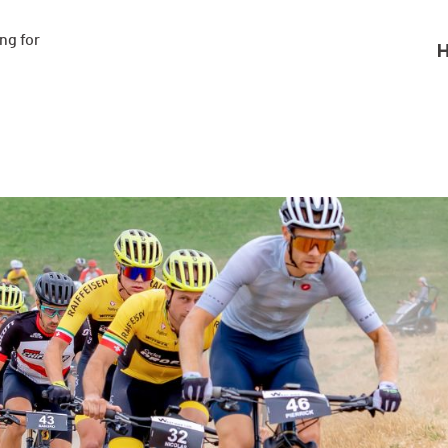
g for

H