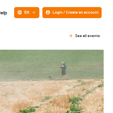
elp
EN
Login / Create an account
See all events