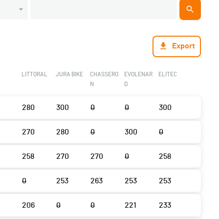
Export
LITTORAL
JURA BIKE
CHASSERO
EVOLENAR
ELITEC
N
D
280
300
0
0
300
270
280
0
300
0
258
270
270
0
258
0
253
263
253
253
206
0
0
221
233