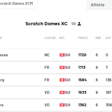
Scratch Dames XCM
Athlete
Scratch Dames XC
59
ON
CANTON
NAT.
POINTS
NBR
GAP
esse
NE
SUI
1720
6
0
FR
SUI
1713
6
7
urg
FR
SUI
1584
6
136
VD
SUI
1533
8
187
ns
VD
SUI
1362
6
358