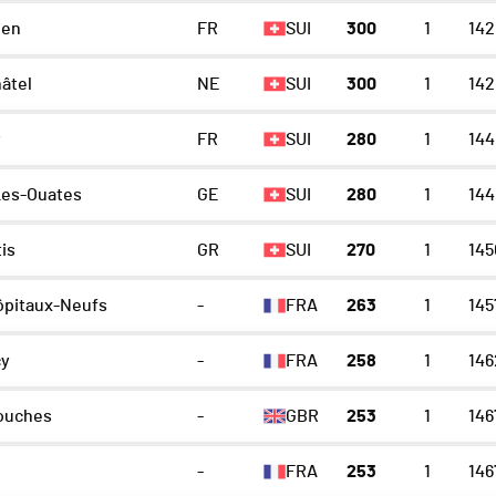
ien
FR
SUI
300
1
142
âtel
NE
SUI
300
1
142
y
FR
SUI
280
1
144
Les-Ouates
GE
SUI
280
1
144
is
GR
SUI
270
1
145
ôpitaux-Neufs
-
FRA
263
1
145
y
-
FRA
258
1
146
ouches
-
GBR
253
1
146
-
FRA
253
1
146