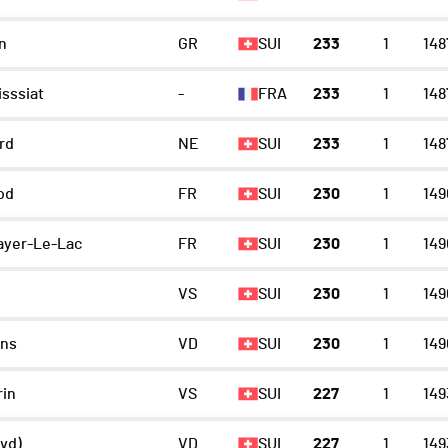
n
GR
SUI
233
1
148
sssiat
-
FRA
233
1
148
rd
NE
SUI
233
1
148
lod
FR
SUI
230
1
149
ayer-Le-Lac
FR
SUI
230
1
149
VS
SUI
230
1
149
ens
VD
SUI
230
1
149
rin
VS
SUI
227
1
149
vd)
VD
SUI
227
1
149