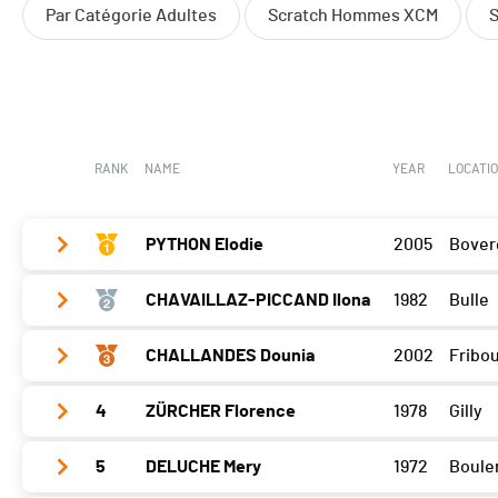
Par Catégorie Adultes
Scratch Hommes XCM
RANK
NAME
YEAR
LOCATI
PYTHON Elodie
2005
Bover
CHAVAILLAZ-PICCAND Ilona
1982
Bulle
Glèbe
0
Sense
270
CHALLANDES Dounia
2002
Fribo
Glèbe
300
Barillette
300
Sense
263
4
ZÜRCHER Florence
1978
Gilly
Glèbe
270
Open Bike
270
Barillette
0
Sense
258
5
DELUCHE Mery
1972
Boule
Glèbe
238
Open Bike
300
Barillette
0