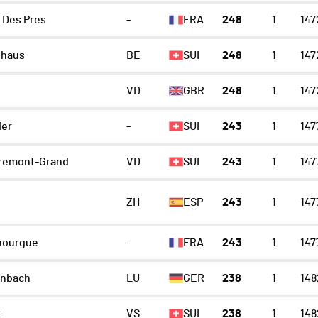
 Des Pres
-
FRA
248
1
147
shaus
BE
SUI
248
1
147
VD
GBR
248
1
147
ier
-
SUI
243
1
147
emont-Grand
VD
SUI
243
1
147
ZH
ESP
243
1
147
nourgue
-
FRA
243
1
147
nbach
LU
GER
238
1
148
x
VS
SUI
238
1
148