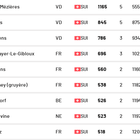
-Mézières
VD
SUI
1165
5
555
ns
VD
SUI
845
5
875
ens
VD
SUI
786
3
934
ayer-Le-Gibloux
FR
SUI
696
3
102
ns
FR
SUI
560
2
116
ey (gruyère)
FR
SUI
538
2
118
orf
BE
SUI
526
2
119
évine
NE
SUI
523
2
119
z
FR
SUI
518
2
120