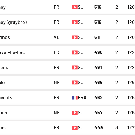
mey
FR
SUI
516
2
120
ey (gruyère)
FR
SUI
516
2
120
tines
VD
SUI
511
2
120
ayer-Le-Lac
FR
SUI
496
2
122
lens
FR
SUI
491
2
122
cle
NE
SUI
466
2
125
accots
FR
FRA
462
2
125
nier
NE
SUI
457
2
126
ens
FR
SUI
449
3
127