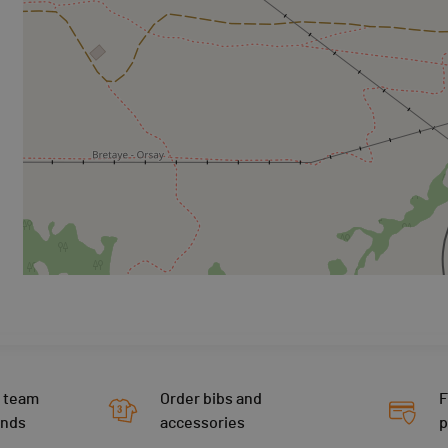
 team
Order bibs and
F
ends
accessories