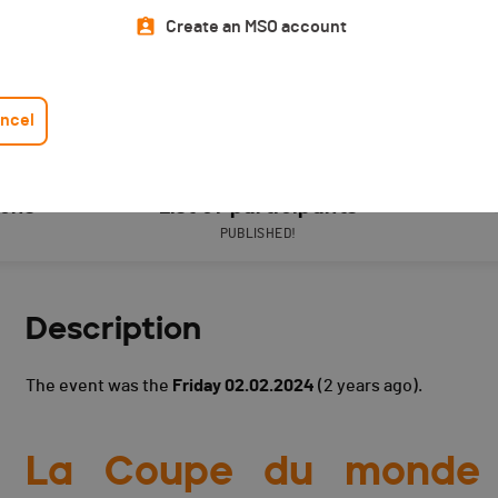
Create an MSO account
ncel
ions
List of participants
PUBLISHED!
Description
The event was the
Friday 02.02.2024
(2 years ago).
La Coupe du monde de