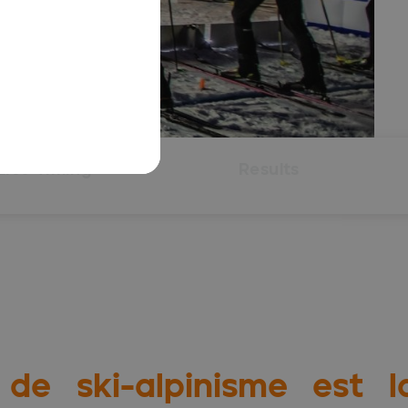
Live Timing
Results
 ski-alpinisme est la