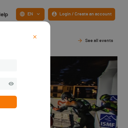
elp
EN
Login / Create an account
4
See all events