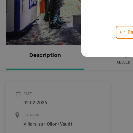
Ca
Description
Subscript
CLOSED
DATE
02.02.2024
LOCATION
Villars-sur-Ollon (Vaud)