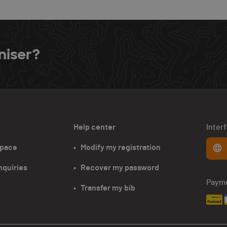
niser?
Help center
Inter
space
•   Modify my registration
nquiries
•   Recover my password
Paym
•   Transfer my bib