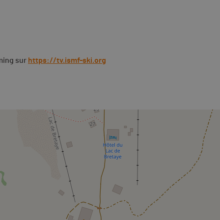
ming sur
https://tv.ismf-ski.org