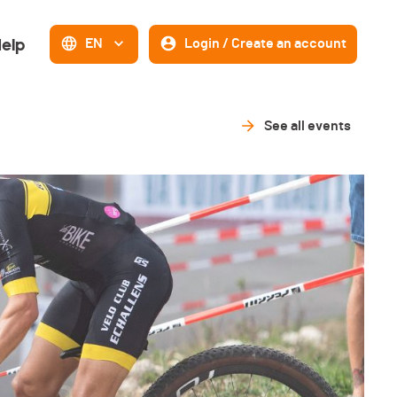
elp
EN
Login / Create an account
See all events