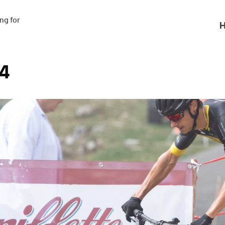
g for

H
24