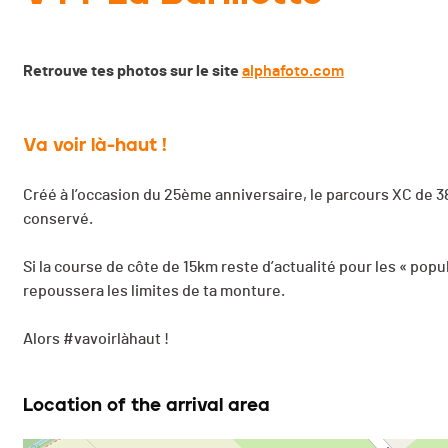
Retrouve tes photos sur le site
alphafoto.com
Va voir là-haut !
Créé à l’occasion du 25ème anniversaire, le parcours XC de 
conservé.
Si la course de côte de 15km reste d’actualité pour les « popu
repoussera les limites de ta monture.
Alors #vavoirlàhaut !
Location of the arrival area