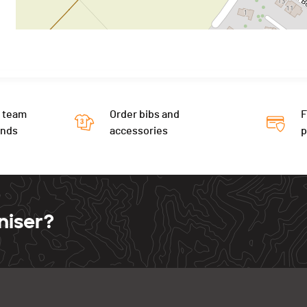
 team
Order bibs and
F
ends
accessories
niser?