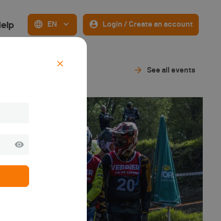
elp
EN
Login / Create an account
See all events