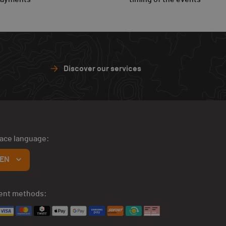
Discover our services
face language:
EN
ent methods: