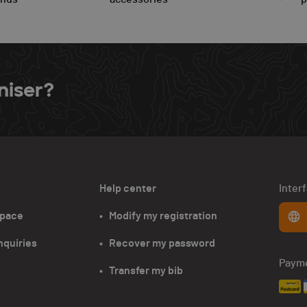
niser?
Help center
Inter
space
•   Modify my registration
nquiries
•   Recover my password
Paym
•   Transfer my bib