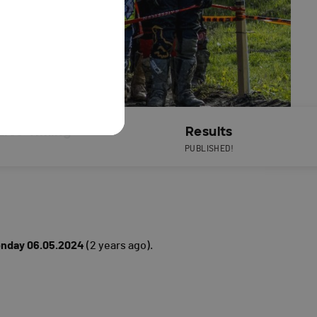
Live Timing
Results
PUBLISHED!
nday 06.05.2024
(2 years ago).