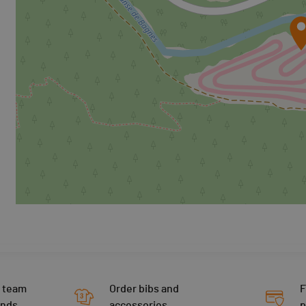
 team
Order bibs and
F
ends
accessories