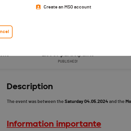
Create an MSO account
ncel
ions
List of participants
PUBLISHED!
Description
The event was between the
Saturday 04.05.2024
and the
Mo
Information importante