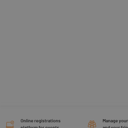
Online registrations
Manage your
platform for events
and your fri