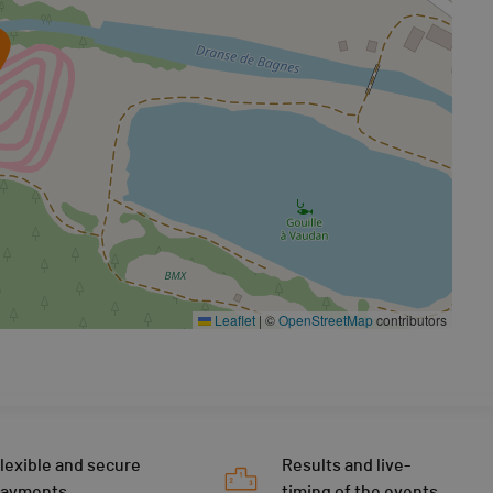
Leaflet
|
©
OpenStreetMap
contributors
lexible and secure
Results and live-
payments
timing of the events