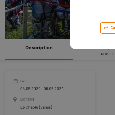
Ca
Description
Subscript
CLOSED
DATE
04.05.2024 - 06.05.2024
LOCATION
Le Châble (Valais)