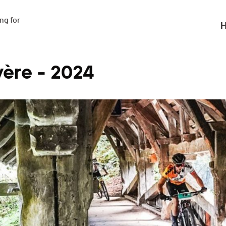
g for

H
ère - 2024