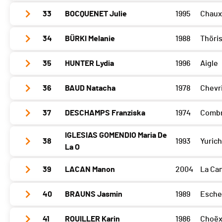
Barillette
0
Sense
0
33
BOCQUENET Julie
1995
Chaux
Glèbe
253
Open Bike
0
Barillette
253
Sense
0
34
BÜRKI Melanie
1988
Thöri
Glèbe
0
Open Bike
0
Barillette
0
Sense
0
35
HUNTER Lydia
1996
Aigle
Glèbe
0
Open Bike
0
Barillette
248
Sense
0
36
BAUD Natacha
1978
Chevr
Glèbe
0
Open Bike
0
Barillette
0
Sense
0
37
DESCHAMPS Franziska
1974
Combr
Glèbe
0
Open Bike
0
Barillette
0
Sense
0
IGLESIAS GOMENDIO Maria De
38
1993
Yurich
Glèbe
0
Open Bike
0
La O
Barillette
243
Sense
0
Open Bike
0
39
LACAN Manon
2004
La Ca
Glèbe
0
Barillette
0
Sense
0
Open Bike
0
40
BRAUNS Jasmin
1989
Esche
Glèbe
0
Barillette
0
Sense
0
41
ROUILLER Karin
1986
Choë