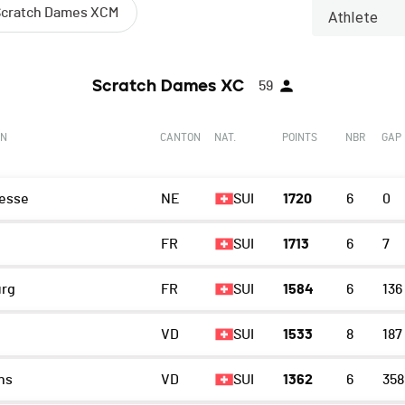
Scratch Dames XCM
Athlete
Scratch Dames XC
59
ON
CANTON
NAT.
POINTS
NBR
GAP
esse
NE
SUI
1720
6
0
FR
SUI
1713
6
7
urg
FR
SUI
1584
6
136
VD
SUI
1533
8
187
ns
VD
SUI
1362
6
358