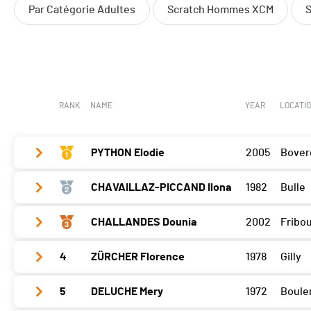
Par Catégorie Adultes
Scratch Hommes XCM
RANK
NAME
YEAR
LOCATI
PYTHON Elodie
2005
Bover
CHAVAILLAZ-PICCAND Ilona
1982
Bulle
Glèbe
0
Sense
270
CHALLANDES Dounia
2002
Fribo
Glèbe
300
Barillette
300
Sense
263
4
ZÜRCHER Florence
1978
Gilly
Glèbe
270
Open Bike
270
Barillette
0
Sense
258
5
DELUCHE Mery
1972
Boule
Glèbe
238
Open Bike
300
Barillette
0