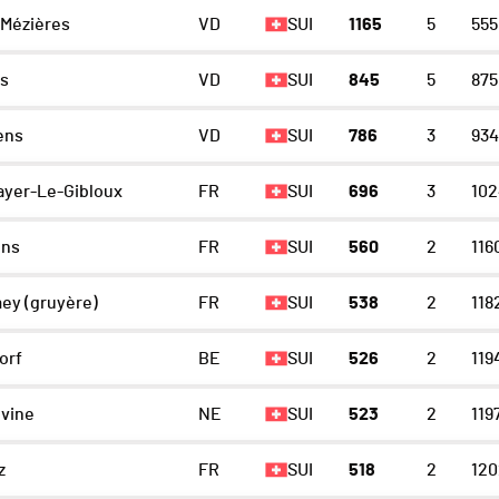
-Mézières
VD
SUI
1165
5
555
ns
VD
SUI
845
5
875
ens
VD
SUI
786
3
934
ayer-Le-Gibloux
FR
SUI
696
3
102
ns
FR
SUI
560
2
116
ey (gruyère)
FR
SUI
538
2
118
orf
BE
SUI
526
2
119
évine
NE
SUI
523
2
119
z
FR
SUI
518
2
120