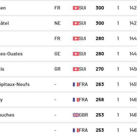
ien
FR
SUI
300
1
142
âtel
NE
SUI
300
1
142
y
FR
SUI
280
1
144
Les-Ouates
GE
SUI
280
1
144
is
GR
SUI
270
1
145
ôpitaux-Neufs
-
FRA
263
1
145
y
-
FRA
258
1
146
ouches
-
GBR
253
1
146
-
FRA
253
1
146