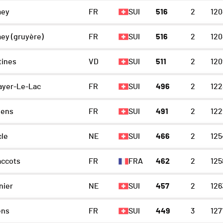
mey
FR
SUI
516
2
120
ey (gruyère)
FR
SUI
516
2
120
tines
VD
SUI
511
2
120
ayer-Le-Lac
FR
SUI
496
2
122
lens
FR
SUI
491
2
122
cle
NE
SUI
466
2
125
accots
FR
FRA
462
2
125
nier
NE
SUI
457
2
126
ens
FR
SUI
449
3
127