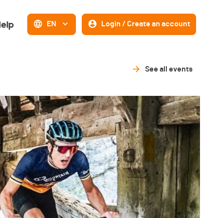
elp
EN
Login / Create an account
See all events