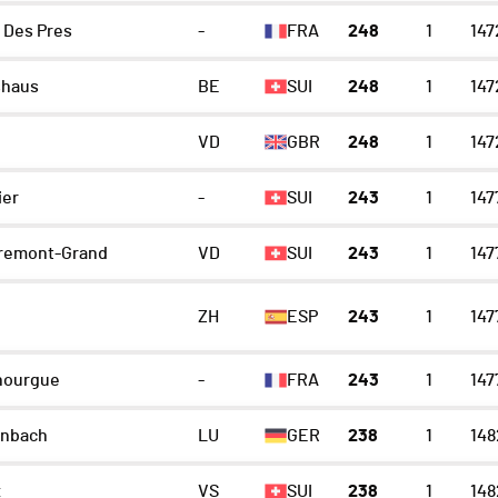
 Des Pres
-
FRA
248
1
147
shaus
BE
SUI
248
1
147
VD
GBR
248
1
147
ier
-
SUI
243
1
147
emont-Grand
VD
SUI
243
1
147
ZH
ESP
243
1
147
nourgue
-
FRA
243
1
147
nbach
LU
GER
238
1
148
x
VS
SUI
238
1
148