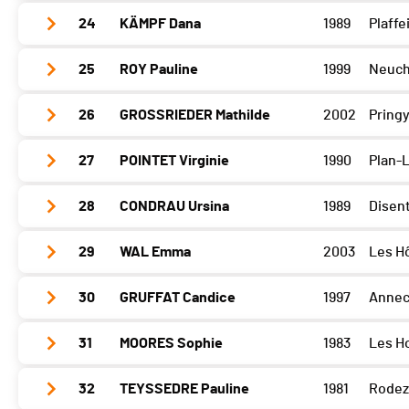
Barillette
238
Sense
0
24
KÄMPF Dana
1989
Plaffe
Glèbe
221
Open Bike
0
Barillette
0
Sense
1
25
ROY Pauline
1999
Neuch
Glèbe
0
Open Bike
230
Barillette
0
Sense
300
26
GROSSRIEDER Mathilde
2002
Pring
Glèbe
0
Open Bike
0
Barillette
0
Sense
0
27
POINTET Virginie
1990
Plan-
Glèbe
0
Open Bike
0
Barillette
0
Sense
0
28
CONDRAU Ursina
1989
Disent
Glèbe
0
Open Bike
0
Barillette
0
Sense
0
29
WAL Emma
2003
Les H
Glèbe
0
Open Bike
280
Barillette
280
Sense
0
30
GRUFFAT Candice
1997
Annec
Glèbe
0
Open Bike
0
Barillette
0
Sense
0
31
MOORES Sophie
1983
Les H
Glèbe
0
Open Bike
0
Barillette
0
Sense
0
32
TEYSSEDRE Pauline
1981
Rodez
Glèbe
0
Open Bike
0