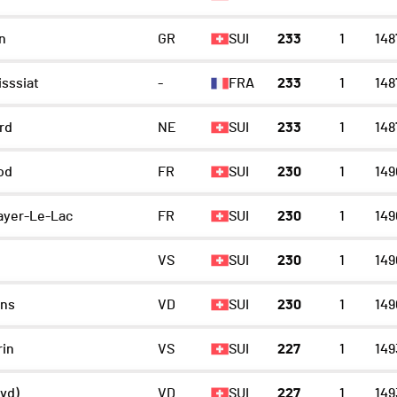
n
GR
SUI
233
1
148
sssiat
-
FRA
233
1
148
rd
NE
SUI
233
1
148
lod
FR
SUI
230
1
149
ayer-Le-Lac
FR
SUI
230
1
149
VS
SUI
230
1
149
ens
VD
SUI
230
1
149
rin
VS
SUI
227
1
149
vd)
VD
SUI
227
1
149