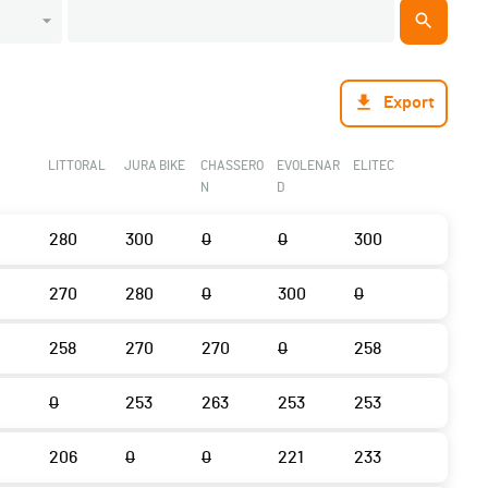
Export
LITTORAL
JURA BIKE
CHASSERO
EVOLENAR
ELITEC
N
D
280
300
0
0
300
270
280
0
300
0
258
270
270
0
258
0
253
263
253
253
206
0
0
221
233