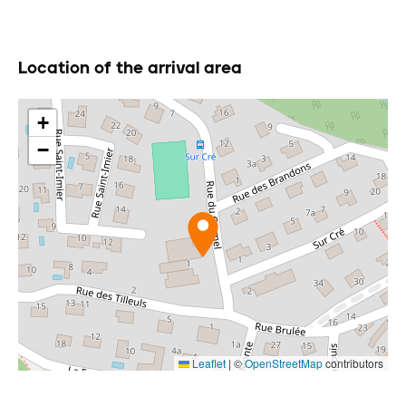
Location of the arrival area
+
−
Leaflet
|
©
OpenStreetMap
contributors