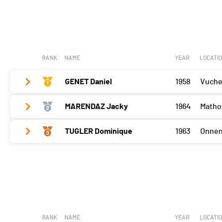
Bramois
25
Cossonay
22
Porrentruy
25
Cossonay
30
RANK
NAME
YEAR
LOCATI
GENET Daniel
1958
Vuche
MARENDAZ Jacky
1964
Matho
Bramois
25
Porrentruy
22
TUGLER Dominique
1963
Onne
Bramois
30
Cossonay
22
Porrentruy
25
Bramois
1
Cossonay
25
Porrentruy
30
Cossonay
30
RANK
NAME
YEAR
LOCATI