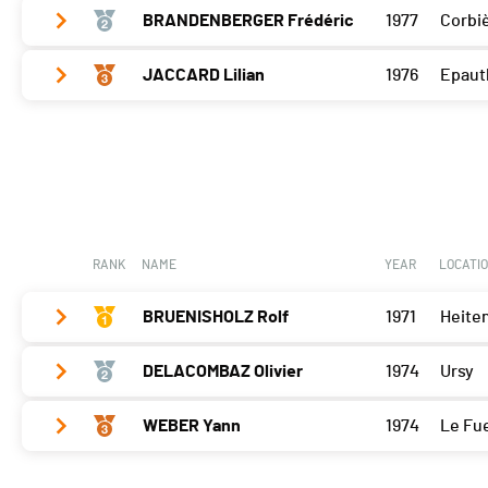
BRANDENBERGER Frédéric
1977
Corbi
Bramois
25
Porrentruy
22
JACCARD Lilian
1976
Epaut
Bramois
30
Cossonay
25
Porrentruy
20
Bramois
20
Cossonay
22
Porrentruy
17
Cossonay
13
RANK
NAME
YEAR
LOCATI
BRUENISHOLZ Rolf
1971
Heite
DELACOMBAZ Olivier
1974
Ursy
Bramois
22
Porrentruy
0
WEBER Yann
1974
Le Fu
Bramois
17
Cossonay
0
Porrentruy
15