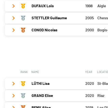
DUFAUX Loïs
1998
Aigle
STETTLER Guillaume
2005
Chess
Bramois
18
Porrentruy
20
CONOD Nicolas
2000
Bogis
Bramois
17
Cossonay
22
Porrentruy
17
Bramois
20
Cossonay
14
Porrentruy
22
Cossonay
15
RANK
NAME
YEAR
LOCATI
LÜTHI Lisa
2020
St-Bla
GRAND Elise
2020
Riaz
Bramois
30
Porrentruy
30
REMY Alice
2019
Les Di