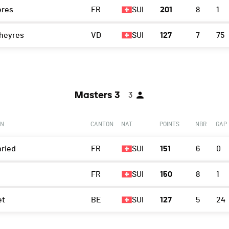
ères
FR
SUI
201
8
1
heyres
VD
SUI
127
7
75
Masters 3
3
ON
CANTON
NAT.
POINTS
NBR
GAP
nried
FR
SUI
151
6
0
FR
SUI
150
8
1
et
BE
SUI
127
5
24