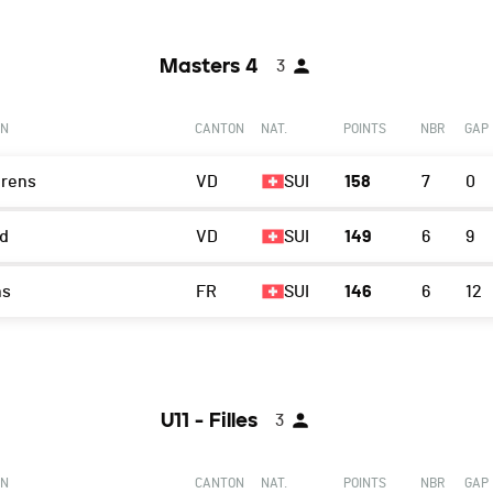
Masters 4
3
ON
CANTON
NAT.
POINTS
NBR
GAP
rens
VD
SUI
158
7
0
d
VD
SUI
149
6
9
ns
FR
SUI
146
6
12
U11 - Filles
3
ON
CANTON
NAT.
POINTS
NBR
GAP