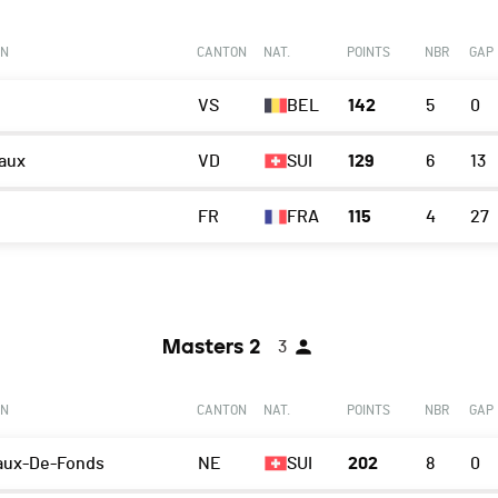
ON
CANTON
NAT.
POINTS
NBR
GAP
VS
BEL
142
5
0
aux
VD
SUI
129
6
13
FR
FRA
115
4
27
Masters 2
3
ON
CANTON
NAT.
POINTS
NBR
GAP
aux-De-Fonds
NE
SUI
202
8
0