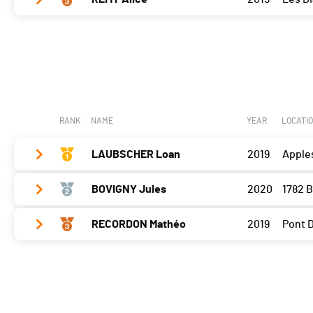
Bramois
0
Cossonay
30
Porrentruy
0
Bramois
0
Cossonay
0
Porrentruy
0
Cossonay
0
RANK
NAME
YEAR
LOCATI
LAUBSCHER Loan
2019
Apple
BOVIGNY Jules
2020
1782 B
Bramois
0
Porrentruy
0
RECORDON Mathéo
2019
Pont 
Bramois
0
Cossonay
0
Porrentruy
0
Bramois
30
Cossonay
0
Porrentruy
0