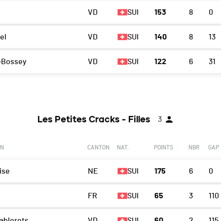
VD
SUI
153
8
0
el
VD
SUI
140
8
13
-Bossey
VD
SUI
122
6
31
Les Petites Cracks - Filles
3
ON
CANTON
NAT.
POINTS
NBR
GAP
ise
NE
SUI
175
6
0
FR
SUI
65
3
110
ablerets
VD
SUI
60
2
115