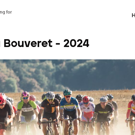
g for

H
 Bouveret - 2024