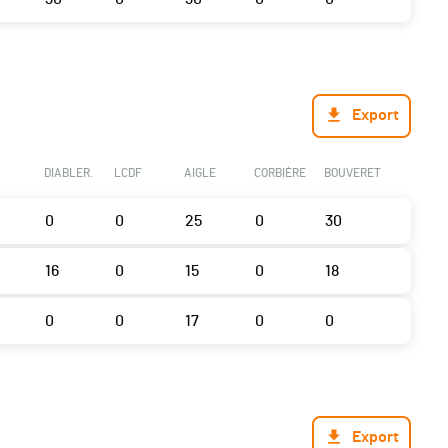
Export
DIABLER.
LCDF
AIGLE
CORBIÈRE
BOUVERET
0
0
25
0
30
16
0
15
0
18
0
0
17
0
0
Export