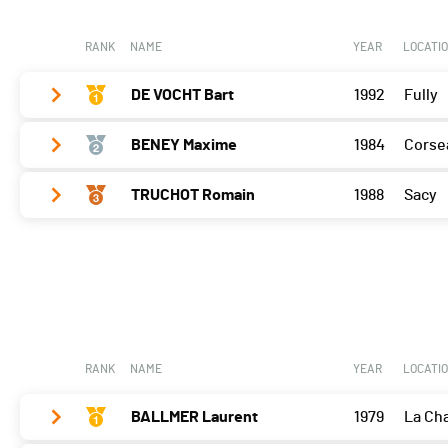
Cossonay
0
RANK
NAME
YEAR
LOCATI
DE VOCHT Bart
1992
Fully
BENEY Maxime
1984
Corse
Bramois
30
Porrentruy
22
TRUCHOT Romain
1988
Sacy
Bramois
0
Cossonay
30
Porrentruy
20
Bramois
0
Cossonay
22
Porrentruy
0
Cossonay
25
RANK
NAME
YEAR
LOCATI
BALLMER Laurent
1979
La Ch