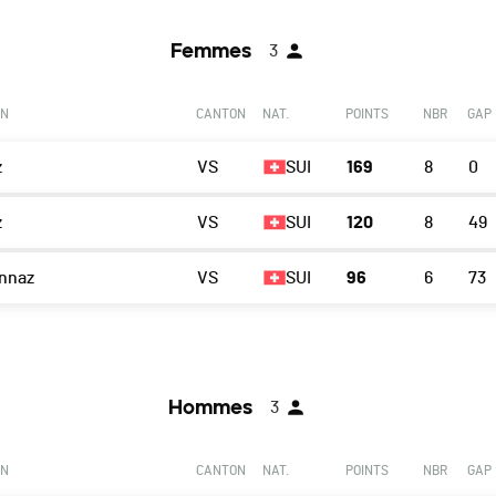
Femmes
3
ON
CANTON
NAT.
POINTS
NBR
GAP
z
VS
SUI
169
8
0
z
VS
SUI
120
8
49
nnaz
VS
SUI
96
6
73
Hommes
3
ON
CANTON
NAT.
POINTS
NBR
GAP