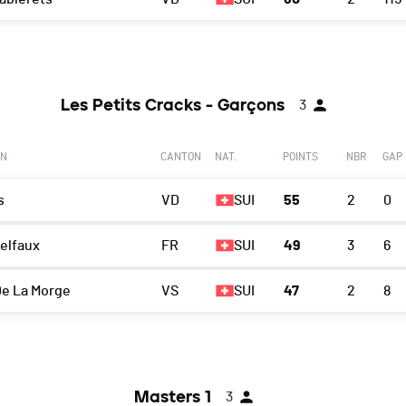
Les Petits Cracks - Garçons
3
ON
CANTON
NAT.
POINTS
NBR
GAP
s
VD
SUI
55
2
0
elfaux
FR
SUI
49
3
6
De La Morge
VS
SUI
47
2
8
Masters 1
3