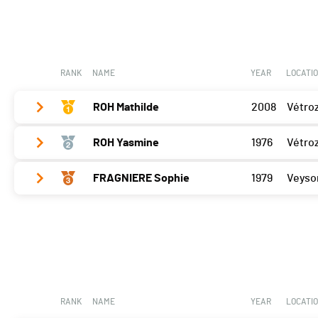
RANK
NAME
YEAR
LOCATI
ROH Mathilde
2008
Vétro
ROH Yasmine
1976
Vétro
Bramois
25
Porrentruy
20
FRAGNIERE Sophie
1979
Veyso
Bramois
14
Cossonay
25
Porrentruy
12
Bramois
0
Cossonay
16
Porrentruy
9
Cossonay
15
RANK
NAME
YEAR
LOCATI