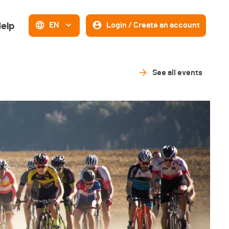
elp
EN
Login / Create an account
See all events