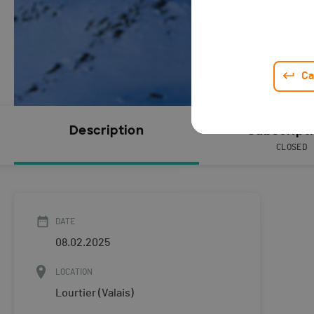
Ca
Description
Subscript
CLOSED
DATE
08.02.2025
LOCATION
Lourtier (Valais)