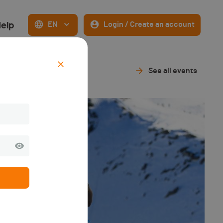
elp
EN
Login / Create an account
See all events