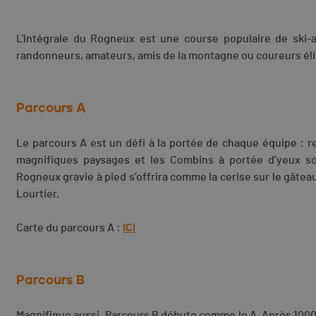
L'Intégrale du Rogneux est une course populaire de ski-
randonneurs, amateurs, amis de la montagne ou coureurs éli
Parcours A
Le parcours A est un défi à la portée de chaque équipe : r
magnifiques paysages et les Combins à portée d’yeux so
Rogneux gravie à pied s’offrira comme la cerise sur le gâte
Lourtier.
Carte du parcours A :
ICI
Parcours B
Magnifique aussi, Parcours B débute comme le A. Après 1000