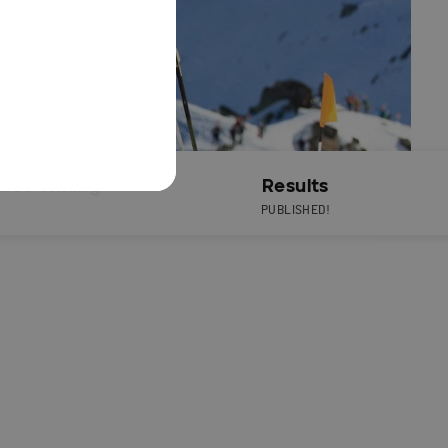
Live Timing
Results
PUBLISHED!