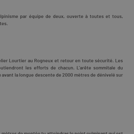
alpinisme par équipe de deux, ouverte à toutes et tous,
tes.
elier Lourtier au Rogneux et retour en toute sécurité. Les
utiendront les efforts de chacun. L’arête sommitale du
au avant la longue descente de 2000 mètres de dénivelé sur
 mètres de montée tu atteindras le point culminant qui est