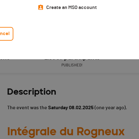
Create an MSO account
ncel
ions
List of participants
PUBLISHED!
Description
The event was the
Saturday 08.02.2025
(one year ago).
Intégrale du Rogneux