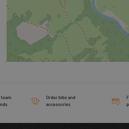
 team
Order bibs and
F
ends
accessories