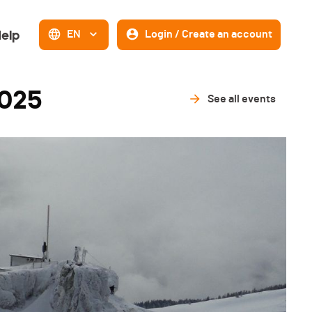
elp
EN
Login / Create an account
2025
See all events