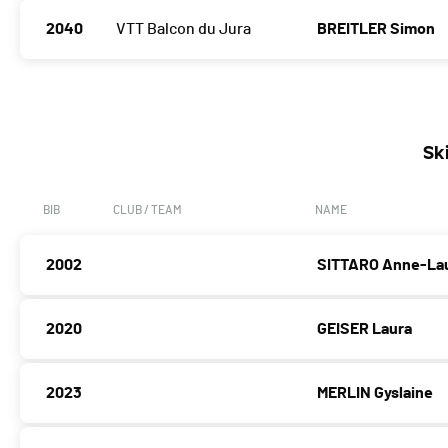
2040
VTT Balcon du Jura
BREITLER Simon
Sk
BIB
CLUB / TEAM
NAME
2002
SITTARO Anne-La
2020
GEISER Laura
2023
MERLIN Gyslaine