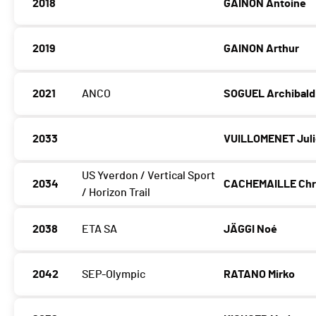
2018
GAINON Antoine
2019
GAINON Arthur
2021
ANCO
SOGUEL Archibald
2033
VUILLOMENET Jul
US Yverdon / Vertical Sport
2034
CACHEMAILLE Chri
/ Horizon Trail
2038
ETA SA
JÄGGI Noé
2042
SEP-Olympic
RATANO Mirko