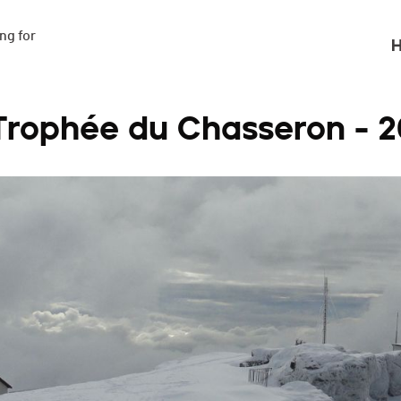
g for

H
Trophée du Chasseron - 