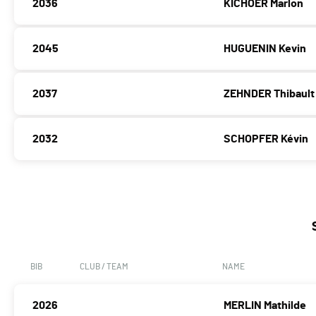
2036
KICHOER Marlon
2045
HUGUENIN Kevin
2037
ZEHNDER Thibault
2032
SCHOPFER Kévin
BIB
CLUB / TEAM
NAME
2026
MERLIN Mathilde