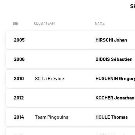
S
BIB
CLUB / TEAM
NAME
2005
HIRSCHI Johan
2006
BIDOIS Sébastien
2010
SC La Brévine
HUGUENIN Gregor
2012
KOCHER Jonathan
2014
Team Pingouins
HOULE Thomas