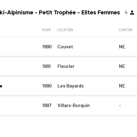
ki-Alpinisme - Petit Trophée - Elites Femmes
4
YEAR
LOCATION
CANTON
1990
Couvet
NE
1991
Fleurier
NE
ne
1990
Les Bayards
NE
1997
Villars-Burquin
-