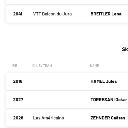
2041
VTT Balcon du Jura
BREITLER Lena
Sk
BIB
CLUB / TEAM
NAME
2016
HAMEL Jules
2027
TORRESANI Oskar
2028
Les Américains
ZEHNDER Gaëtan