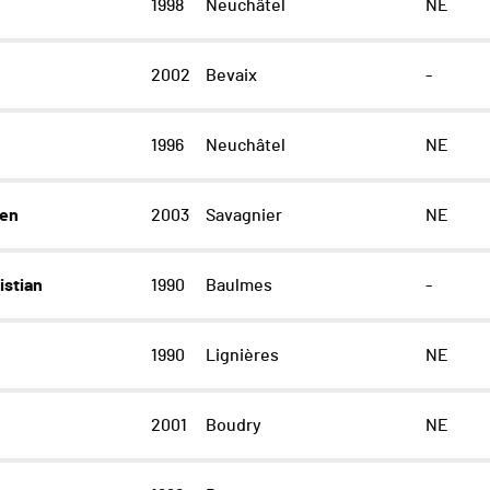
1998
Neuchâtel
NE
2002
Bevaix
-
1996
Neuchâtel
NE
ien
2003
Savagnier
NE
stian
1990
Baulmes
-
1990
Lignières
NE
2001
Boudry
NE