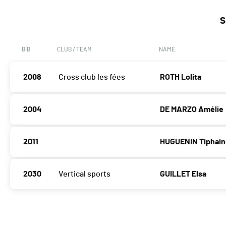
S
BIB
CLUB / TEAM
NAME
2008
Cross club les fées
ROTH Lolita
2004
DE MARZO Amélie
2011
HUGUENIN Tiphai
2030
Vertical sports
GUILLET Elsa