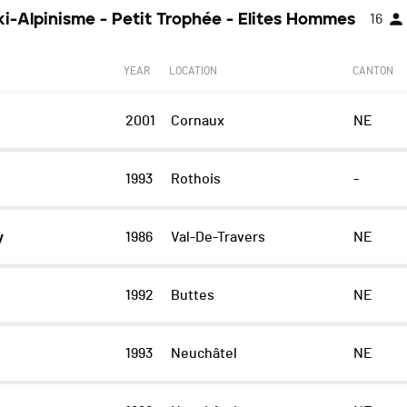
ki-Alpinisme - Petit Trophée - Elites Hommes
16
YEAR
LOCATION
CANTON
2001
Cornaux
NE
1993
Rothois
-
y
1986
Val-De-Travers
NE
1992
Buttes
NE
1993
Neuchâtel
NE