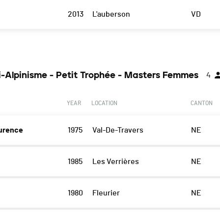
2013
L'auberson
VD
i-Alpinisme - Petit Trophée - Masters Femmes
4
YEAR
LOCATION
CANTON
urence
1975
Val-De-Travers
NE
1985
Les Verrières
NE
1980
Fleurier
NE