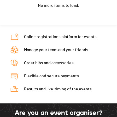
No more items to load.
Masters Hommes
Location
Bonnevaux
Nat.
SUI
Ecart
00:06:35
Canton
-
Category
Ski-Alpinisme - Petit Trophée - Elites
Hommes
Nat.
SUI
Ecart
00:06:48
Category
Ski-Alpinisme - Petit Trophée - Elites
Online registrations platform for events
Hommes
Ecart
00:06:49
Manage your team and your friends
Order bibs and accessories
Flexible and secure payments
Results and live-timing of the events
Are you an event organiser?