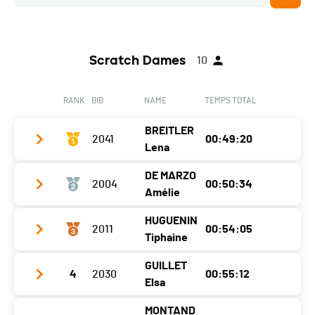
Scratch Dames
10
RANK
BIB
NAME
TEMPS TOTAL
BREITLER
2041
00:49:20
Lena
DE MARZO
2004
00:50:34
Club / Team
VTT Balcon du Jura
Amélie
Year
2011
HUGUENIN
2011
00:54:05
Club / Team
Location
L'auberson
Tiphaine
Year
1991
Canton
VD
GUILLET
4
2030
00:55:12
Club / Team
Location
Fleurier
Nat.
SUI
Elsa
Year
1990
Canton
NE
Category
Ski-Alpinisme - Petit Trophée -
MONTAND