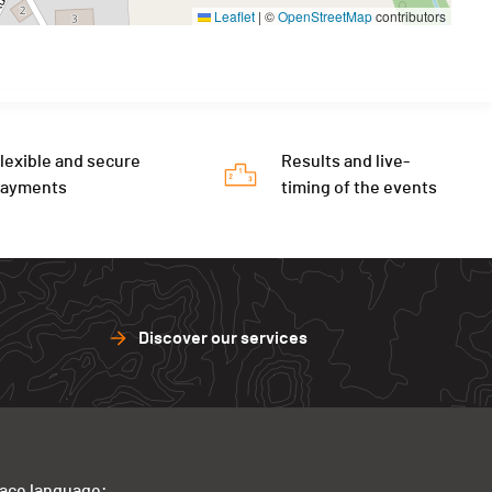
Leaflet
|
©
OpenStreetMap
contributors
lexible and secure
Results and live-
payments
timing of the events
Discover our services
face language: