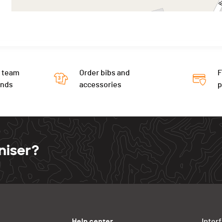
 team
Order bibs and
F
ends
accessories
niser?
Help center
Inter