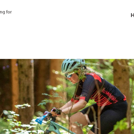
g for

H