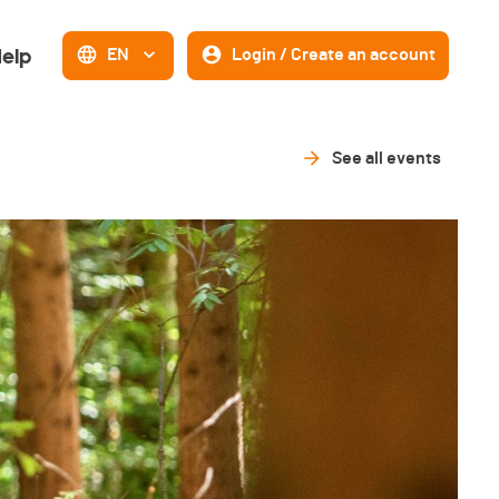
elp
EN
Login / Create an account
See all events