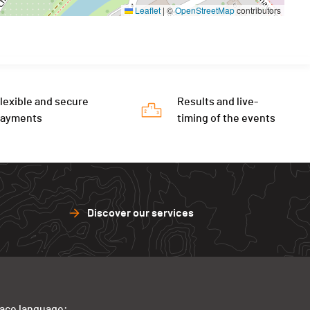
Leaflet
|
©
OpenStreetMap
contributors
lexible and secure
Results and live-
payments
timing of the events
Discover our services
face language: