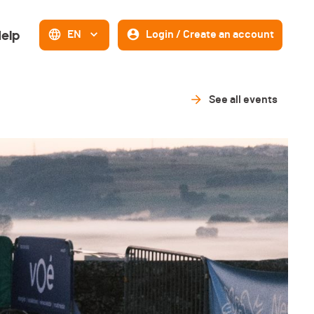
elp
EN
Login / Create an account
See all events