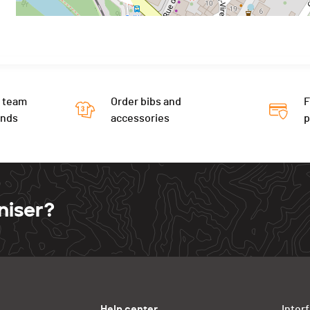
 team
Order bibs and
F
ends
accessories
niser?
Help center
Inter