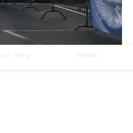
Live Timing
Results