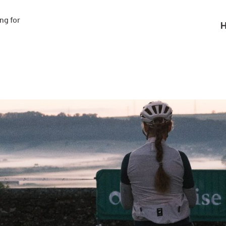
g for

H