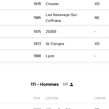
1976
Crissier
VD
Les Geneveys-Sur-
1985
NE
Coffrane
1975
25300
-
1973
St-Cierges
VD
1968
Lyon
-
111 - Hommes
137
YEAR
LOCATION
CANTON