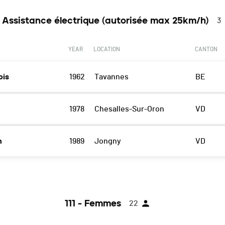
 - Assistance électrique (autorisée max 25km/h)
3
YEAR
LOCATION
CANTON
ois
1962
Tavannes
BE
1978
Chesalles-Sur-Oron
VD
n
1989
Jongny
VD
111 - Femmes
22