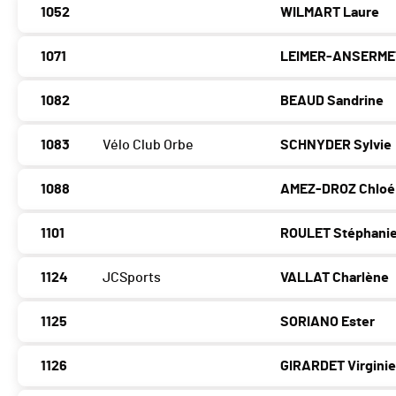
1052
WILMART Laure
1071
LEIMER-ANSERME
1082
BEAUD Sandrine
1083
Vélo Club Orbe
SCHNYDER Sylvie
1088
AMEZ-DROZ Chloé
1101
ROULET Stéphani
1124
JCSports
VALLAT Charlène
1125
SORIANO Ester
1126
GIRARDET Virgini