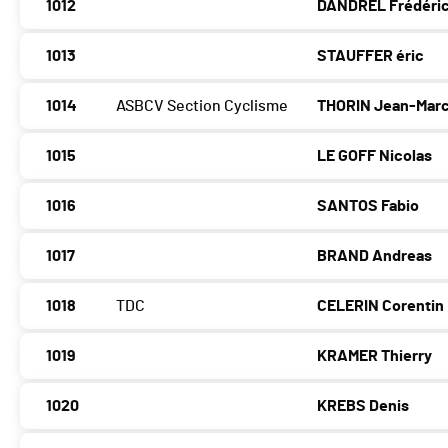
1012
DANDREL Frédéri
1013
STAUFFER éric
1014
ASBCV Section Cyclisme
THORIN Jean-Mar
1015
LE GOFF Nicolas
1016
SANTOS Fabio
1017
BRAND Andreas
1018
TDC
CELERIN Corentin
1019
KRAMER Thierry
1020
KREBS Denis