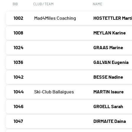
BIB
CLUB / TEAM
NAME
1002
Mad4Miles Coaching
HOSTETTLER Mart
1008
MEYLAN Karine
1024
GRAAS Marine
1036
GALVAN Eugenia
1042
BESSE Nadine
1044
Ski-Club Ballaigues
MARTIN Isaure
1046
GROELL Sarah
1047
DIRMAITE Daina