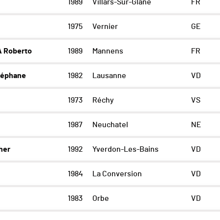
1989
Villars-Sur-Glâne
FR
1975
Vernier
GE
 Roberto
1989
Mannens
FR
téphane
1982
Lausanne
VD
1973
Réchy
VS
1987
Neuchatel
NE
her
1992
Yverdon-Les-Bains
VD
1984
La Conversion
VD
1983
Orbe
VD