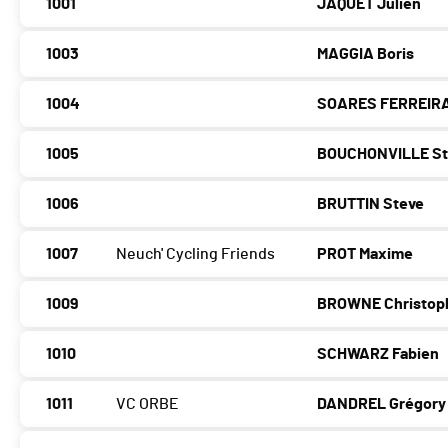
1001
JAQUET Julien
1003
MAGGIA Boris
1004
SOARES FERREIRA
1005
BOUCHONVILLE S
1006
BRUTTIN Steve
1007
Neuch' Cycling Friends
PROT Maxime
1009
BROWNE Christop
1010
SCHWARZ Fabien
1011
VC ORBE
DANDREL Grégory