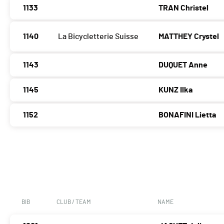
1133
TRAN Christel
1140
La Bicycletterie Suisse
MATTHEY Crystel
1143
DUQUET Anne
1145
KUNZ Ilka
1152
BONAFINI Lietta
BIB
CLUB / TEAM
NAME