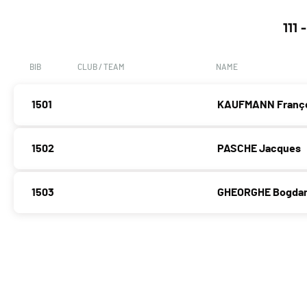
111
BIB
CLUB / TEAM
NAME
1501
KAUFMANN Franç
1502
PASCHE Jacques
1503
GHEORGHE Bogda