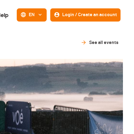
elp
EN
Login / Create an account
See all events