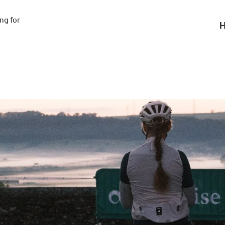
g for

H