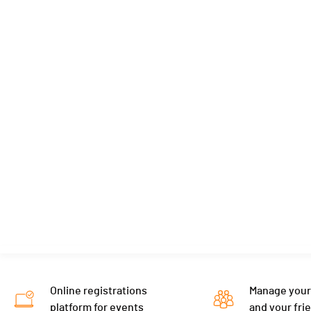
Online registrations
Manage your
platform for events
and your fri