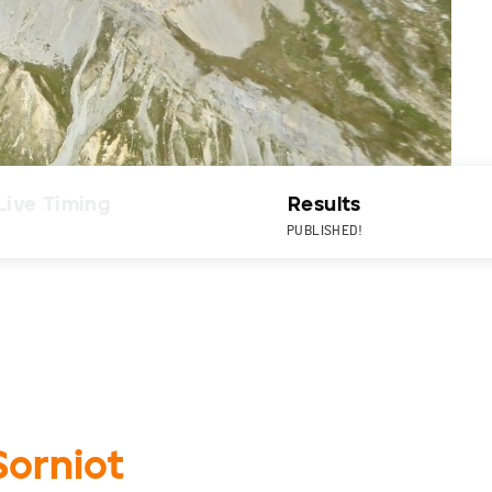
Live Timing
Results
PUBLISHED!
Sorniot