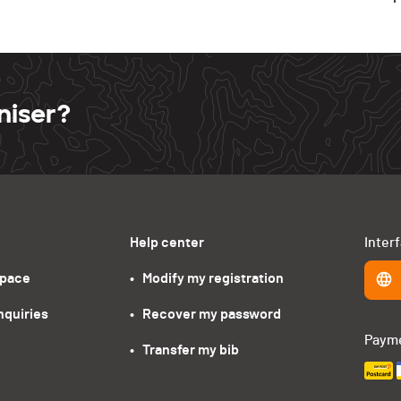
niser?
Help center
Inter
space
•   Modify my registration
nquiries
•   Recover my password
Paym
•   Transfer my bib