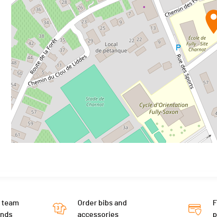
 team
Order bibs and
F
ends
accessories