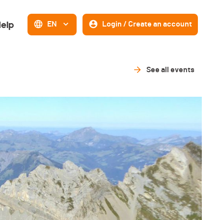
elp
EN
Login / Create an account
See all events