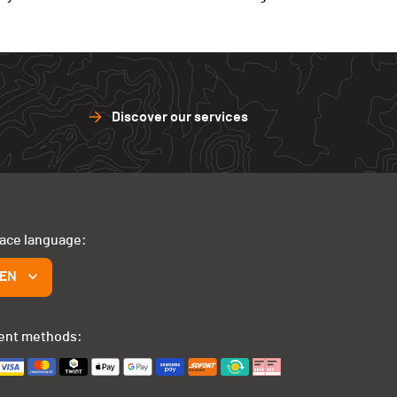
Discover our services
face language:
EN
ent methods: