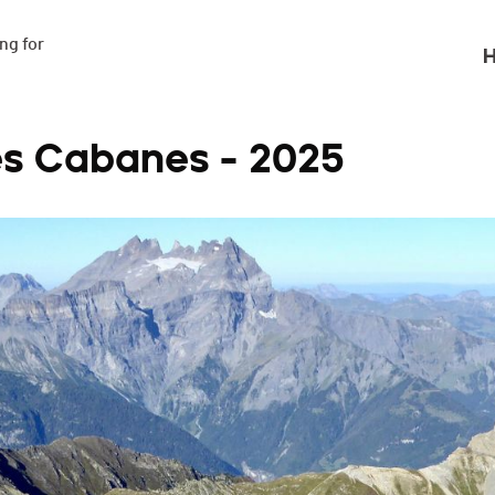
g for

H
des Cabanes - 2025