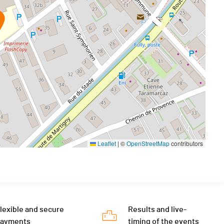
Leaflet
|
©
OpenStreetMap
contributors
lexible and secure
Results and live-
payments
timing of the events