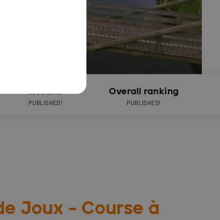
Results
Overall ranking
PUBLISHED!
PUBLISHED!
 de Joux – Course à