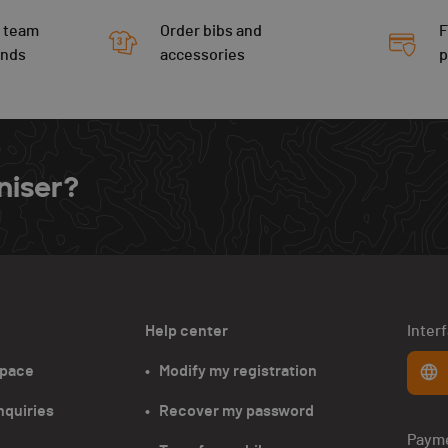
 team
Order bibs and
F
ends
accessories
niser?
Help center
Inter
space
•   Modify my registration
nquiries
•   Recover my password
Paym