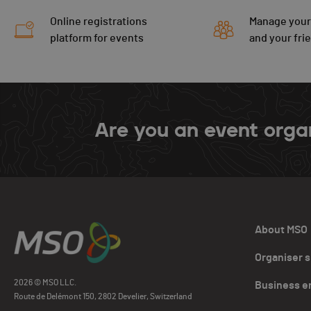
Online registrations
Manage your
platform for events
and your fri
Are you an event orga
About MSO
Organiser 
2026 © MSO LLC.
Business e
Route de Delémont 150, 2802 Develier, Switzerland