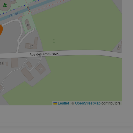
Leaflet
|
©
OpenStreetMap
contributors