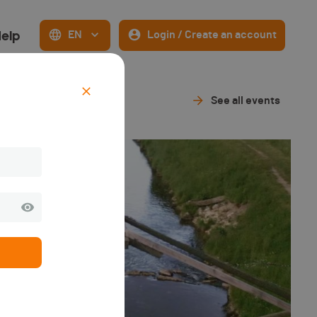
elp
EN
Login / Create an account
 - 2025
See all events