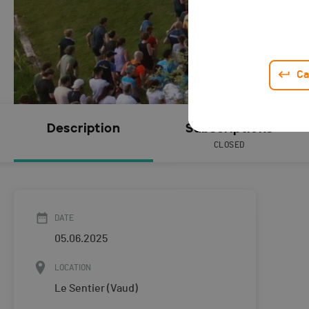
Ca
Description
Subscriptions
CLOSED
DATE
05.06.2025
LOCATION
Le Sentier (Vaud)