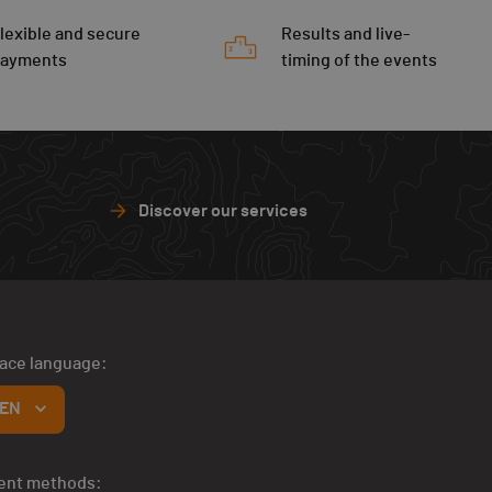
lexible and secure
Results and live-
payments
timing of the events
Discover our services
face language:
EN
ent methods: