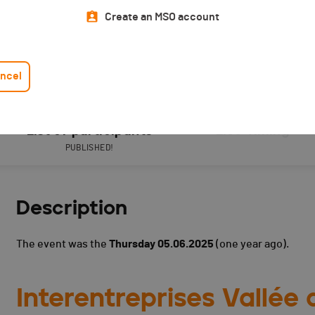
Create an MSO account
ncel
List of participants
Live Timing
PUBLISHED!
Description
The event was the
Thursday 05.06.2025
(one year ago).
Interentreprises Vallée