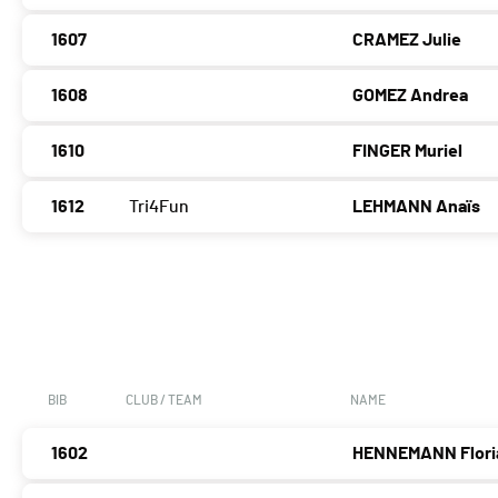
1607
CRAMEZ Julie
1608
GOMEZ Andrea
1610
FINGER Muriel
1612
Tri4Fun
LEHMANN Anaïs
BIB
CLUB / TEAM
NAME
1602
HENNEMANN Flori