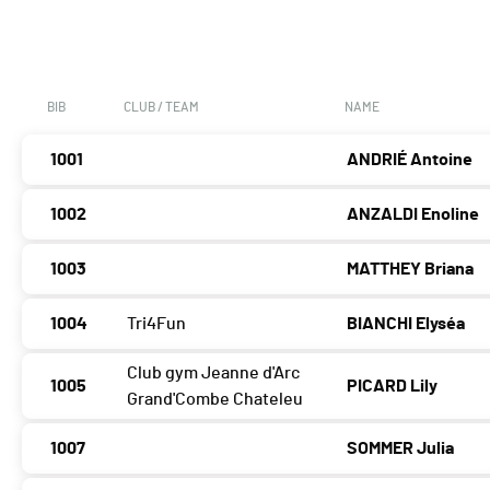
BIB
CLUB / TEAM
NAME
1001
ANDRIÉ Antoine
1002
ANZALDI Enoline
1003
MATTHEY Briana
1004
Tri4Fun
BIANCHI Elyséa
Club gym Jeanne d'Arc
1005
PICARD Lily
Grand'Combe Chateleu
1007
SOMMER Julia