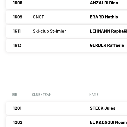
1606
ANZALDI Dino
1609
CNCF
ERARD Mathis
1611
Ski-club St-Imier
LEHMANN Raphaë
1613
GERBER Raffaele
BIB
CLUB / TEAM
NAME
1201
STECK Jules
1202
EL KADAOUI Noam