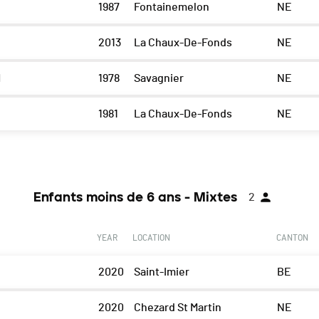
1987
Fontainemelon
NE
2013
La Chaux-De-Fonds
NE
l
1978
Savagnier
NE
1981
La Chaux-De-Fonds
NE
Enfants moins de 6 ans - Mixtes
2
YEAR
LOCATION
CANTON
2020
Saint-Imier
BE
2020
Chezard St Martin
NE