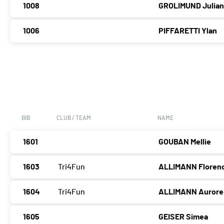
1008
GROLIMUND Julia
1006
PIFFARETTI Ylan
BIB
CLUB / TEAM
NAME
1601
GOUBAN Mellie
1603
Tri4Fun
ALLIMANN Floren
1604
Tri4Fun
ALLIMANN Aurore
1605
GEISER Simea