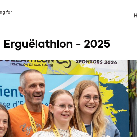
g for

H
- Erguëlathlon - 2025