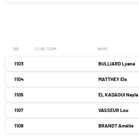
BIB
CLUB / TEAM
NAME
1103
BULLIARD Lyana
1104
MATTHEY Els
1105
EL KADAOUI Nayla
1107
VASSEUR Lou
1108
BRANDT Amélie