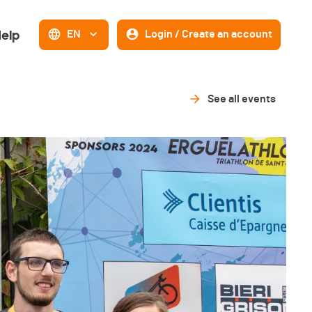
elp
EN
Login / Create an account
See all events