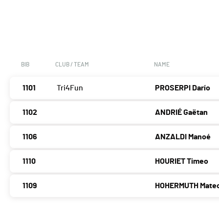
BIB
CLUB / TEAM
NAME
1101
Tri4Fun
PROSERPI Darío
1102
ANDRIÉ Gaëtan
1106
ANZALDI Manoé
1110
HOURIET Timeo
1109
HOHERMUTH Mate