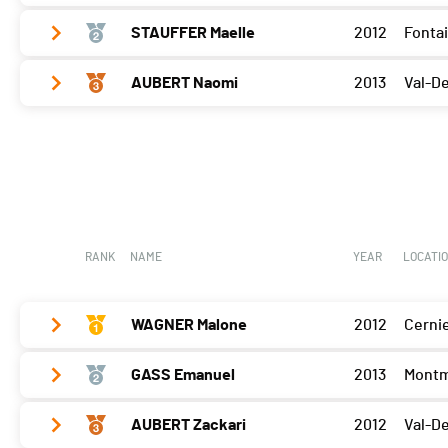
STAUFFER Maelle
2012
Fonta
Delémont
0
AUBERT Naomi
2013
Val-D
Delémont
155
Delémont
180
RANK
NAME
YEAR
LOCATI
WAGNER Malone
2012
Cerni
GASS Emanuel
2013
Montm
Delémont
165
AUBERT Zackari
2012
Val-D
Delémont
155