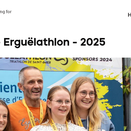
g for

H
- Erguëlathlon - 2025