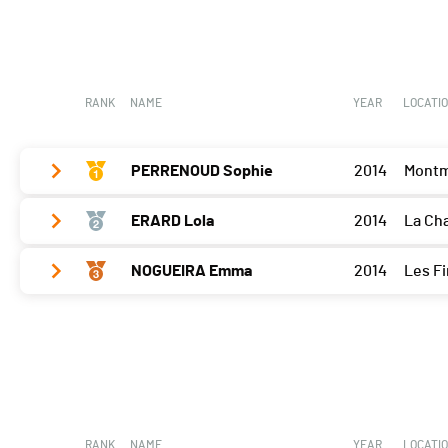
RANK
NAME
YEAR
LOCATI
PERRENOUD Sophie
2014
Montm
ERARD Lola
2014
La Ch
Delémont
200
NOGUEIRA Emma
2014
Les Fi
Delémont
180
Delémont
0
RANK
NAME
YEAR
LOCATI