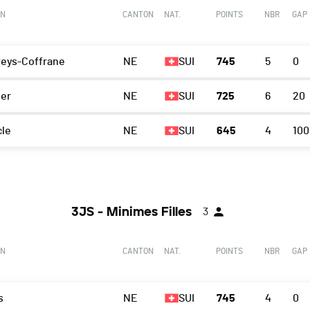
ON
CANTON
NAT.
POINTS
NBR
GAP
eys-Coffrane
NE
SUI
745
5
0
ier
NE
SUI
725
6
20
cle
NE
SUI
645
4
100
3JS - Minimes Filles
3
ON
CANTON
NAT.
POINTS
NBR
GAP
s
NE
SUI
745
4
0