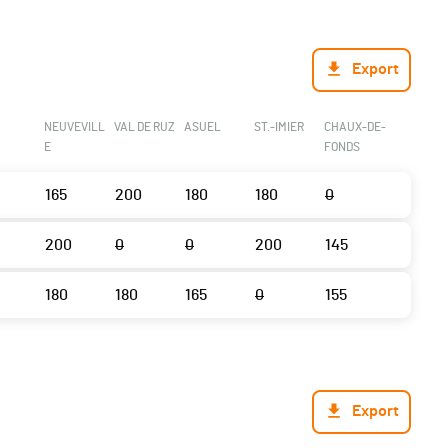
Export
NEUVEVILL
VAL DE RUZ
ASUEL
ST.-IMIER
CHAUX-DE-
E
FONDS
165
200
180
180
0
200
0
0
200
145
180
180
165
0
155
Export