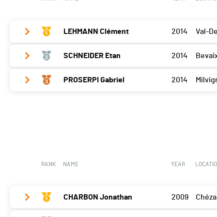
LEHMANN Clément
2014
Val-D
SCHNEIDER Etan
2014
Bevai
Delémont
200
PROSERPI Gabriel
2014
Milvig
Delémont
180
Delémont
0
RANK
NAME
YEAR
LOCATI
CHARBON Jonathan
2009
Chéza