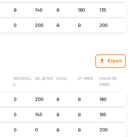
0
140
0
180
135
0
200
0
0
200
Export
NEUVEVILL
VAL DE RUZ
ASUEL
ST.-IMIER
CHAUX-DE-
E
FONDS
0
200
0
0
180
0
145
0
0
165
0
0
0
0
200