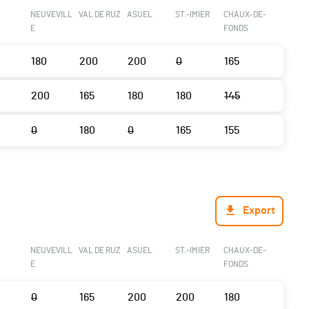
NEUVEVILL
VAL DE RUZ
ASUEL
ST.-IMIER
CHAUX-DE-
E
FONDS
180
200
200
0
165
200
165
180
180
145
0
180
0
165
155
Export
NEUVEVILL
VAL DE RUZ
ASUEL
ST.-IMIER
CHAUX-DE-
E
FONDS
0
165
200
200
180