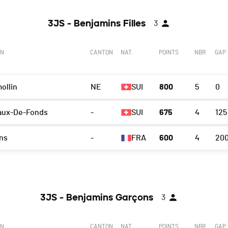
3JS - Benjamins Filles
3
ON
CANTON
NAT.
POINTS
NBR
GAP
ollin
NE
SUI
800
5
0
aux-De-Fonds
-
SUI
675
4
125
ns
-
FRA
600
4
20
3JS - Benjamins Garçons
3
ON
CANTON
NAT.
POINTS
NBR
GAP