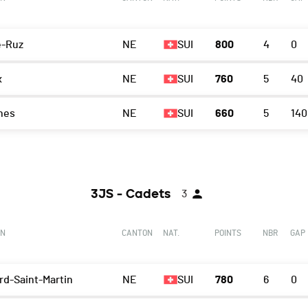
e-Ruz
NE
SUI
800
4
0
x
NE
SUI
760
5
40
nes
NE
SUI
660
5
140
3JS - Cadets
3
ON
CANTON
NAT.
POINTS
NBR
GAP
rd-Saint-Martin
NE
SUI
780
6
0