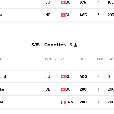
JU
SUI
675
4
105
er
NE
SUI
485
3
295
3JS - Cadettes
3
ON
CANTON
NAT.
POINTS
NBR
GAP
ont
JU
SUI
400
2
0
lan
BE
SUI
200
1
20
ieu
-
FRA
200
1
20