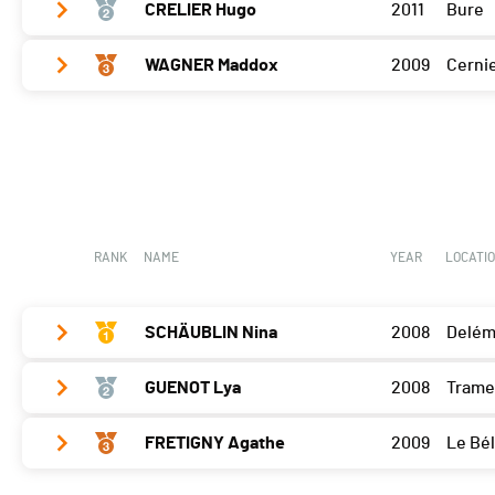
CRELIER Hugo
2011
Bure
Delémont
200
WAGNER Maddox
2009
Cerni
Delémont
180
Delémont
165
RANK
NAME
YEAR
LOCATI
SCHÄUBLIN Nina
2008
Delém
GUENOT Lya
2008
Trame
Delémont
0
FRETIGNY Agathe
2009
Le Bél
Delémont
200