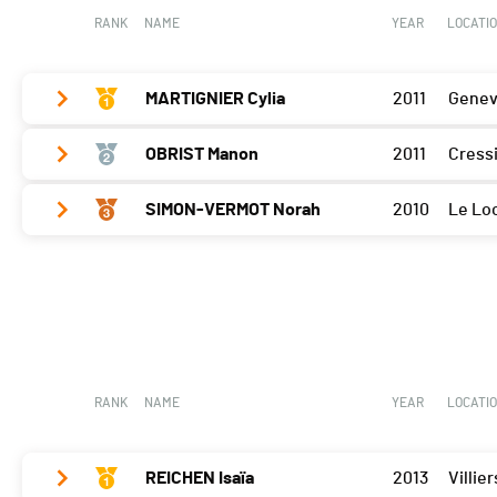
RANK
NAME
YEAR
LOCATI
MARTIGNIER Cylia
2011
Genev
OBRIST Manon
2011
Cress
Delémont
165
SIMON-VERMOT Norah
2010
Le Lo
Delémont
155
Delémont
145
RANK
NAME
YEAR
LOCATI
REICHEN Isaïa
2013
Villier