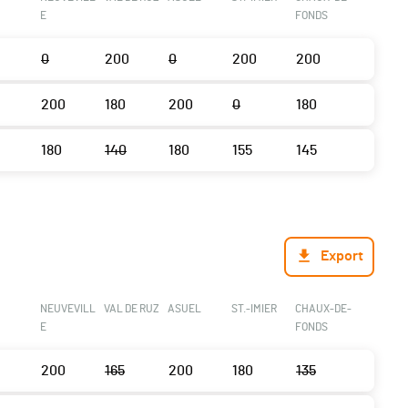
E
FONDS
0
200
0
200
200
200
180
200
0
180
180
140
180
155
145
Export
NEUVEVILL
VAL DE RUZ
ASUEL
ST.-IMIER
CHAUX-DE-
E
FONDS
200
165
200
180
135