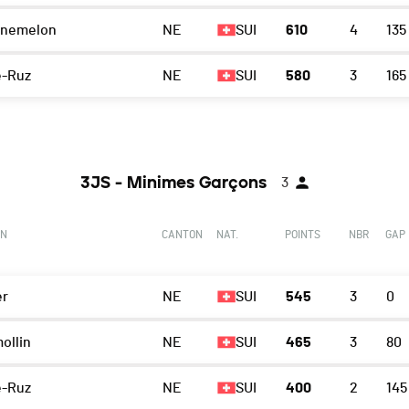
inemelon
NE
SUI
610
4
135
e-Ruz
NE
SUI
580
3
165
3JS - Minimes Garçons
3
ON
CANTON
NAT.
POINTS
NBR
GAP
er
NE
SUI
545
3
0
ollin
NE
SUI
465
3
80
e-Ruz
NE
SUI
400
2
145