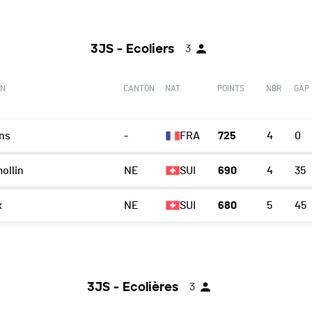
3JS - Ecoliers
3
ON
CANTON
NAT.
POINTS
NBR
GAP
ns
-
FRA
725
4
0
ollin
NE
SUI
690
4
35
x
NE
SUI
680
5
45
3JS - Ecolières
3