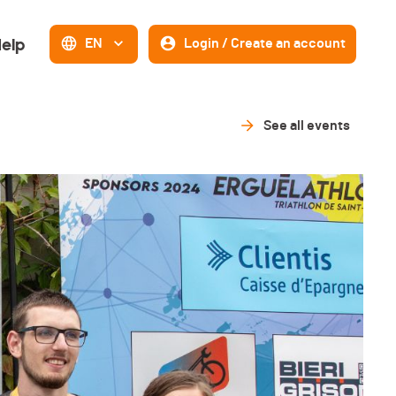
elp
EN
Login / Create an account
See all events