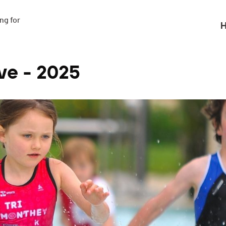
g for

H
ve - 2025