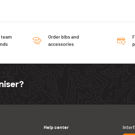
 team
Order bibs and
F
ends
accessories
niser?
Help center
Inter