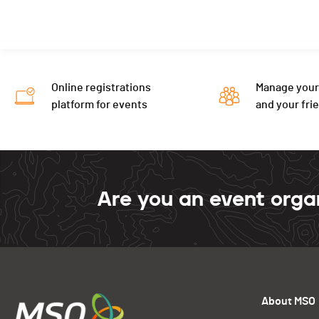
Online registrations
Manage your
platform for events
and your fri
Are you an event orga
About MSO