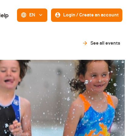
elp
EN
Login / Create an account
See all events