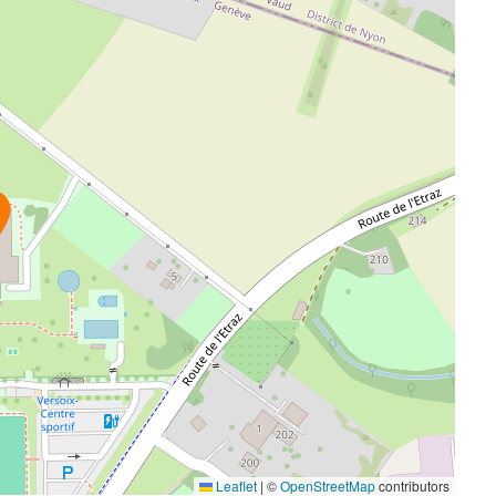
Leaflet
|
©
OpenStreetMap
contributors