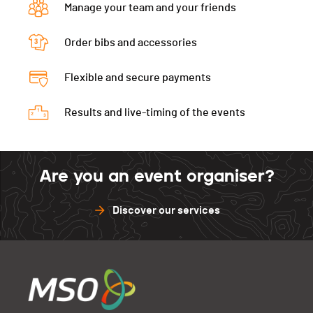
Corbière
25
Manage your team and your friends
LCDF
30
Diablerets
20
Rennaz
30
Corbière
30
Order bibs and accessories
LCDF
20
Porrentruy
30
Rennaz
25
Corbière
22
Bramois
30
Flexible and secure payments
Porrentruy
25
Rennaz
22
Bramois
25
Results and live-timing of the events
Porrentruy
22
Bramois
20
Are you an event organiser?
Discover our services